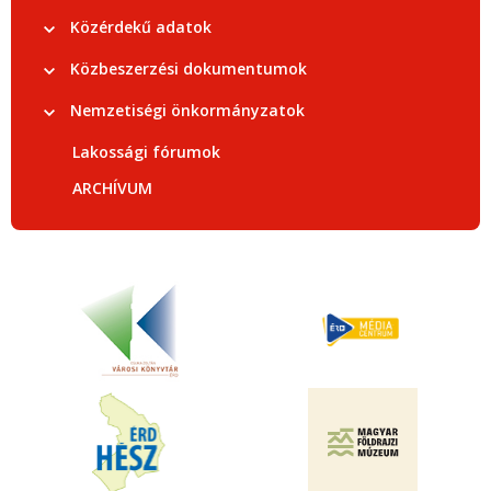
Közérdekű adatok
Közbeszerzési dokumentumok
Nemzetiségi önkormányzatok
Lakossági fórumok
ARCHÍVUM