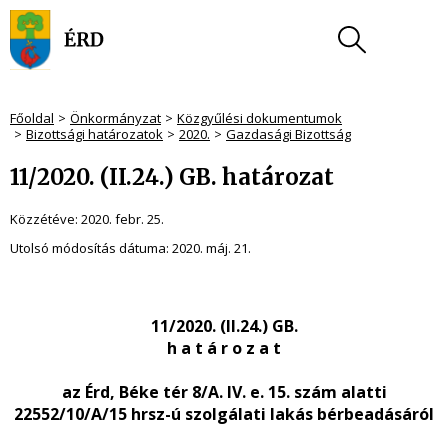
Főoldal
Önkormányzat
Közgyűlési dokumentumok
Bizottsági határozatok
2020.
Gazdasági Bizottság
11/2020. (II.24.) GB. határozat
Közzétéve:
2020. febr. 25.
Utolsó módosítás dátuma:
2020. máj. 21.
11/2020. (II.24.) GB.
h a t á r o z a t
az Érd, Béke tér 8/A. IV. e. 15. szám alatti
22552/10/A/15 hrsz-ú szolgálati lakás bérbeadásáról