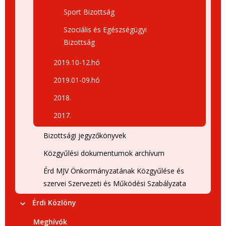
Sport Bizottság
Szociális és Egészségügyi
Bizottság
2019.10-12.hó
2019.01-09.hó
2018.
2017.
Bizottsági jegyzőkönyvek
Közgyűlési dokumentumok archívum
Érd MJV Önkormányzatának Közgyűlése és
szervei Szervezeti és Működési Szabályzata
Érdi Közlöny
Meghívók