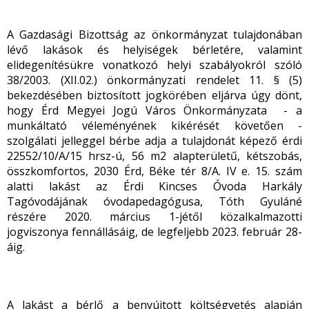
A Gazdasági Bizottság az önkormányzat tulajdonában
lévő lakások és helyiségek bérletére, valamint
elidegenítésükre vonatkozó helyi szabályokról szóló
38/2003. (XII.02.) önkormányzati rendelet 11. § (5)
bekezdésében biztosított jogkörében eljárva úgy dönt,
hogy Érd Megyei Jogú Város Önkormányzata - a
munkáltató véleményének kikérését követően -
szolgálati jelleggel bérbe adja a tulajdonát képező érdi
22552/10/A/15 hrsz-ú, 56 m
2
alapterületű, kétszobás,
összkomfortos, 2030 Érd, Béke tér 8/A. IV e. 15. szám
alatti lakást az Érdi Kincses Óvoda Harkály
Tagóvodájának óvodapedagógusa, Tóth Gyuláné
részére 2020. március 1-jétől közalkalmazotti
jogviszonya fennállásáig, de legfeljebb 2023. február 28-
áig.
A lakást a bérlő a benyújtott költségvetés alapján