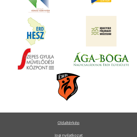
Oldaltérkép
Jogi nyilatkozat