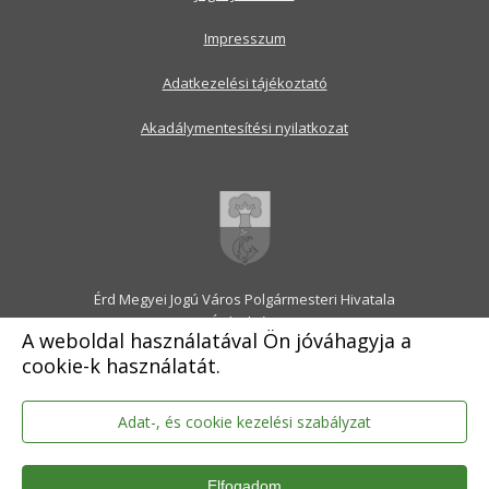
Impresszum
Adatkezelési tájékoztató
Akadálymentesítési nyilatkozat
Érd Megyei Jogú Város Polgármesteri Hivatala
2030 Érd, Alsó utca 1.
A weboldal használatával Ön jóváhagyja a
Levélcím: 2031 Érd, Pf.: 31
cookie-k használatát.
E-mail:
onkormanyzat@erd.hu
Telefonközpont:
06-23-522-300
Ügyfélszolgálat:
06-23-522-301
Adat-, és cookie kezelési szabályzat
Hivatali Kapu: ERDPH
KRID szám: 707189964
Elfogadom