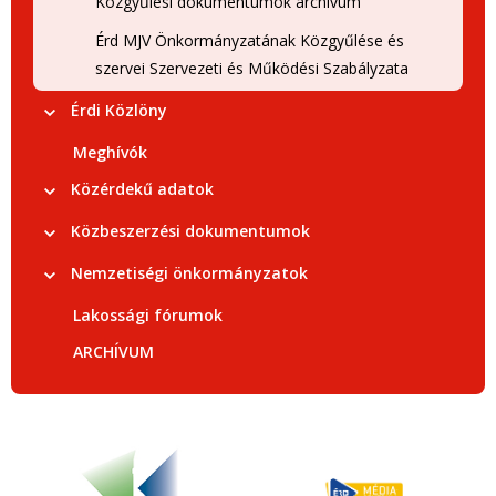
Közgyűlési dokumentumok archívum
Érd MJV Önkormányzatának Közgyűlése és
szervei Szervezeti és Működési Szabályzata
Érdi Közlöny
Meghívók
Közérdekű adatok
Közbeszerzési dokumentumok
Nemzetiségi önkormányzatok
Lakossági fórumok
ARCHÍVUM