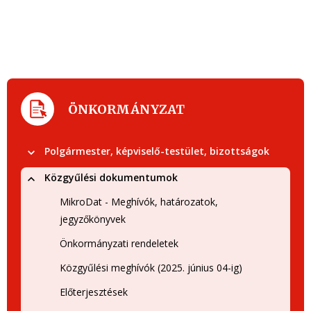
ÖNKORMÁNYZAT
Polgármester, képviselő-testület, bizottságok
Közgyűlési dokumentumok
MikroDat - Meghívók, határozatok,
jegyzőkönyvek
Önkormányzati rendeletek
Közgyűlési meghívók (2025. június 04-ig)
Előterjesztések