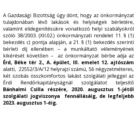
A Gazdasági Bizottság úgy dönt, hogy az önkormányzat
tulajdonában lévő lakások és helyiségek bérletére,
valamint elidegenítésükre vonatkozó helyi szabályokról
szóló 38/2003. (XII.02.) önkormányzati rendelet 11. § (1)
bekezdés c) pontja alapján, a 21. § (1) bekezdés szerinti
bérleti díj ellenében – a munkáltató véleményének
kikérését követően – az önkormányzat bérbe adja az
Érd, Béke tér 2., A. épület, III. emelet 12. ajtószám
alatti, 22552/3/A/12 helyrajzi számú, 56 négyzetméteres,
két szobás összkomfortos lakást szolgálati jelleggel az
Érdi Rendőrkapitányságnál szolgálatot teljesítő
Bánhalmi Csilla részére, 2020. augusztus 1-jétől
szolgálati jogviszonya fennállásáig, de legfeljebb
2023. augusztus 1-éig.