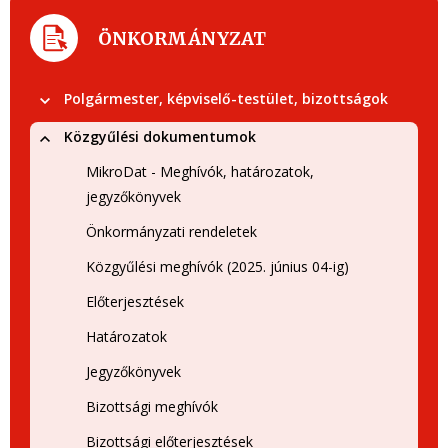
ÖNKORMÁNYZAT
Polgármester, képviselő-testület, bizottságok
Közgyűlési dokumentumok
MikroDat - Meghívók, határozatok,
jegyzőkönyvek
Önkormányzati rendeletek
Közgyűlési meghívók (2025. június 04-ig)
Előterjesztések
Határozatok
Jegyzőkönyvek
Bizottsági meghívók
Bizottsági előterjesztések