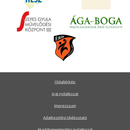
Oldaltérkép
Jogi nyilatkozat
Impresszum
Adatkezelési tájékoztató
Akadálymentesítési nyilatkozat