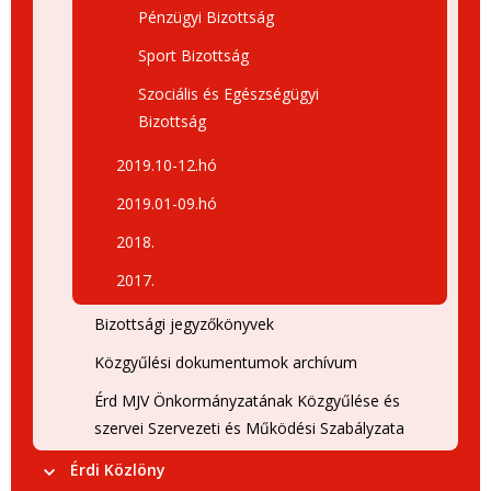
Pénzügyi Bizottság
Sport Bizottság
Szociális és Egészségügyi
Bizottság
2019.10-12.hó
2019.01-09.hó
2018.
2017.
Bizottsági jegyzőkönyvek
Közgyűlési dokumentumok archívum
Érd MJV Önkormányzatának Közgyűlése és
szervei Szervezeti és Működési Szabályzata
Érdi Közlöny