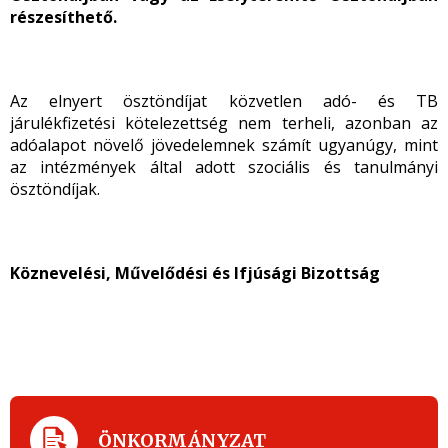
részesíthető.
Az elnyert ösztöndíjat közvetlen adó- és TB
járulékfizetési kötelezettség nem terheli, azonban az
adóalapot növelő jövedelemnek számít ugyanúgy, mint
az intézmények által adott szociális és tanulmányi
ösztöndíjak.
Köznevelési, Művelődési és Ifjúsági Bizottság
ÖNKORMÁNYZAT