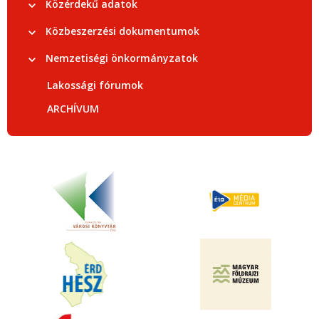
Közérdekű adatok
Közbeszerzési dokumentumok
Nemzetiségi önkormányzatok
Lakossági fórumok
ARCHÍVUM