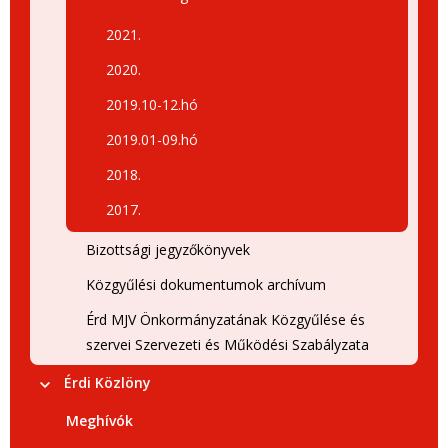
2021.
2020.
2019.10-12.hó
2019.01-09.hó
2018.
2017.
Bizottsági jegyzőkönyvek
Közgyűlési dokumentumok archívum
Érd MJV Önkormányzatának Közgyűlése és
szervei Szervezeti és Működési Szabályzata
Érdi Közlöny
Meghívók