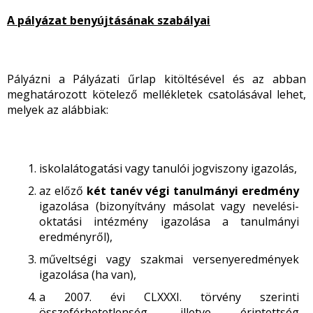
A pályázat benyújtásának szabályai
Pályázni a Pályázati űrlap kitöltésével és az abban
meghatározott kötelező mellékletek csatolásával lehet,
melyek az alábbiak:
iskolalátogatási vagy tanulói jogviszony igazolás,
az előző
két tanév végi tanulmányi eredmény
igazolása (bizonyítvány másolat vagy nevelési-
oktatási intézmény igazolása a tanulmányi
eredményről),
műveltségi vagy szakmai versenyeredmények
igazolása (ha van),
a 2007. évi CLXXXI. törvény szerinti
összeférhetetlenség, illetve érintettség