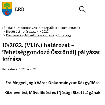
Főoldal
Önkormányzat
Közgyűlési dokumentumok
Bizottsági határozatok
2022
Köznevelési, Művelődési és Ifjúsági Bizottság
10/2022. (VI.16.) határozat -
Tehetséggondozó Ösztöndíj pályázat
kiírása
Közzétéve:
2025. ápr. 22.
Érd Megyei Jogú Város Önkormányzat Közgyűlése
Köznevelési, Művelődési és Ifjúsági Bizottságának