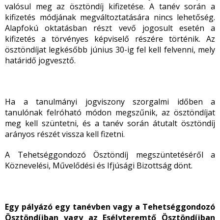
valósul meg az ösztöndíj kifizetése.
A tanév során a
kifizetés módjának megváltoztatására nincs lehetőség.
Alapfokú oktatásban részt vevő jogosult esetén a
kifizetés a törvényes képviselő részére történik. Az
ösztöndíjat legkésőbb június 30-ig fel kell felvenni, mely
határidő jogvesztő.
Ha a tanulmányi jogviszony szorgalmi időben a
tanulónak felróható módon megszűnik, az ösztöndíjat
meg kell szüntetni, és a tanév során átutalt ösztöndíj
arányos részét vissza kell fizetni.
A Tehetséggondozó Ösztöndíj megszüntetéséről a
Köznevelési, Művelődési és Ifjúsági Bizottság dönt.
Egy pályázó egy tanévben vagy a Tehetséggondozó
Ösztöndíjban vagy az Esélyteremtő Ösztöndíjban