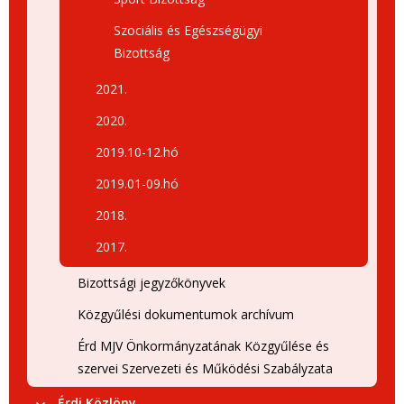
Szociális és Egészségügyi
Bizottság
2021.
2020.
2019.10-12.hó
2019.01-09.hó
2018.
2017.
Bizottsági jegyzőkönyvek
Közgyűlési dokumentumok archívum
Érd MJV Önkormányzatának Közgyűlése és
szervei Szervezeti és Működési Szabályzata
Érdi Közlöny