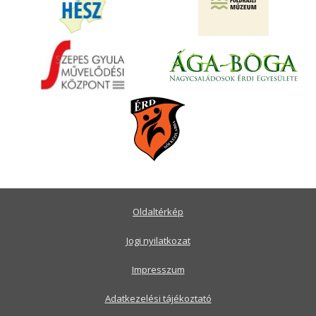
Oldaltérkép
Jogi nyilatkozat
Impresszum
Adatkezelési tájékoztató