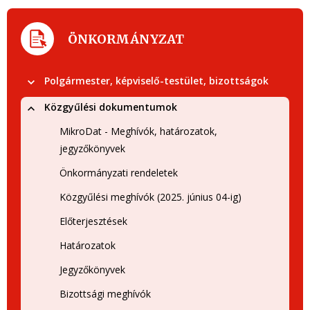
ÖNKORMÁNYZAT
Polgármester, képviselő-testület, bizottságok
Közgyűlési dokumentumok
MikroDat - Meghívók, határozatok,
jegyzőkönyvek
Önkormányzati rendeletek
Közgyűlési meghívók (2025. június 04-ig)
Előterjesztések
Határozatok
Jegyzőkönyvek
Bizottsági meghívók