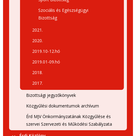
Szociális és Egészségügyi
Bizottság
2021.
2020.
2019.10-12.hó
2019.01-09.hó
2018.
2017.
Bizottsági jegyzőkönyvek
Közgyűlési dokumentumok archívum
Érd MJV Önkormányzatának Közgyűlése és
szervei Szervezeti és Működési Szabályzata
Érdi Közlöny