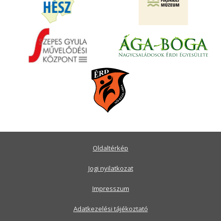
Oldaltérkép
Jogi nyilatkozat
Impresszum
Adatkezelési tájékoztató