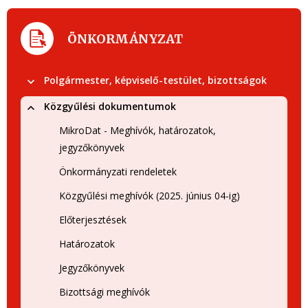
ÖNKORMÁNYZAT
Polgármester, képviselő-testület, bizottságok
Közgyűlési dokumentumok
MikroDat - Meghívók, határozatok,
jegyzőkönyvek
Önkormányzati rendeletek
Közgyűlési meghívók (2025. június 04-ig)
Előterjesztések
Határozatok
Jegyzőkönyvek
Bizottsági meghívók