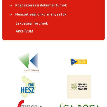
Közbeszerzési dokumentumok
Nemzetiségi önkormányzatok
Lakossági fórumok
ARCHÍVUM