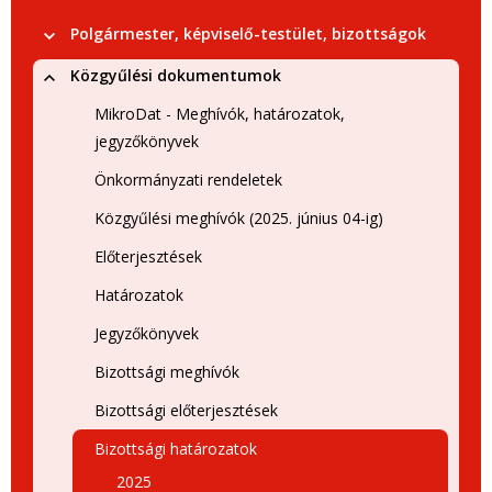
Polgármester, képviselő-testület, bizottságok
Közgyűlési dokumentumok
MikroDat - Meghívók, határozatok,
jegyzőkönyvek
Önkormányzati rendeletek
Közgyűlési meghívók (2025. június 04-ig)
Előterjesztések
Határozatok
Jegyzőkönyvek
Bizottsági meghívók
Bizottsági előterjesztések
Bizottsági határozatok
2025