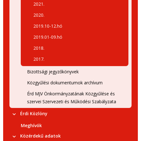
2021.
2020.
2019.10-12.hó
2019.01-09.hó
2018.
2017.
Bizottsági jegyzőkönyvek
Közgyűlési dokumentumok archívum
Érd MJV Önkormányzatának Közgyűlése és
szervei Szervezeti és Működési Szabályzata
Érdi Közlöny
Meghívók
Közérdekű adatok