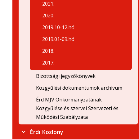
2021.
2020.
2019.10-12.hó
2019.01-09.hó
2018.
2017.
Bizottsági jegyzőkönyvek
Közgyűlési dokumentumok archívum
Érd MJV Önkormányzatának
Közgyűlése és szervei Szervezeti és
Működési Szabályzata
Érdi Közlöny