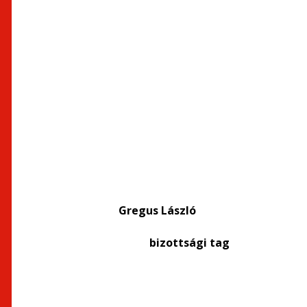
Gregus László Csor
bizottság