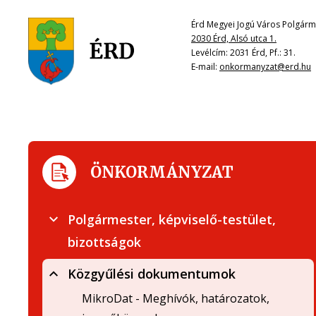
Érd Megyei Jogú Város Polgárme
2030 Érd, Alsó utca 1.
Levélcím: 2031 Érd, Pf.: 31.
E-mail:
onkormanyzat@erd.hu
ÖNKORMÁNYZAT
Polgármester, képviselő-testület,
bizottságok
Közgyűlési dokumentumok
MikroDat - Meghívók, határozatok,