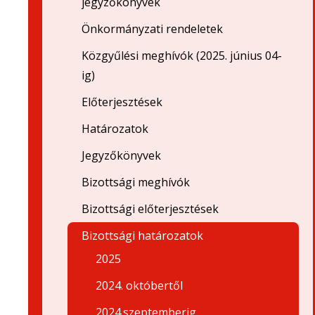
jegyzőkönyvek
Önkormányzati rendeletek
Közgyűlési meghívók (2025. június 04-
ig)
Előterjesztések
Határozatok
Jegyzőkönyvek
Bizottsági meghívók
Bizottsági előterjesztések
Bizottsági határozatok
2025
2024. októbertől
2024.szeptemberig