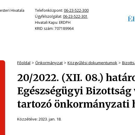
steri Hivatala
Telefonközpont:
06-23-522-300
Ügyfélszolgálat:
06-23-522-301
Hivatali Kapu: ERDPH
KRID szám: 707189964
Főoldal
Önkormányzat
Közgyűlési dokumentumok
Bizott
20/2022. (XII. 08.) határ
Egészségügyi Bizottság
tartozó önkormányzati 
Közzétéve:
2023. jan. 18.