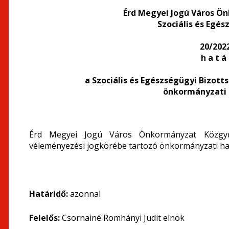
Érd Megyei Jogú Város Ö
Szociális és Egé
20/2022.
h a t á 
a Szociális és Egészségügyi Bizot
önkormányzati 
Érd Megyei Jogú Város Önkormányzat Közgyűl
véleményezési jogkörébe tartozó önkormányzati hat
Határidő:
azonnal
Felelős:
Csornainé Romhányi Judit elnök