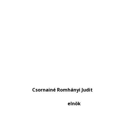
nainé Romhányi Judit
i tag elnök