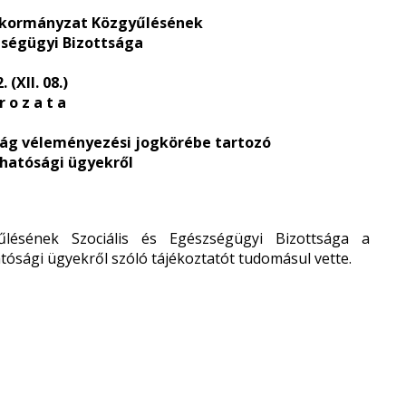
nkormányzat Közgyűlésének
szségügyi Bizottsága
 (XII. 08.)
r o z a t a
tság véleményezési jogkörébe tartozó
hatósági ügyekről
ésének Szociális és Egészségügyi Bizottsága a
ósági ügyekről szóló tájékoztatót tudomásul vette.