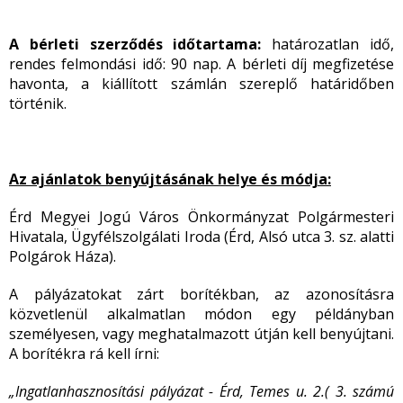
A bérleti szerződés időtartama:
határozatlan idő,
rendes felmondási idő: 90 nap. A bérleti díj megfizetése
havonta, a kiállított számlán szereplő határidőben
történik.
Az ajánlatok benyújtásának helye és módja:
Érd Megyei Jogú Város Önkormányzat Polgármesteri
Hivatala, Ügyfélszolgálati Iroda (Érd, Alsó utca 3. sz. alatti
Polgárok Háza).
A pályázatokat zárt borítékban, az azonosításra
közvetlenül alkalmatlan módon egy példányban
személyesen, vagy meghatalmazott útján kell benyújtani.
A borítékra rá kell írni:
„Ingatlanhasznosítási pályázat - Érd, Temes u. 2.( 3. számú