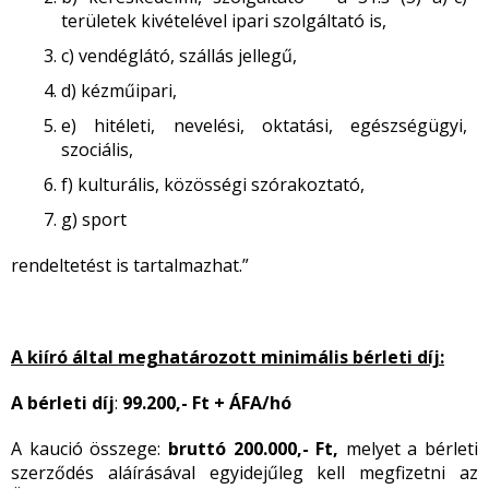
területek kivételével ipari szolgáltató is,
c) vendéglátó, szállás jellegű,
d) kézműipari,
e) hitéleti, nevelési, oktatási, egészségügyi,
szociális,
f) kulturális, közösségi szórakoztató,
g) sport
rendeltetést is tartalmazhat.”
A kiíró által meghatározott minimális bérleti díj:
A bérleti díj
:
99.200,- Ft + ÁFA/hó
A kaució összege:
bruttó 200.000,- Ft,
melyet a bérleti
szerződés aláírásával egyidejűleg kell megfizetni az