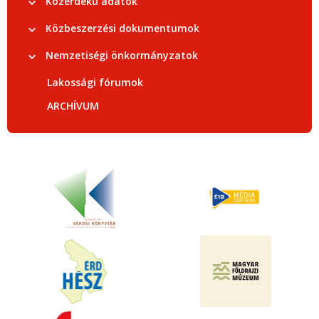
Közérdekű adatok
Közbeszerzési dokumentumok
Nemzetiségi önkormányzatok
Lakossági fórumok
ARCHÍVUM