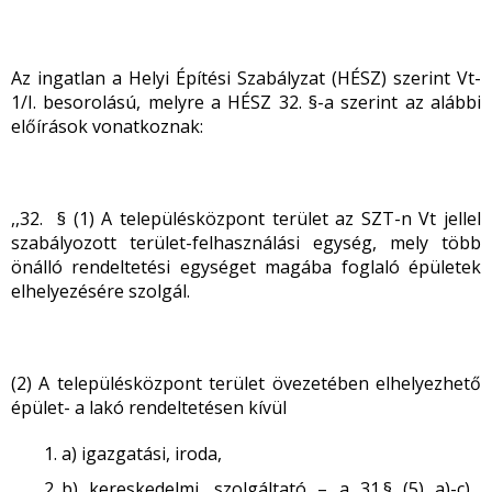
Az ingatlan a Helyi Építési Szabályzat (HÉSZ) szerint Vt-
1/I. besorolású, melyre a HÉSZ 32. §-a szerint az alábbi
előírások vonatkoznak:
,,32. § (1) A településközpont terület az SZT-n Vt jellel
szabályozott terület-felhasználási egység, mely több
önálló rendeltetési egységet magába foglaló épületek
elhelyezésére szolgál.
(2) A településközpont terület övezetében elhelyezhető
épület- a lakó rendeltetésen kívül
a) igazgatási, iroda,
b) kereskedelmi, szolgáltató – a 31.§ (5) a)-c)