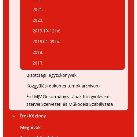
2021.
2020.
2019.10-12.hó
2019.01-09.hó
2018.
2017.
Bizottsági jegyzőkönyvek
Közgyűlési dokumentumok archívum
Érd MJV Önkormányzatának Közgyűlése és
szervei Szervezeti és Működési Szabályzata
Érdi Közlöny
Meghívók