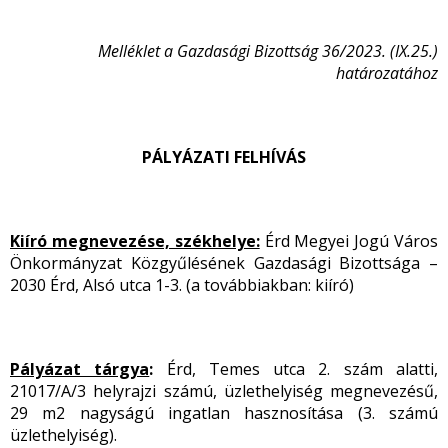
Melléklet a Gazdasági Bizottság 36/2023. (IX.25.)
határozatához
PÁLYÁZATI FELHÍVÁS
Kiíró megnevezése, székhelye:
Érd Megyei Jogú Város
Önkormányzat Közgyűlésének Gazdasági Bizottsága –
2030 Érd, Alsó utca 1-3. (a továbbiakban: kiíró)
Pályázat tárgya
:
Érd, Temes utca 2. szám alatti,
21017/A/3 helyrajzi számú, üzlethelyiség megnevezésű,
29 m
2
nagyságú ingatlan hasznosítása (3. számú
üzlethelyiség).