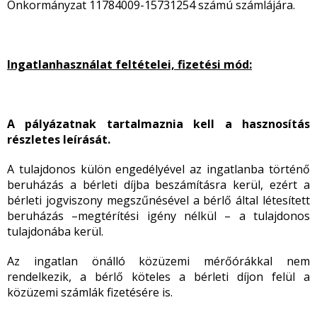
Önkormányzat 11784009-15731254 számú számlájára.
Ingatlanhasználat feltételei, fizetési mód:
A pályázatnak tartalmaznia kell a hasznosítás
részletes leírását.
A tulajdonos külön engedélyével az ingatlanba történő
beruházás a bérleti díjba beszámításra kerül, ezért a
bérleti jogviszony megszűnésével a bérlő által létesített
beruházás –megtérítési igény nélkül – a tulajdonos
tulajdonába kerül.
Az ingatlan önálló közüzemi mérőórákkal nem
rendelkezik, a bérlő köteles a bérleti díjon felül a
közüzemi számlák fizetésére is.