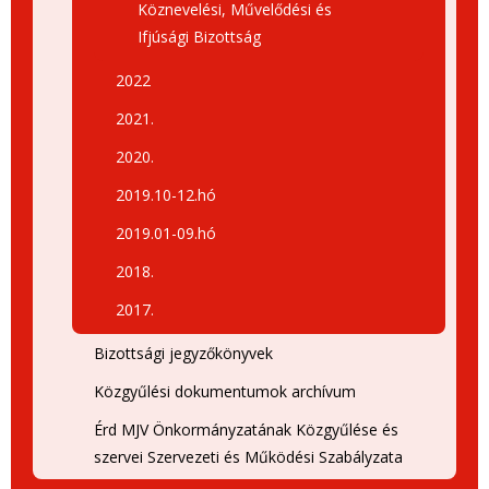
Köznevelési, Művelődési és
Ifjúsági Bizottság
2022
2021.
2020.
2019.10-12.hó
2019.01-09.hó
2018.
2017.
Bizottsági jegyzőkönyvek
Közgyűlési dokumentumok archívum
Érd MJV Önkormányzatának Közgyűlése és
szervei Szervezeti és Működési Szabályzata