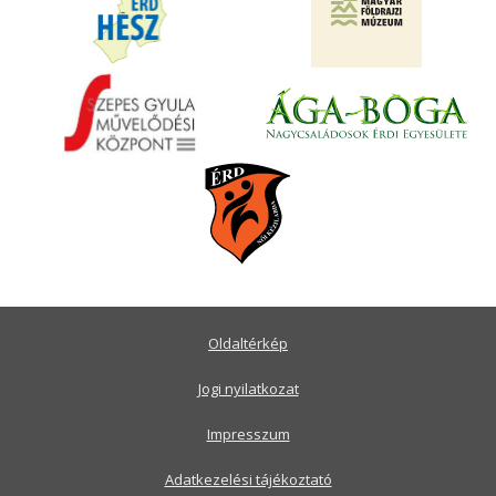
Oldaltérkép
Jogi nyilatkozat
Impresszum
Adatkezelési tájékoztató