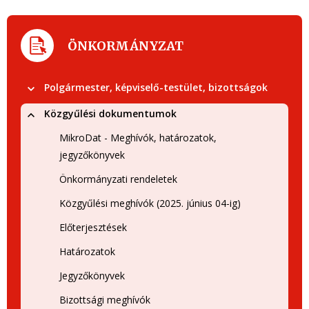
ÖNKORMÁNYZAT
Polgármester, képviselő-testület, bizottságok
Közgyűlési dokumentumok
MikroDat - Meghívók, határozatok,
jegyzőkönyvek
Önkormányzati rendeletek
Közgyűlési meghívók (2025. június 04-ig)
Előterjesztések
Határozatok
Jegyzőkönyvek
Bizottsági meghívók