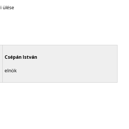
 ülése
Csépán István
elnök