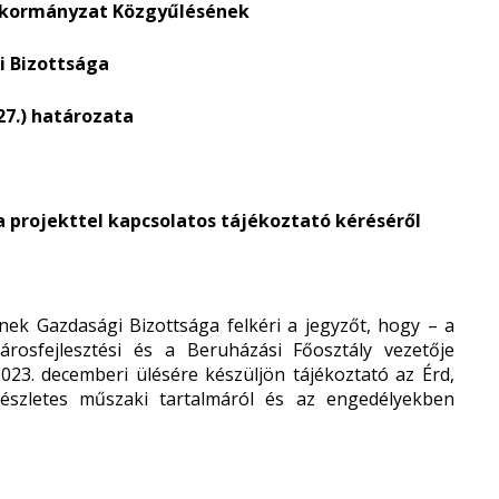
nkormányzat Közgyűlésének
 Bizottsága
 27.) határozata
sa projekttel kapcsolatos tájékoztató kéréséről
k Gazdasági Bizottsága felkéri a jegyzőt, hogy – a
rosfejlesztési és a Beruházási Főosztály vezetője
023. decemberi ülésére készüljön tájékoztató az Érd,
 részletes műszaki tartalmáról és az engedélyekben