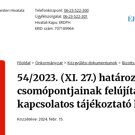
steri Hivatala
Telefonközpont:
06-23-522-300
Ügyfélszolgálat:
06-23-522-301
Hivatali Kapu: ERDPH
KRID szám: 707189964
Főoldal
Önkormányzat
Közgyűlési dokumentumok
Bizott
54/2023. (XI. 27.) határoz
csomópontjainak felújít
kapcsolatos tájékoztató
Közzétéve:
2024. febr. 15.