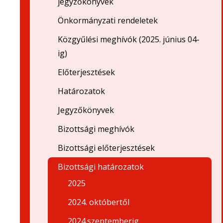
jegyzőkönyvek
Önkormányzati rendeletek
Közgyűlési meghívók (2025. június 04-
ig)
Előterjesztések
Határozatok
Jegyzőkönyvek
Bizottsági meghívók
Bizottsági előterjesztések
Bizottsági határozatok
2025
2024. októbertől
2024.szeptemberig