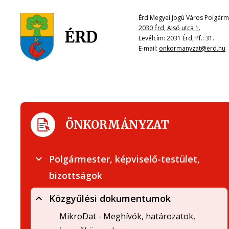
Érd Megyei Jogú Város Polgárme
2030 Érd, Alsó utca 1.
Levélcím: 2031 Érd, Pf.: 31.
E-mail:
onkormanyzat@erd.hu
ÖNKORMÁNYZAT
Polgármester, képviselő-testület,
bizottságok
Közgyűlési dokumentumok
MikroDat - Meghívók, határozatok,