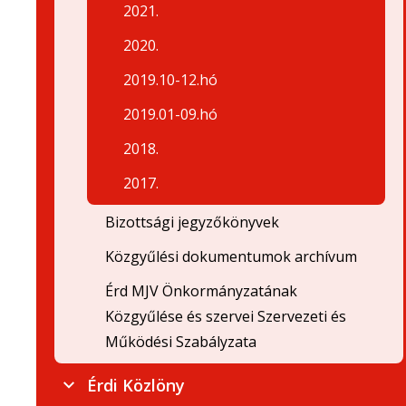
2021.
2020.
2019.10-12.hó
2019.01-09.hó
2018.
2017.
Bizottsági jegyzőkönyvek
Közgyűlési dokumentumok archívum
Érd MJV Önkormányzatának
Közgyűlése és szervei Szervezeti és
Működési Szabályzata
Érdi Közlöny