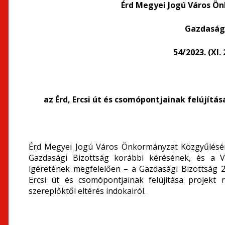
Érd Megyei Jogú Város Ö
Gazdasági
54/2023. (XI.
az Érd, Ercsi út és csomópontjainak felújítá
Érd Megyei Jogú Város Önkormányzat Közgyűléséne
Gazdasági Bizottság korábbi kérésének, és a Vá
ígéretének megfelelően – a Gazdasági Bizottság 2
Ercsi út és csomópontjainak felújítása projekt
szereplőktől eltérés indokairól.