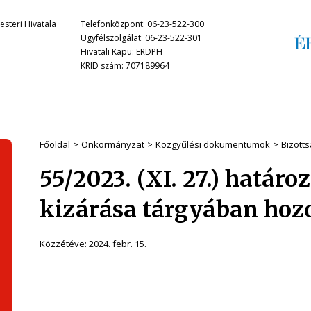
steri Hivatala
Telefonközpont:
06-23-522-300
Ügyfélszolgálat:
06-23-522-301
Hivatali Kapu: ERDPH
KRID szám: 707189964
Főoldal
Önkormányzat
Közgyűlési dokumentumok
Bizott
55/2023. (XI. 27.) határo
kizárása tárgyában hozo
Közzétéve:
2024. febr. 15.