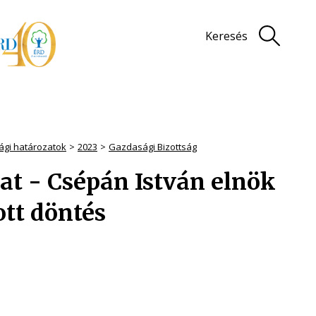
Keresés
sági határozatok
2023
Gazdasági Bizottság
zat - Csépán István elnök
tt döntés