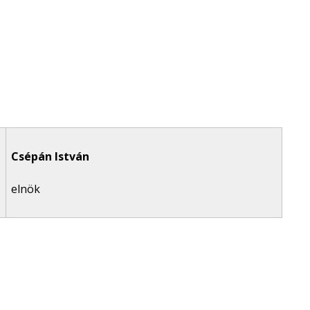
Csépán István
elnök