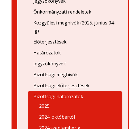
jegyzőkönyvek
Önkormányzati rendeletek
Közgyűlési meghívók (2025. június 04-
ig)
Előterjesztések
Határozatok
Jegyzőkönyvek
Bizottsági meghívók
Bizottsági előterjesztések
Bizottsági határozatok
2025
2024. októbertől
2024.szeptemberig