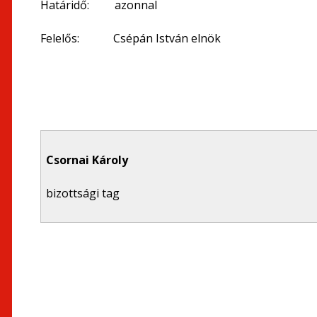
Határidő: azonnal
Felelős: Csépán István elnök
Csornai Károly
bizottsági tag