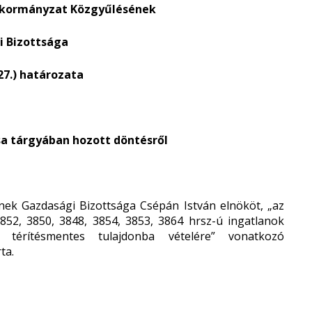
nkormányzat Közgyűlésének
 Bizottsága
 27.) határozata
sa tárgyában hozott döntésről
ek Gazdasági Bizottsága Csépán István elnököt, „az
852, 3850, 3848, 3854, 3853, 3864 hrsz-ú ingatlanok
k térítésmentes tulajdonba vételére” vonatkozó
ta.