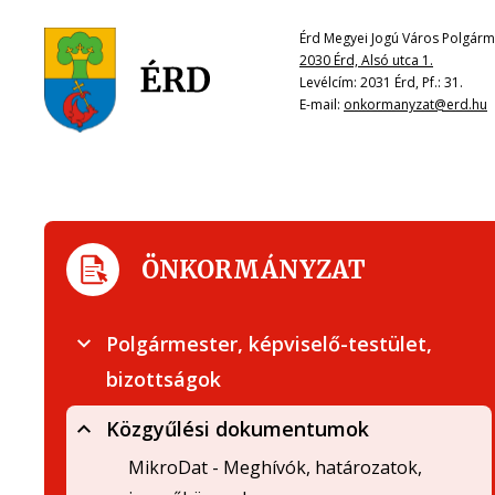
Érd Megyei Jogú Város Polgárme
2030 Érd, Alsó utca 1.
Levélcím: 2031 Érd, Pf.: 31.
E-mail:
onkormanyzat@erd.hu
ÖNKORMÁNYZAT
Polgármester, képviselő-testület,
bizottságok
Közgyűlési dokumentumok
MikroDat - Meghívók, határozatok,