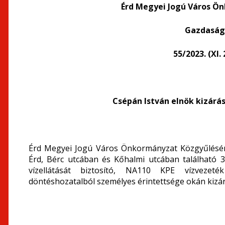
Érd Megyei Jogú Város Ö
Gazdasági
55/2023. (XI.
Csépán István elnök kizárá
Érd Megyei Jogú Város Önkormányzat Közgyűlésén
Érd, Bérc utcában és Kőhalmi utcában található 3
vízellátását biztosító, NA110 KPE vízvezeté
döntéshozatalból személyes érintettsége okán kizár