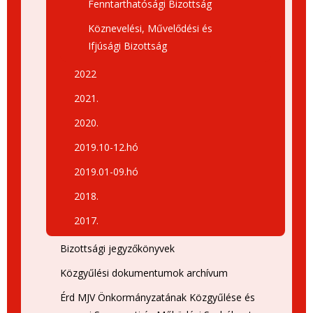
Fenntarthatósági Bizottság
Köznevelési, Művelődési és
Ifjúsági Bizottság
2022
2021.
2020.
2019.10-12.hó
2019.01-09.hó
2018.
2017.
Bizottsági jegyzőkönyvek
Közgyűlési dokumentumok archívum
Érd MJV Önkormányzatának Közgyűlése és