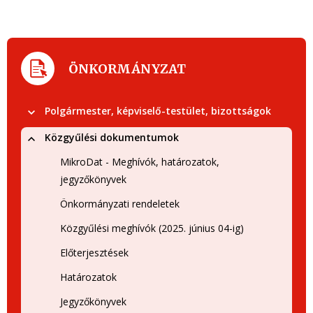
ÖNKORMÁNYZAT
Polgármester, képviselő-testület, bizottságok
Közgyűlési dokumentumok
MikroDat - Meghívók, határozatok,
jegyzőkönyvek
Önkormányzati rendeletek
Közgyűlési meghívók (2025. június 04-ig)
Előterjesztések
Határozatok
Jegyzőkönyvek