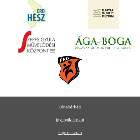
Oldaltérkép
Jogi nyilatkozat
Impresszum