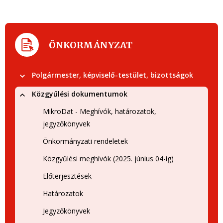
ÖNKORMÁNYZAT
Polgármester, képviselő-testület, bizottságok
Közgyűlési dokumentumok
MikroDat - Meghívók, határozatok,
jegyzőkönyvek
Önkormányzati rendeletek
Közgyűlési meghívók (2025. június 04-ig)
Előterjesztések
Határozatok
Jegyzőkönyvek