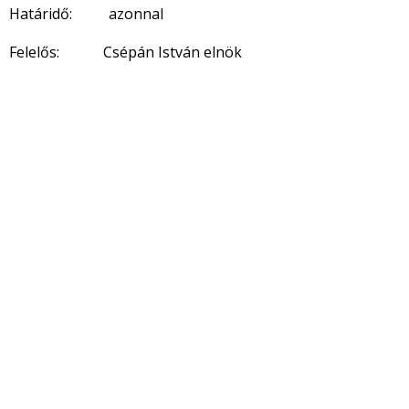
Határidő: azonnal
Felelős: Csépán István elnök