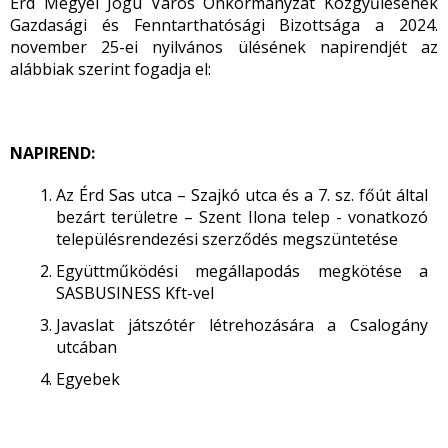
Érd Megyei Jogú Város Önkormányzat Közgyűlésének
Gazdasági és Fenntarthatósági Bizottsága a 2024.
november 25-ei nyilvános ülésének napirendjét az
alábbiak szerint fogadja el:
NAPIREND:
Az Érd Sas utca – Szajkó utca és a 7. sz. főút által
bezárt területre – Szent Ilona telep - vonatkozó
településrendezési szerződés megszüntetése
Együttműködési megállapodás megkötése a
SASBUSINESS Kft-vel
Javaslat játszótér létrehozására a Csalogány
utcában
Egyebek