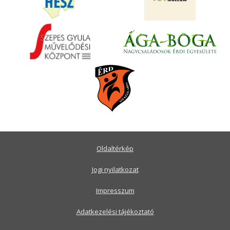
Oldaltérkép
Jogi nyilatkozat
Impresszum
Adatkezelési tájékoztató