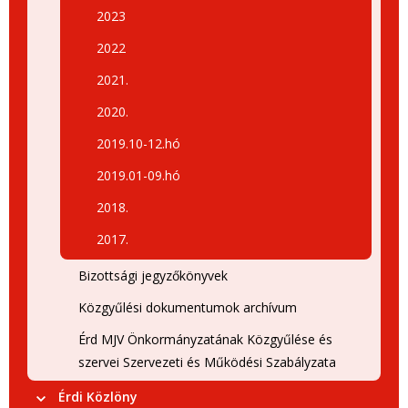
2023
2022
2021.
2020.
2019.10-12.hó
2019.01-09.hó
2018.
2017.
Bizottsági jegyzőkönyvek
Közgyűlési dokumentumok archívum
Érd MJV Önkormányzatának Közgyűlése és
szervei Szervezeti és Működési Szabályzata
Érdi Közlöny