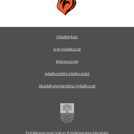
Oldaltérkép
Jogi nyilatkozat
Impresszum
Adatkezelési tájékoztató
Akadálymentesítési nyilatkozat
Érd Megyei Jogú Város Polgármesteri Hivatala