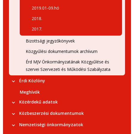
2019.01-09.hó
2018.
2017.
Bizottsági jegyzőkönyvek
Közgyűlési dokumentumok archívum
Érd MJV Önkormányzatának Közgyűlése és
szervei Szervezeti és Működési Szabályzata
Érdi Közlöny
Meghívók
Közérdekű adatok
Közbeszerzési dokumentumok
Nemzetiségi önkormányzatok