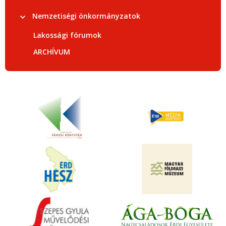
Nemzetiségi önkormányzatok
Lakossági fórumok
ARCHÍVUM