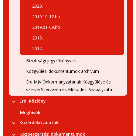
2020.
2019.10-12.hó
2019.01-09.hó
2018.
2017.
Bizottsági jegyzőkönyvek
Közgyűlési dokumentumok archívum
Érd MJV Önkormányzatának Közgyűlése és
szervei Szervezeti és Működési Szabályzata
Érdi Közlöny
Meghívók
Közérdekű adatok
Közbeszerzési dokumentumok