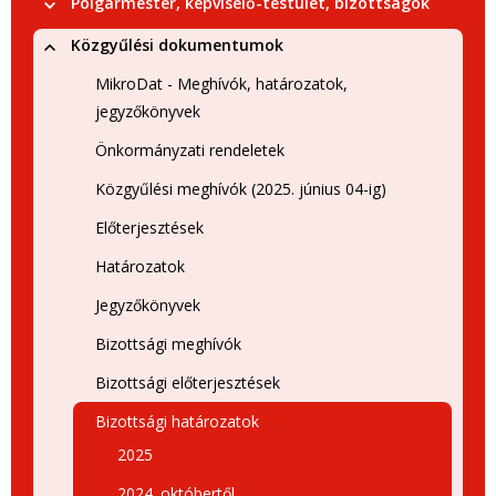
Polgármester, képviselő-testület, bizottságok
Közgyűlési dokumentumok
MikroDat - Meghívók, határozatok,
jegyzőkönyvek
Önkormányzati rendeletek
Közgyűlési meghívók (2025. június 04-ig)
Előterjesztések
Határozatok
Jegyzőkönyvek
Bizottsági meghívók
Bizottsági előterjesztések
Bizottsági határozatok
2025
2024. októbertől