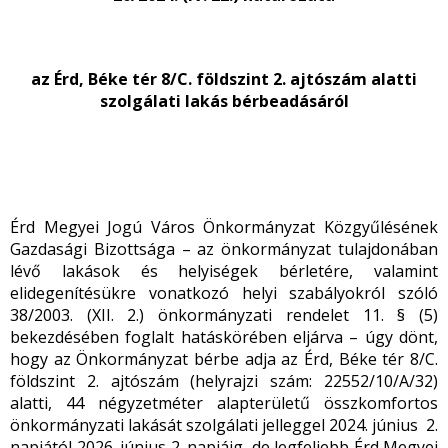
az Érd, Béke tér 8/C. földszint 2. ajtószám alatti
szolgálati lakás bérbeadásáról
Érd Megyei Jogú Város Önkormányzat Közgyűlésének
Gazdasági Bizottsága – az önkormányzat tulajdonában
lévő lakások és helyiségek bérletére, valamint
elidegenítésükre vonatkozó helyi szabályokról szóló
38/2003. (XII. 2.) önkormányzati rendelet 11. § (5)
bekezdésében foglalt hatáskörében eljárva – úgy dönt,
hogy az Önkormányzat bérbe adja az Érd, Béke tér 8/C.
földszint 2. ajtószám (helyrajzi szám: 22552/10/A/32)
alatti, 44 négyzetméter alapterületű összkomfortos
önkormányzati lakását szolgálati jelleggel 2024. június 2.
napjától 2026. június 2. napjáig, de legfeljebb Érd Megyei