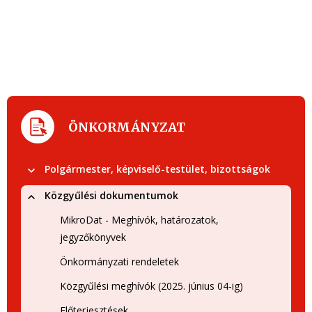
ÖNKORMÁNYZAT
Polgármester, képviselő-testület, bizottságok
Közgyűlési dokumentumok
MikroDat - Meghívók, határozatok,
jegyzőkönyvek
Önkormányzati rendeletek
Közgyűlési meghívók (2025. június 04-ig)
Előterjesztések