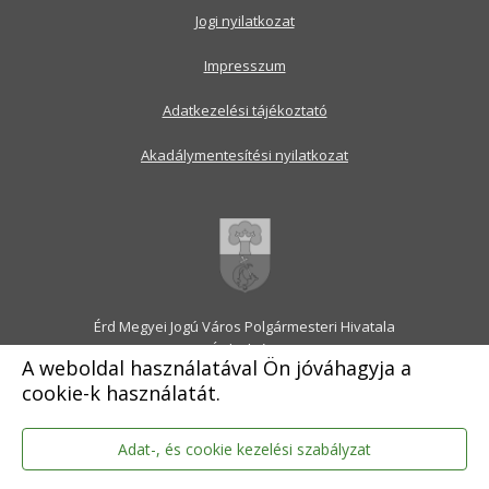
Jogi nyilatkozat
Impresszum
Adatkezelési tájékoztató
Akadálymentesítési nyilatkozat
Érd Megyei Jogú Város Polgármesteri Hivatala
2030 Érd, Alsó utca 1.
A weboldal használatával Ön jóváhagyja a
Levélcím: 2031 Érd, Pf.: 31
cookie-k használatát.
E-mail:
onkormanyzat@erd.hu
Telefonközpont:
06-23-522-300
Ügyfélszolgálat:
06-23-522-301
Adat-, és cookie kezelési szabályzat
Hivatali Kapu: ERDPH