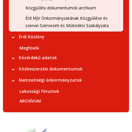
Közgyűlési dokumentumok archívum
Érd MJV Önkormányzatának Közgyűlése és
szervei Szervezeti és Működési Szabályzata
Érdi Közlöny
Meghívók
Közérdekű adatok
Közbeszerzési dokumentumok
Nemzetiségi önkormányzatok
Lakossági fórumok
ARCHÍVUM