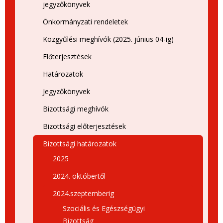
jegyzőkönyvek
Önkormányzati rendeletek
Közgyűlési meghívók (2025. június 04-ig)
Előterjesztések
Határozatok
Jegyzőkönyvek
Bizottsági meghívók
Bizottsági előterjesztések
Bizottsági határozatok
2025
2024. októbertől
2024.szeptemberig
Szociális és Egészségügyi
Bizottság