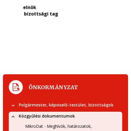
elnök
bizottsági tag
ÖNKORMÁNYZAT
Polgármester, képviselő-testület, bizottságok
Közgyűlési dokumentumok
MikroDat - Meghívók, határozatok,