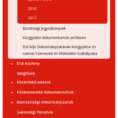
2018.
2017.
Bizottsági jegyzőkönyvek
Közgyűlési dokumentumok archívum
Érd MJV Önkormányzatának Közgyűlése és
szervei Szervezeti és Működési Szabályzata
Érdi Közlöny
Meghívók
Közérdekű adatok
Közbeszerzési dokumentumok
Nemzetiségi önkormányzatok
Lakossági fórumok