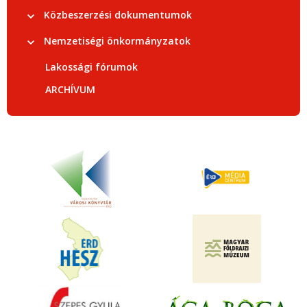
Közbeszerzési dokumentumok
Nemzetiségi önkormányzatok
Lakossági fórumok
ARCHÍVUM