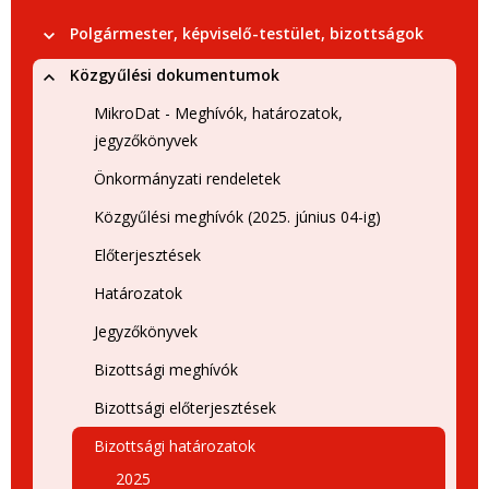
Polgármester, képviselő-testület, bizottságok
Közgyűlési dokumentumok
MikroDat - Meghívók, határozatok,
jegyzőkönyvek
Önkormányzati rendeletek
Közgyűlési meghívók (2025. június 04-ig)
Előterjesztések
Határozatok
Jegyzőkönyvek
Bizottsági meghívók
Bizottsági előterjesztések
Bizottsági határozatok
2025