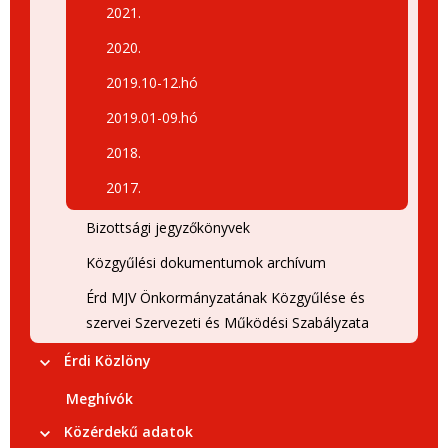
2021.
2020.
2019.10-12.hó
2019.01-09.hó
2018.
2017.
Bizottsági jegyzőkönyvek
Közgyűlési dokumentumok archívum
Érd MJV Önkormányzatának Közgyűlése és
szervei Szervezeti és Működési Szabályzata
Érdi Közlöny
Meghívók
Közérdekű adatok