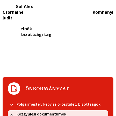
Gál Alex
Csornainé Romhányi
Judit
elnök
bizottsági tag
ÖNKORMÁNYZAT
Polgármester, képviselő-testület, bizottságok
Közgyűlési dokumentumok