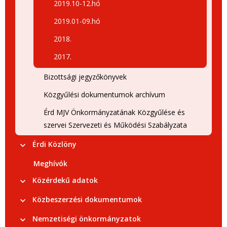
2019.10-12.hó
2019.01-09.hó
2018.
2017.
Bizottsági jegyzőkönyvek
Közgyűlési dokumentumok archívum
Érd MJV Önkormányzatának Közgyűlése és
szervei Szervezeti és Működési Szabályzata
Érdi Közlöny
Meghívók
Közérdekű adatok
Közbeszerzési dokumentumok
Nemzetiségi önkormányzatok