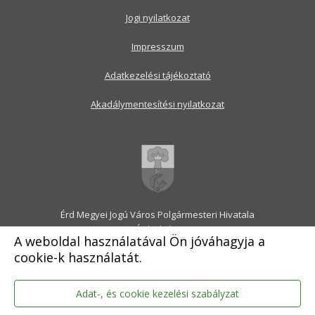
Jogi nyilatkozat
Impresszum
Adatkezelési tájékoztató
Akadálymentesítési nyilatkozat
Érd Megyei Jogú Város Polgármesteri Hivatala
2030 Érd, Alsó utca 1.
A weboldal használatával Ön jóváhagyja a
Levélcím: 2031 Érd, Pf.: 31
cookie-k használatát.
E-mail:
onkormanyzat@erd.hu
Telefonközpont:
06-23-522-300
Ügyfélszolgálat:
06-23-522-301
Adat-, és cookie kezelési szabályzat
Hivatali Kapu: ERDPH