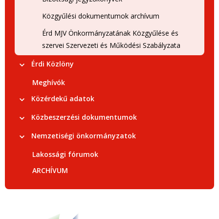
Közgyűlési dokumentumok archívum
Érd MJV Önkormányzatának Közgyűlése és
szervei Szervezeti és Működési Szabályzata
Érdi Közlöny
Meghívók
Közérdekű adatok
Közbeszerzési dokumentumok
Nemzetiségi önkormányzatok
Lakossági fórumok
ARCHÍVUM