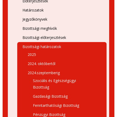
Előterjesztések
Határozatok
Jegyzőkönyvek
Bizottsági meghívók
Bizottsági előterjesztések
Bizottsági határozatok
2025
2024. októbertől
2024.szeptemberig
Szociális és Egészségügyi
Bizottság
Gazdasági Bizottság
Fenntarthatósági Bizottság
Pénzügyi Bizottság