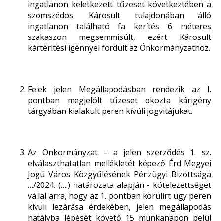
ingatlanon keletkezett tűzeset következtében a
szomszédos, Károsult tulajdonában álló
ingatlanon található fa kerítés 6 méteres
szakaszon megsemmisült, ezért Károsult
kártérítési igénnyel fordult az Önkormányzathoz.
Felek jelen Megállapodásban rendezik az I.
pontban megjelölt tűzeset okozta kárigény
tárgyában kialakult peren kívüli jogvitájukat.
Az Önkormányzat – a jelen szerződés 1. sz.
elválaszthatatlan mellékletét képező Érd Megyei
Jogú Város Közgyűlésének Pénzügyi Bizottsága
…/2024. (….) határozata alapján - kötelezettséget
vállal arra, hogy az 1. pontban körülírt ügy peren
kívüli lezárása érdekében, jelen megállapodás
hatályba lépését követő 15 munkanapon belül