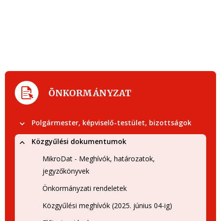
ÖNKORMÁNYZAT
Polgármester, képviselő-testület, bizottságok
Közgyűlési dokumentumok
MikroDat - Meghívók, határozatok,
jegyzőkönyvek
Önkormányzati rendeletek
Közgyűlési meghívók (2025. június 04-ig)