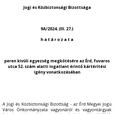
Jogi és Közbiztonsági Bizottsága
9A/2024. (III. 27.)
h a t á r o z a t a
peren kívüli egyezség megkötésére az Érd, Fuvaros
utca 52. szám alatti ingatlant érintő kártérítési
igény vonatkozásában
A Jogi és Közbiztonsági Bizottság - az Érd Megyei Jogú
Város Önkormányzata vagyonáról és vagyontárgyak