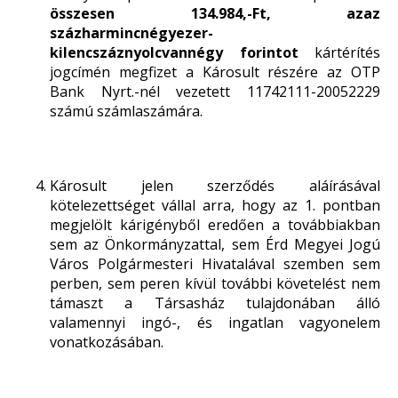
összesen 134.984,-Ft, azaz
százharmincnégyezer-
kilencszáznyolcvannégy forintot
kártérítés
jogcímén megfizet a Károsult részére az OTP
Bank Nyrt.-nél vezetett 11742111-20052229
számú számlaszámára.
Károsult jelen szerződés aláírásával
kötelezettséget vállal arra, hogy az 1. pontban
megjelölt kárigényből eredően a továbbiakban
sem az Önkormányzattal, sem Érd Megyei Jogú
Város Polgármesteri Hivatalával szemben sem
perben, sem peren kívül további követelést nem
támaszt a Társasház tulajdonában álló
valamennyi ingó-, és ingatlan vagyonelem
vonatkozásában.