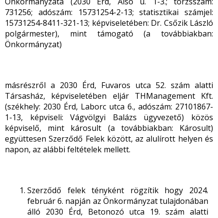
Önkormányzata (2030 Érd, Alsó u. 1-3.; törzsszám:
731256; adószám: 15731254-2-13; statisztikai számjel:
15731254-8411-321-13; képviseletében: Dr. Csőzik László
polgármester), mint támogató (a továbbiakban:
Önkormányzat)
másrészről a 2030 Érd, Fuvaros utca 52. szám alatti
Társasház, képviseletében eljár THManagement Kft.
(székhely: 2030 Érd, Laborc utca 6., adószám: 27101867-
1-13, képviseli: Vágvölgyi Balázs ügyvezető) közös
képviselő, mint károsult (a továbbiakban: Károsult)
együttesen Szerződő Felek között, az alulírott helyen és
napon, az alábbi feltételek mellett.
Szerződő felek tényként rögzítik hogy 2024.
február 6. napján az Önkormányzat tulajdonában
álló 2030 Érd, Betonozó utca 19. szám alatti