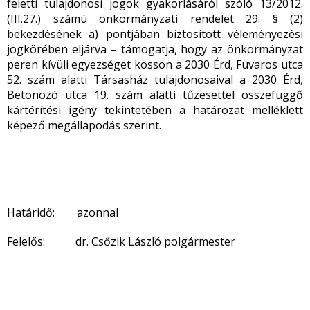
feletti tulajdonosi jogok gyakorlásáról szóló 13/2012.
(III.27.) számú önkormányzati rendelet 29. § (2)
bekezdésének a) pontjában biztosított véleményezési
jogkörében eljárva – támogatja, hogy az önkormányzat
peren kívüli egyezséget kössön a 2030 Érd, Fuvaros utca
52. szám alatti Társasház tulajdonosaival a 2030 Érd,
Betonozó utca 19. szám alatti tűzesettel összefüggő
kártérítési igény tekintetében a határozat melléklett
képező megállapodás szerint.
Határidő: azonnal
Felelős: dr. Csőzik László polgármester