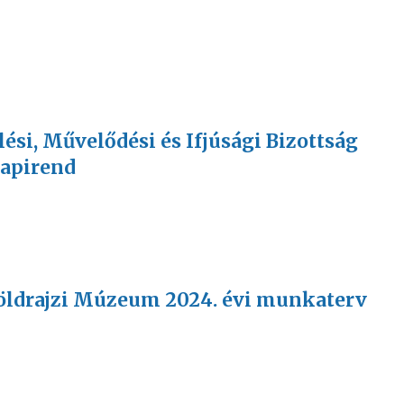
elési, Művelődési és Ifjúsági Bizottság
napirend
 Földrajzi Múzeum 2024. évi munkaterv