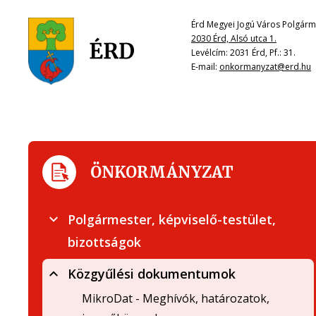
Érd Megyei Jogú Város Polgárme
2030 Érd, Alsó utca 1.
Levélcím: 2031 Érd, Pf.: 31.
E-mail:
onkormanyzat@erd.hu
ÖNKORMÁNYZAT
Polgármester, képviselő-testület,
bizottságok
Közgyűlési dokumentumok
MikroDat - Meghívók, határozatok,