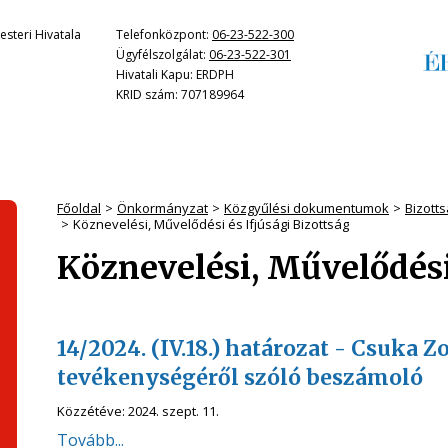
steri Hivatala
Telefonközpont:
06-23-522-300
Ügyfélszolgálat:
06-23-522-301
Hivatali Kapu: ERDPH
KRID szám: 707189964
Főoldal
Önkormányzat
Közgyűlési dokumentumok
Bizott
Köznevelési, Művelődési és Ifjúsági Bizottság
Köznevelési, Művelődési 
14/2024. (IV.18.) határozat - Csuka Z
tevékenységéről szóló beszámoló
Közzétéve:
2024. szept. 11.
Tovább...