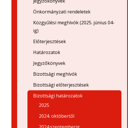
jegyzőkönyvek
Önkormányzati rendeletek
Közgyűlési meghívók (2025. június 04-
ig)
Előterjesztések
Határozatok
Jegyzőkönyvek
Bizottsági meghívók
Bizottsági előterjesztések
Bizottsági határozatok
2025
2024. októbertől
2024.szeptemberig