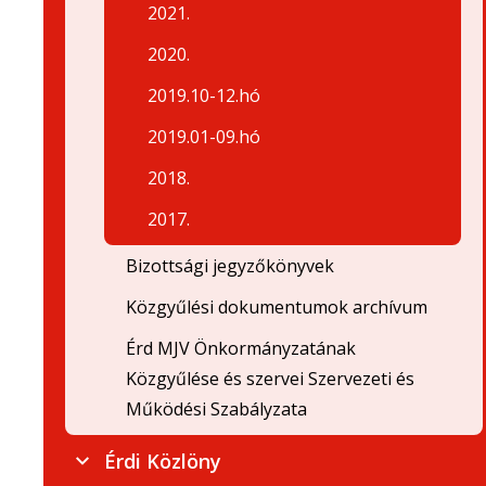
2021.
2020.
2019.10-12.hó
2019.01-09.hó
2018.
2017.
Bizottsági jegyzőkönyvek
Közgyűlési dokumentumok archívum
Érd MJV Önkormányzatának
Közgyűlése és szervei Szervezeti és
Működési Szabályzata
Érdi Közlöny