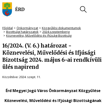
Főoldal
Önkormányzat
Közgyűlési dokumentumok
Bizottsági határozatok
2024.szeptemberig
Köznevelési, Művelődési és Ifjúsági Bizottság
16/2024. (V. 6.) határozat -
Köznevelési, Művelődési és Ifjúsági
Bizottság 2024. május 6-ai rendkívüli
ülés napirend
Közzétéve:
2024. szept. 11.
Érd Megyei Jogú Város Önkormányzat Közgyűlése
Köznevelési, Művelődési és Ifjúsági Bizottságának