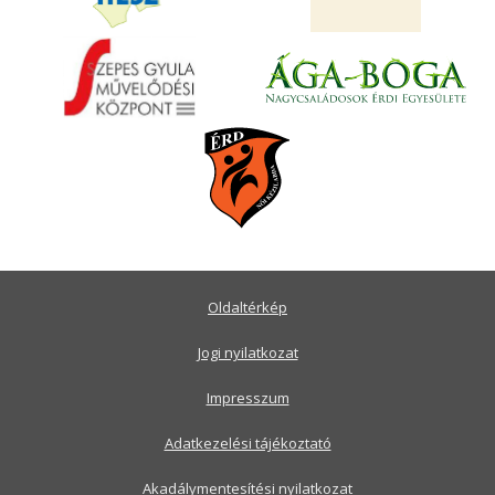
Oldaltérkép
Jogi nyilatkozat
Impresszum
Adatkezelési tájékoztató
Akadálymentesítési nyilatkozat