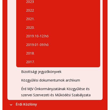
2023
2022
2021.
2020.
2019.10-12.hó
2019.01-09.hó
2018.
2017.
Bizottsági jegyzőkönyvek
Közgyűlési dokumentumok archívum
Érd MJV Önkormányzatának Közgyűlése és
szervei Szervezeti és Működési Szabályzata
Érdi Közlöny