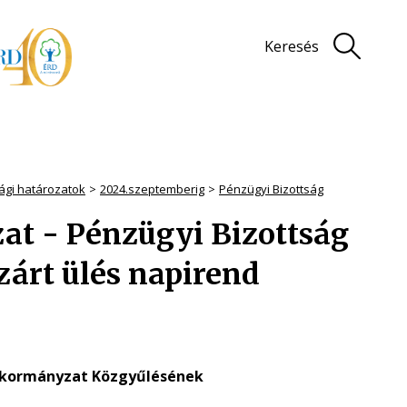
Keresés
sági határozatok
2024.szeptemberig
Pénzügyi Bizottság
zat - Pénzügyi Bizottság
zárt ülés napirend
nkormányzat Közgyűlésének