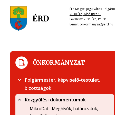
Érd Megyei Jogú Város Polgárme
2030 Érd, Alsó utca 1.
Levélcím: 2031 Érd, Pf.: 31.
E-mail:
onkormanyzat@erd.hu
ÖNKORMÁNYZAT
Polgármester, képviselő-testület,
bizottságok
Közgyűlési dokumentumok
MikroDat - Meghívók, határozatok,