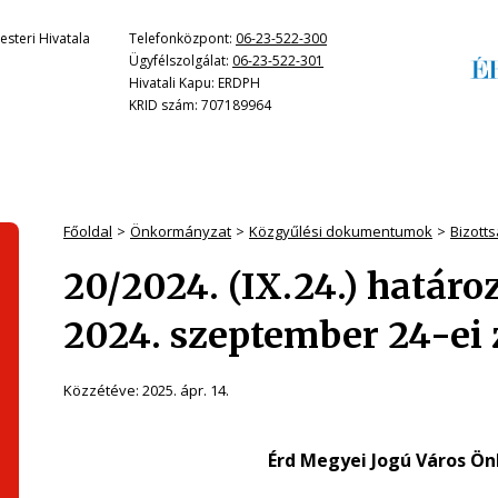
steri Hivatala
Telefonközpont:
06-23-522-300
Ügyfélszolgálat:
06-23-522-301
Hivatali Kapu: ERDPH
KRID szám: 707189964
Főoldal
Önkormányzat
Közgyűlési dokumentumok
Bizott
20/2024. (IX.24.) határo
2024. szeptember 24-ei 
Közzétéve:
2025. ápr. 14.
Érd Megyei Jogú Város Ö