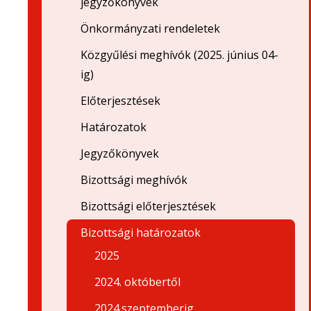
jegyzőkönyvek
Önkormányzati rendeletek
Közgyűlési meghívók (2025. június 04-
ig)
Előterjesztések
Határozatok
Jegyzőkönyvek
Bizottsági meghívók
Bizottsági előterjesztések
Bizottsági határozatok
2025
2024. októbertől
2024.szeptemberig