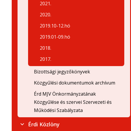
2021.
2020.
2019.10-12.hó
2019.01-09.hó
2018.
2017.
Bizottsági jegyzőkönyvek
Közgyűlési dokumentumok archívum
Érd MJV Önkormányzatának
Közgyűlése és szervei Szervezeti és
Működési Szabályzata
Érdi Közlöny