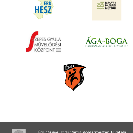
Érd Megyei Jogú Város Polgármesteri Hivatala