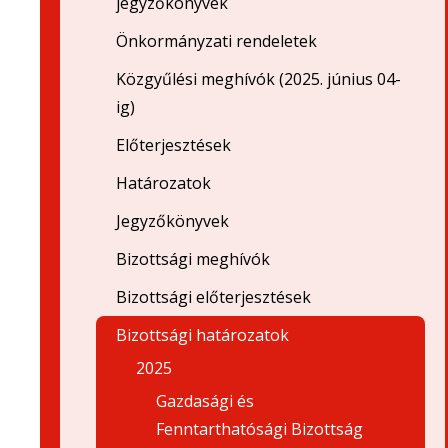
jegyzőkönyvek
Önkormányzati rendeletek
Közgyűlési meghívók (2025. június 04-
ig)
Előterjesztések
Határozatok
Jegyzőkönyvek
Bizottsági meghívók
Bizottsági előterjesztések
Bizottsági határozatok
2025
Gazdasági és
Fenntarthatósági Bizottság