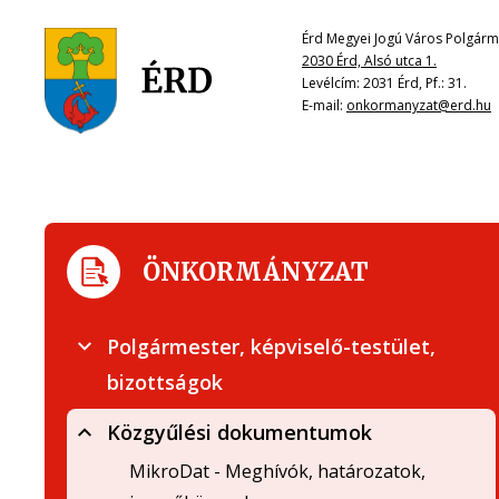
Érd Megyei Jogú Város Polgárme
2030 Érd, Alsó utca 1.
Levélcím: 2031 Érd, Pf.: 31.
E-mail:
onkormanyzat@erd.hu
ÖNKORMÁNYZAT
Polgármester, képviselő-testület,
bizottságok
Közgyűlési dokumentumok
MikroDat - Meghívók, határozatok,