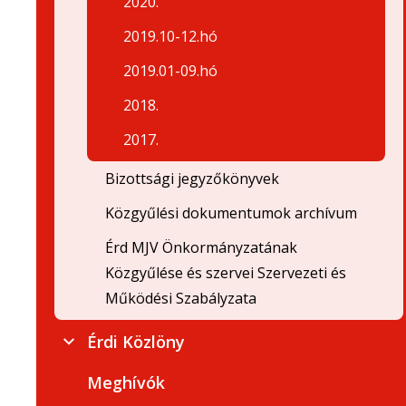
2020.
2019.10-12.hó
2019.01-09.hó
2018.
2017.
Bizottsági jegyzőkönyvek
Közgyűlési dokumentumok archívum
Érd MJV Önkormányzatának
Közgyűlése és szervei Szervezeti és
Működési Szabályzata
Érdi Közlöny
Meghívók