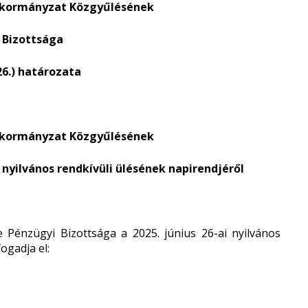
nkormányzat Közgyűlésének
 Bizottsága
.26.) határozata
nkormányzat Közgyűlésének
i nyilvános rendkívüli
ülésének napirendjéről
Pénzügyi Bizottsága a 2025. június 26-ai nyilvános
ogadja el: