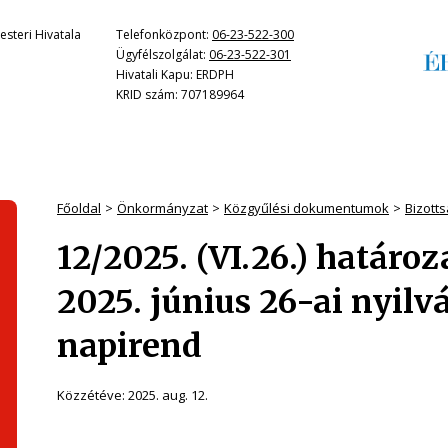
steri Hivatala
Telefonközpont:
06-23-522-300
Ügyfélszolgálat:
06-23-522-301
Hivatali Kapu: ERDPH
KRID szám: 707189964
Főoldal
Önkormányzat
Közgyűlési dokumentumok
Bizott
12/2025. (VI.26.) határo
2025. június 26-ai nyilv
napirend
Közzétéve:
2025. aug. 12.