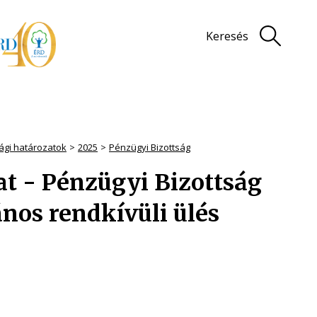
Keresés
sági határozatok
2025
Pénzügyi Bizottság
zat - Pénzügyi Bizottság
ános rendkívüli ülés