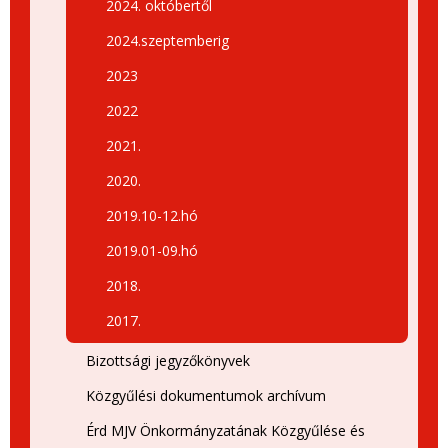
2024. októbertől
2024.szeptemberig
2023
2022
2021.
2020.
2019.10-12.hó
2019.01-09.hó
2018.
2017.
Bizottsági jegyzőkönyvek
Közgyűlési dokumentumok archívum
Érd MJV Önkormányzatának Közgyűlése és