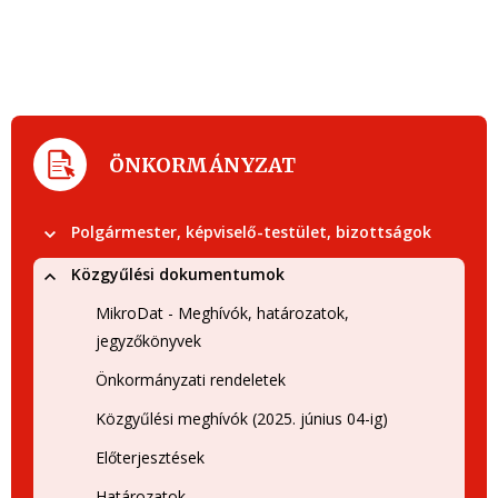
ÖNKORMÁNYZAT
Polgármester, képviselő-testület, bizottságok
Közgyűlési dokumentumok
MikroDat - Meghívók, határozatok,
jegyzőkönyvek
Önkormányzati rendeletek
Közgyűlési meghívók (2025. június 04-ig)
Előterjesztések
Határozatok