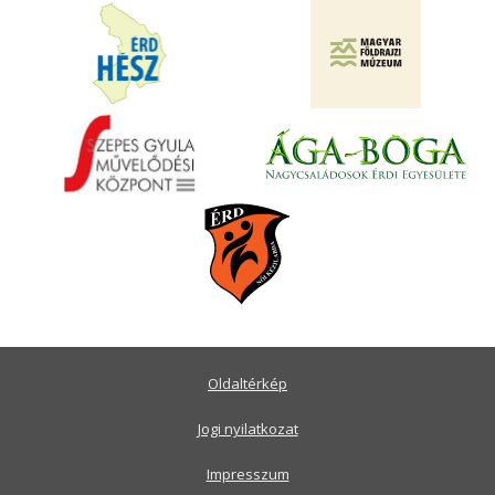
Oldaltérkép
Jogi nyilatkozat
Impresszum