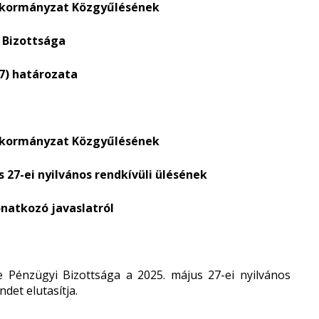
nkormányzat Közgyűlésének
 Bizottsága
27) határozata
nkormányzat Közgyűlésének
s 27-ei nyilvános rendkívüli
ülésének
onatkozó javaslatról
Pénzügyi Bizottsága a 2025. május 27-ei nyilvános
det elutasítja.