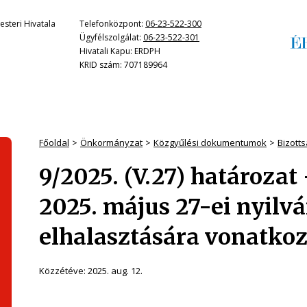
steri Hivatala
Telefonközpont:
06-23-522-300
Ügyfélszolgálat:
06-23-522-301
Hivatali Kapu: ERDPH
KRID szám: 707189964
Főoldal
Önkormányzat
Közgyűlési dokumentumok
Bizott
9/2025. (V.27) határozat
2025. május 27-ei nyilvá
elhalasztására vonatkoz
Közzétéve:
2025. aug. 12.