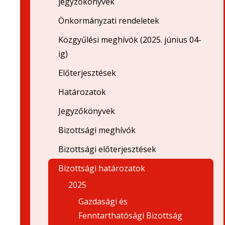
jegyzőkönyvek
Önkormányzati rendeletek
Közgyűlési meghívók (2025. június 04-
ig)
Előterjesztések
Határozatok
Jegyzőkönyvek
Bizottsági meghívók
Bizottsági előterjesztések
Bizottsági határozatok
2025
Gazdasági és
Fenntarthatósági Bizottság