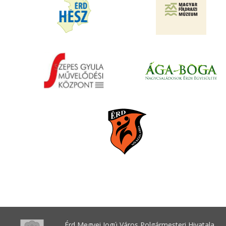
Érd Megyei Jogú Város Polgármesteri Hivatala