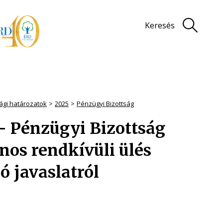
Keresés
sági határozatok
2025
Pénzügyi Bizottság
 - Pénzügyi Bizottság
nos rendkívüli ülés
ó javaslatról