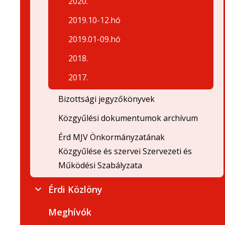
2020.
2019.10-12.hó
2019.01-09.hó
2018.
2017.
Bizottsági jegyzőkönyvek
Közgyűlési dokumentumok archívum
Érd MJV Önkormányzatának
Közgyűlése és szervei Szervezeti és
Működési Szabályzata
Érdi Közlöny
Meghívók