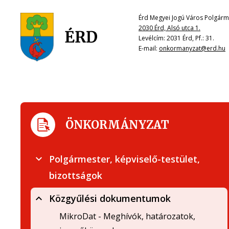
Érd Megyei Jogú Város Polgárme
2030 Érd, Alsó utca 1.
Levélcím: 2031 Érd, Pf.: 31.
E-mail:
onkormanyzat@erd.hu
ÖNKORMÁNYZAT
Polgármester, képviselő-testület,
bizottságok
Közgyűlési dokumentumok
MikroDat - Meghívók, határozatok,