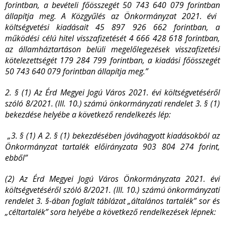
forintban, a bevételi főösszegét 50 743 640 079
forintban
állapítja meg.
A Közgyűlés az Önkormányzat 2021. évi
költségvetési kiadásait 45 897 926 662 forintban, a
működési célú hitel visszafizetését
4 666 428 618
forintban,
az államháztartáson belüli megelőlegezések visszafizetési
kötelezettségét 179 284 799 forintban, a
kiadási főösszegét
50 743 640 079 forintban állapítja meg.”
2. § (1) Az Érd Megyei Jogú Város 2021. évi költségvetéséről
szóló 8/2021. (III. 10.) számú önkormányzati rendelet 3. § (1)
bekezdése helyébe a következő rendelkezés lép:
„3. § (1) A 2. § (1) bekezdésében jóváhagyott kiadásokból az
Önkormányzat tartalék előirányzata 903 804 274 forint,
ebből”
(2) Az Érd Megyei Jogú Város Önkormányzata 2021. évi
költségvetéséről szóló 8/2021. (III. 10.) számú önkormányzati
rendelet 3. §-ában foglalt táblázat „általános tartalék” sor és
„céltartalék” sora helyébe a következő rendelkezések lépnek: