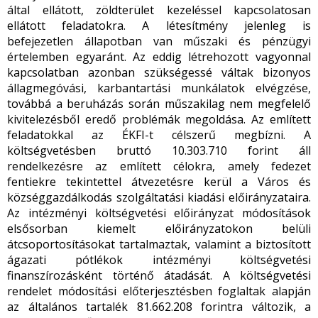
által ellátott, zöldterület kezeléssel kapcsolatosan
ellátott feladatokra. A létesítmény jelenleg is
befejezetlen állapotban van műszaki és pénzügyi
értelemben egyaránt. Az eddig létrehozott vagyonnal
kapcsolatban azonban szükségessé váltak bizonyos
állagmegóvási, karbantartási munkálatok elvégzése,
továbbá a beruházás során műszakilag nem megfelelő
kivitelezésből eredő problémák megoldása. Az említett
feladatokkal az ÉKFI-t célszerű megbízni. A
költségvetésben bruttó 10.303.710 forint áll
rendelkezésre az említett célokra, amely fedezet
fentiekre tekintettel átvezetésre kerül a Város és
községgazdálkodás szolgáltatási kiadási előirányzataira.
Az intézményi költségvetési előirányzat módosítások
elsősorban kiemelt előirányzatokon belüli
átcsoportosításokat tartalmaztak, valamint a biztosított
ágazati pótlékok intézményi költségvetési
finanszírozásként történő átadását. A költségvetési
rendelet módosítási előterjesztésben foglaltak alapján
az általános tartalék 81.662.208 forintra változik, a