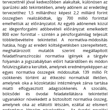
tervezettnél jóval kedvezőbben alakultak, különösen az
iparűzési adó tekintetében, amely adónem az eredetileg
tervezetthez 1,5 milliárdhoz képest 2,2 milliárd forint
összegben realizálódtak, így 700 millió forinttal
emelhettük az előirányzatot. Az egyéb adónemek közül
az idegenforgalmi adóbevételi előirányzat emelkedett
800 ezer forinttal – szintén a pénzforgalmilag teljesült
többletbevételre tekintettel. A normatíva-módosítás
hatása, hogy az eredeti költségvetésben szerepeltetett,
meghatározott mutatók szerint megállapított
feladatfinanszírozási normatíva igények a tárgyév
folyamán a jogszabályban előírt határidőben és módon
felülvizsgálatra kerültek, amelynek eredményeképpen az
egyes normatíva összegek módosultak. 139 millió Ft
csökkenés történt az étkezési normatívát illetően,
amelynek oka a közoktatási intézmények zárva tartása
miatti elfogyasztott adagcsökkenés. A szociális,
bölcsődei és óvodai feladatellátásra tekintettel
ugyanakkor növekedett a biztosított normatíva összeg,
amelynek oka az ellátotti létszám, ezáltal az elismert