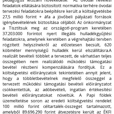
pedagógus létszám növekedése. Az óvodai nevelési
feladatok ellátására biztosított normatíva terhére óvodai
tervezési feladatokra beépítésre került a költségvetésbe
27,5 millió forint + áfa a jövőbeli pályázati források
igénybevételének biztosítása céljából. Az önkormányzat
a Tisztítsuk meg az országot!-program keretében
37.203.000 forintot nyert illegális hulladékgyűjtési
feladatokra, amelynek keretében a végrehajtási tervben
rögzített helyszínekről az előzetesen becsült, 620
köbméter mennyiségű hulladék kerül elszállításra.A
realizált bevételi többlet a tervezett, de várhatóan teljes
összegében nem realizálódó működési támogatási
bevétel részbeni kompenzálására fordítjuk. Ez a
költségvetési előirányzatok tekintetében annyit jelent,
hogy a többletbevételnek megfelelő összeggel a
tervezett működési támogatási bevételi előirányzatot
csökkentettük, az adóbevételi, ingatlan értékesítési
bevételi előirányzatokat növeltük. A Papi földek
üzemeltetése soron az eredeti költségvetési rendelet
100 millió forint céltartalék-összeget tartalmazott,
amelyből 89.696.290 forint átvezetésre került az ÉKFI