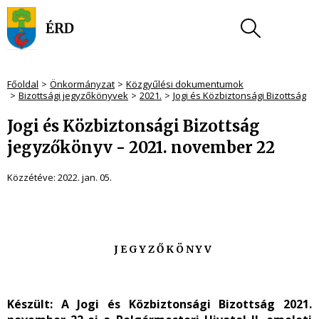
Főoldal
Önkormányzat
Közgyűlési dokumentumok
Bizottsági jegyzőkönyvek
2021.
Jogi és Közbiztonsági Bizottság
Jogi és Közbiztonsági Bizottság
jegyzőkönyv - 2021. november 22
Közzétéve:
2022. jan. 05.
J E G Y Z Ő K Ö N Y V
Készült:
A Jogi és Közbiztonsági Bizottság 2021.