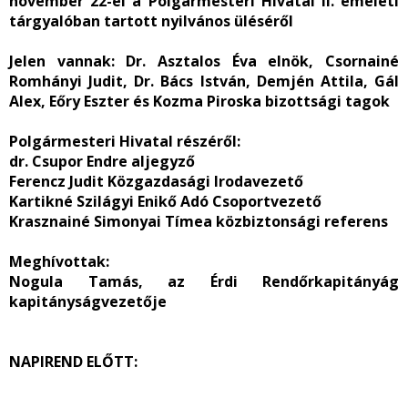
november 22-ei a Polgármesteri Hivatal II. emeleti
tárgyalóban tartott nyilvános üléséről
Jelen vannak
: Dr. Asztalos Éva elnök, Csornainé
Romhányi Judit, Dr. Bács István, Demjén Attila, Gál
Alex, Eőry Eszter és Kozma Piroska bizottsági tagok
Polgármesteri Hivatal részérő
l:
dr. Csupor Endre aljegyző
Ferencz Judit Közgazdasági Irodavezető
Kartikné Szilágyi Enikő Adó Csoportvezető
Krasznainé Simonyai Tímea közbiztonsági referens
Meghívottak:
Nogula Tamás, az Érdi Rendőrkapitányág
kapitányságvezetője
NAPIREND ELŐTT: