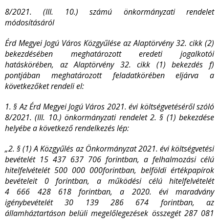
8/2021. (III. 10.) számú önkormányzati rendelet
módosításáról
Érd Megyei Jogú Város Közgyűlése az Alaptörvény 32. cikk (2)
bekezdésében meghatározott eredeti jogalkotói
hatáskörében, az Alaptörvény 32. cikk (1) bekezdés f)
pontjában meghatározott feladatkörében eljárva a
következőket rendeli el:
1. § Az Érd Megyei Jogú Város 2021. évi költségvetéséről szóló
8/2021. (III. 10.) önkormányzati rendelet 2. § (1) bekezdése
helyébe a következő rendelkezés lép:
„2. § (1) A Közgyűlés az Önkormányzat 2021. évi költségvetési
bevételét 15 437 637 706 forintban, a felhalmozási célú
hitelfelvételét 500 000 000
forintban
, belföldi értékpapírok
bevételeit 0
forintban
, a működési célú hitelfelvételét
4 666 428 618 forintban, a 2020. évi maradvány
igénybevételét 30 139 286 674
forintban
, az
államháztartáson belüli megelőlegezések összegét 287 081