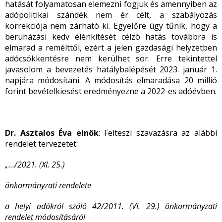
hatását folyamatosan elemezni fogjuk és amennyiben az
adópolitikai szándék nem ér célt, a szabályozás
korrekciója nem zárható ki. Egyelőre úgy tűnik, hogy a
beruházási kedv élénkítését célzó hatás továbbra is
elmarad a remélttől, ezért a jelen gazdasági helyzetben
adócsökkentésre nem kerülhet sor. Erre tekintettel
javasolom a bevezetés hatálybalépését 2023. január 1.
napjára módosítani. A módosítás elmaradása 20 millió
forint bevételkiesést eredményezne a 2022-es adóévben.
Dr. Asztalos Éva elnök
: Felteszi szavazásra az alábbi
rendelet tervezetet:
„…/2021. (XI. 25.)
önkormányzati rendelete
a helyi adókról szóló 42/2011. (VI. 29.) önkormányzati
rendelet
módosításáról