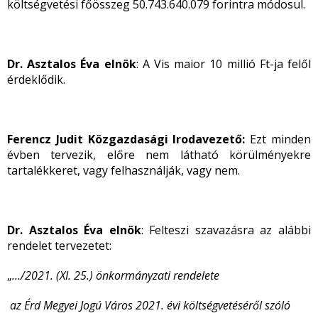
költségvetési főösszeg 50.743.640.079 forintra módosul.
Dr. Asztalos Éva elnök
: A Vis maior 10 millió Ft-ja felől
érdeklődik.
Ferencz Judit Közgazdasági Irodavezető:
Ezt minden
évben tervezik, előre nem látható körülményekre
tartalékkeret, vagy felhasználják, vagy nem.
Dr. Asztalos Éva elnök
: Felteszi szavazásra az alábbi
rendelet tervezetet:
„
…/2021. (XI. 25.) önkormányzati rendelete
az Érd Megyei Jogú Város 2021. évi költségvetéséről szóló