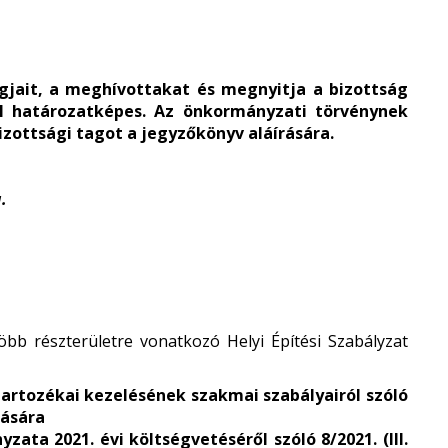
gjait, a meghívottakat és megnyitja a bizottság
el határozatképes. Az önkormányzati törvénynek
izottsági tagot a jegyzőkönyv aláírására.
.
öbb részterületre vonatkozó Helyi Építési Szabályzat
 tartozékai kezelésének szakmai szabályairól szóló
tására
ata 2021. évi költségvetéséről szóló 8/2021. (III.