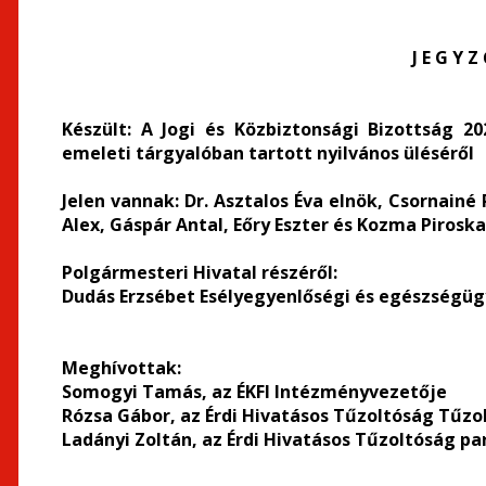
J E G Y Z
Készült:
A Jogi és Közbiztonsági Bizottság 202
emeleti tárgyalóban tartott nyilvános üléséről
Jelen vannak
: Dr. Asztalos Éva elnök, Csornainé
Alex, Gáspár Antal, Eőry Eszter és Kozma Pirosk
Polgármesteri Hivatal részéről
:
Dudás Erzsébet Esélyegyenlőségi és egészségüg
Meghívottak
:
Somogyi Tamás, az ÉKFI Intézményvezetője
Rózsa Gábor, az Érdi Hivatásos Tűzoltóság Tűz
Ladányi Zoltán, az Érdi Hivatásos Tűzoltóság p