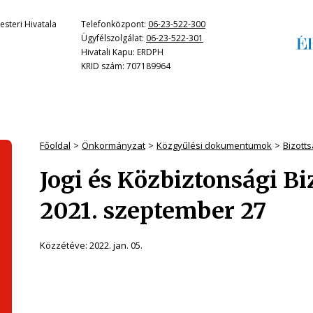
steri Hivatala
Telefonközpont:
06-23-522-300
Ügyfélszolgálat:
06-23-522-301
Hivatali Kapu: ERDPH
KRID szám: 707189964
Főoldal
Önkormányzat
Közgyűlési dokumentumok
Bizott
Jogi és Közbiztonsági B
2021. szeptember 27
Közzétéve:
2022. jan. 05.