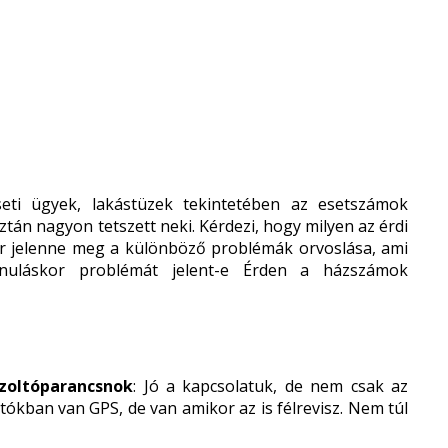
eti ügyek, lakástüzek tekintetében az esetszámok
n nagyon tetszett neki. Kérdezi, hogy milyen az érdi
zör jelenne meg a különböző problémák orvoslása, ami
nuláskor problémát jelent-e Érden a házszámok
űzoltóparancsnok
: Jó a kapcsolatuk, de nem csak az
utókban van GPS, de van amikor az is félrevisz. Nem túl