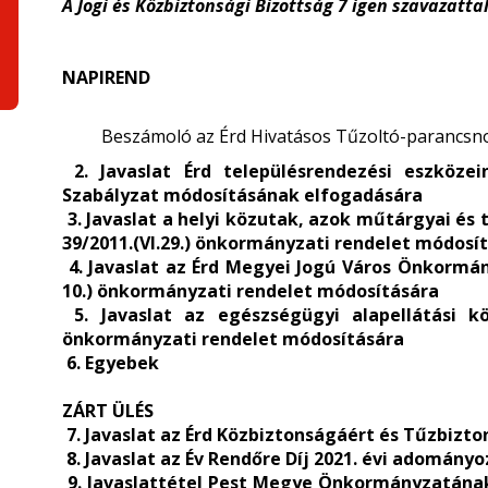
A Jogi és Közbiztonsági Bizottság 7 igen szavazatta
NAPIREND
Beszámoló az Érd Hivatásos Tűzoltó-parancsno
2. Javaslat Érd településrendezési eszközei
Szabályzat módosításának elfogadására
3. Javaslat a helyi közutak, azok műtárgyai és
39/2011.(VI.29.) önkormányzati rendelet módosí
4. Javaslat az Érd Megyei Jogú Város Önkormányz
10.) önkormányzati rendelet módosítására
5. Javaslat az egészségügyi alapellátási kör
önkormányzati rendelet módosítására
6. Egyebek
ZÁRT ÜLÉS
7. Javaslat az Érd Közbiztonságáért és Tűzbizt
8. Javaslat az Év Rendőre Díj 2021. évi adomány
9. Javaslattétel Pest Megye Önkormányzatának 