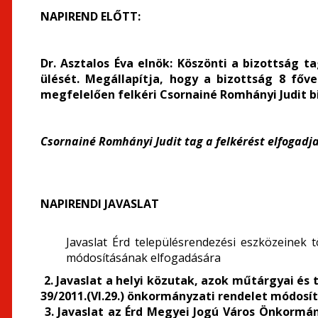
NAPIREND ELŐTT:
Dr. Asztalos Éva elnök:
Köszönti a bizottság ta
ülését. Megállapítja, hogy a bizottság 8 főv
megfelelően felkéri Csornainé Romhányi Judit b
Csornainé Romhányi Judit tag a felkérést elfogadja
NAPIRENDI JAVASLAT
Javaslat Érd településrendezési eszközeinek t
módosításának elfogadására
2. Javaslat a helyi közutak, azok műtárgyai és
39/2011.(VI.29.) önkormányzati rendelet módosí
3. Javaslat az Érd Megyei Jogú Város Önkormányz