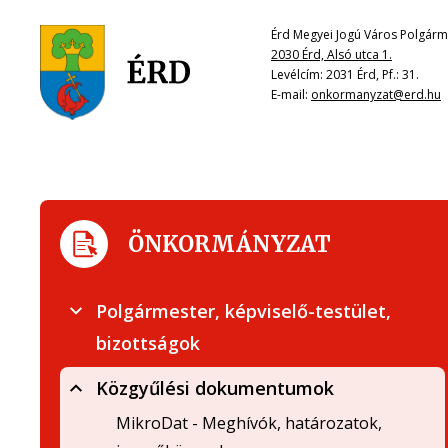
Érd Megyei Jogú Város Polgárme
2030 Érd, Alsó utca 1.
Levélcím: 2031 Érd, Pf.: 31.
E-mail:
onkormanyzat@erd.hu
ÖNKORMÁNYZAT
Polgármester, képviselő-testület,
bizottságok
Közgyűlési dokumentumok
MikroDat - Meghívók, határozatok,