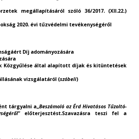
zetek megállapításáról szóló 36/2017. (XII.22.)
nokság 2020. évi tűzvédelmi tevékenységéről
onságáért Díj adományozására
ozására
Közgyűlése által alapított díjak és kitüntetések
lásának vizsgálatáról (
szóbeli
)
ént tárgyalni a„
Beszámoló az Érd Hivatásos Tűzoltó-
ségéről
” előterjesztést.Szavazásra teszi fel a