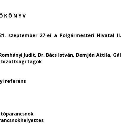
 Ő K Ö N Y V
1. szeptember 27-ei a Polgármesteri Hivatal II.
 Romhányi Judit, Dr. Bács István, Demjén Attila, Gál
a bizottsági tagok
yi referens
oltóparancsnok
arancsnokhelyettes