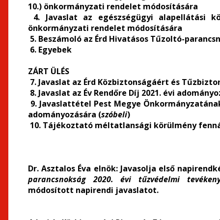
10.) önkormányzati rendelet módosítására
4. Javaslat az egészségügyi alapellátási kör
önkormányzati rendelet módosítására
5. Beszámoló az Érd Hivatásos Tűzoltó-parancs
6. Egyebek
ZÁRT ÜLÉS
7. Javaslat az Érd Közbiztonságáért és Tűzbizt
8. Javaslat az Év Rendőre Díj 2021. évi adomány
9. Javaslattétel Pest Megye Önkormányzatának 
adományozására (
szóbeli
)
10. Tájékoztató méltatlansági körülmény fennál
Dr. Asztalos Éva elnök
: Javasolja első napirendk
parancsnokság 2020. évi tűzvédelmi tevékeny
módosított napirendi javaslatot.