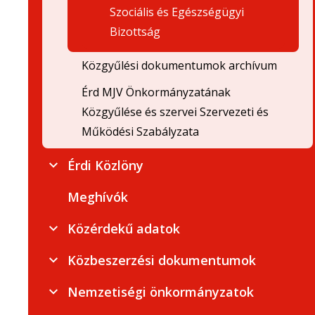
Szociális és Egészségügyi
Bizottság
Közgyűlési dokumentumok archívum
Érd MJV Önkormányzatának
Közgyűlése és szervei Szervezeti és
Működési Szabályzata
Érdi Közlöny
Meghívók
Közérdekű adatok
Közbeszerzési dokumentumok
Nemzetiségi önkormányzatok