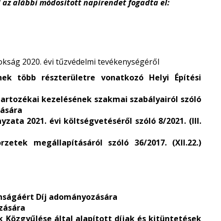
l az alábbi módosított napirendet fogadta el:
kság 2020. évi tűzvédelmi tevékenységéről
nek több részterületre vonatkozó Helyi Építési
 tartozékai kezelésének szakmai szabályairól szóló
tására
ata 2021. évi költségvetéséről szóló 8/2021. (III.
zetek megállapításáról szóló 36/2017. (XII.22.)
onságáért Díj adományozására
ozására
Közgyűlése által alapított díjak és kitüntetések