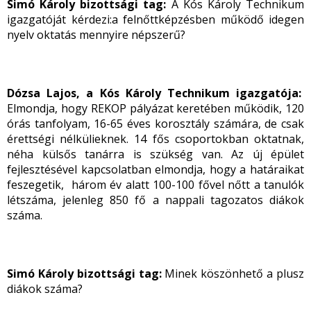
Simó Károly bizottsági tag:
A Kós Károly Technikum
igazgatóját kérdezi:a felnőttképzésben működő idegen
nyelv oktatás mennyire népszerű?
Dózsa Lajos, a Kós Károly Technikum igazgatója:
Elmondja, hogy REKOP pályázat keretében működik, 120
órás tanfolyam, 16-65 éves korosztály számára, de csak
érettségi nélkülieknek. 14 fős csoportokban oktatnak,
néha külsős tanárra is szükség van. Az új épület
fejlesztésével kapcsolatban elmondja, hogy a határaikat
feszegetik, három év alatt 100-100 fővel nőtt a tanulók
létszáma, jelenleg 850 fő a nappali tagozatos diákok
száma.
Simó Károly bizottsági tag:
Minek köszönhető a plusz
diákok száma?