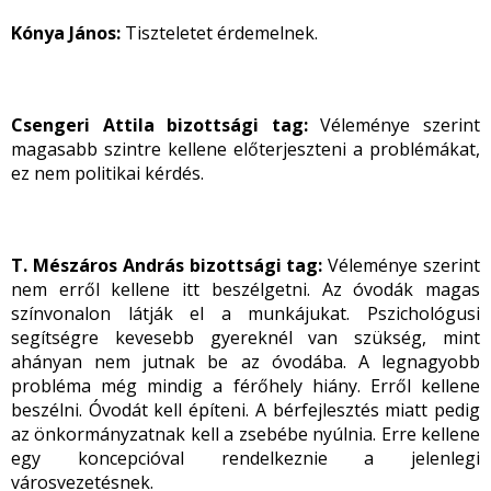
Kónya János:
Tiszteletet érdemelnek.
Csengeri Attila bizottsági tag:
Véleménye szerint
magasabb szintre kellene előterjeszteni a problémákat,
ez nem politikai kérdés.
T. Mészáros András bizottsági tag:
Véleménye szerint
nem erről kellene itt beszélgetni. Az óvodák magas
színvonalon látják el a munkájukat. Pszichológusi
segítségre kevesebb gyereknél van szükség, mint
ahányan nem jutnak be az óvodába. A legnagyobb
probléma még mindig a férőhely hiány. Erről kellene
beszélni. Óvodát kell építeni. A bérfejlesztés miatt pedig
az önkormányzatnak kell a zsebébe nyúlnia. Erre kellene
egy koncepcióval rendelkeznie a jelenlegi
városvezetésnek.