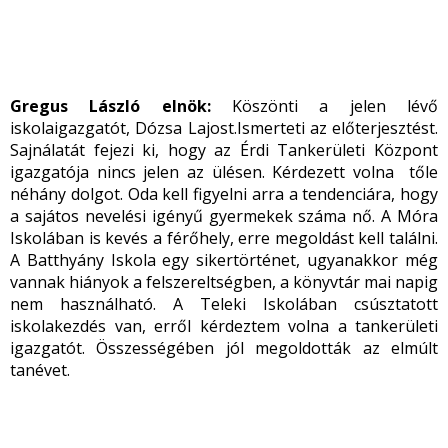
Gregus László elnök:
Köszönti a jelen lévő
iskolaigazgatót, Dózsa Lajost.Ismerteti az előterjesztést.
Sajnálatát fejezi ki, hogy az Érdi Tankerületi Központ
igazgatója nincs jelen az ülésen. Kérdezett volna tőle
néhány dolgot. Oda kell figyelni arra a tendenciára, hogy
a sajátos nevelési igényű gyermekek száma nő. A Móra
Iskolában is kevés a férőhely, erre megoldást kell találni.
A Batthyány Iskola egy sikertörténet, ugyanakkor még
vannak hiányok a felszereltségben, a könyvtár mai napig
nem használható. A Teleki Iskolában csúsztatott
iskolakezdés van, erről kérdeztem volna a tankerületi
igazgatót. Összességében jól megoldották az elmúlt
tanévet.