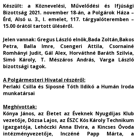
Készült:
a Köznevelési, Művelődési és Ifjúsági
Bizottság 2021. november 18-án, a Polgárok Háza –
Érd, Alsó u. 3., I. emelet, 117. tárgyalóteremben –
15.00 órától tartott üléséről.
Jelen vannak:
Gregus László elnök,Bada Zoltán,Bakos
Petra, Balla Imre, Csengeri Attila, Csornainé
Romhányi Judit, Gál Alex, Horváthné Baráth Szilvia,
Simó Károly, T. Mészáros András, Varga László
bizottsági tagok.
A Polgármesteri Hivatal részéről:
Perlaki Csilla és Siposné Tóth Ildikó a Humán Iroda
munkatársai
Meghívottak
:
Kónya János, az Életet az Éveknek Nyugdíjas Klub
vezetője, Dózsa Lajos, az ÉSZC Kós Károly Technikum
igazgatója, Lehóczki Anna Elvira, a Kincses Óvoda
intézményvezetője, Inczéné Papp Márta, a