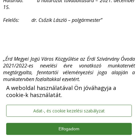
Határidő: a határozat továbbítására – 2021. december
15.
Felelős: dr. Csőzik László – polgármester”
„
Érd Megyei Jogú Város Közgyűlése az Érdi Szivárvány Óvoda
2021/2022-es nevelési évre vonatkozó munkatervét
megtárgyalta, fenntartói véleményezési joga alapján a
munkatervben foglaltakkal egyetért.
A weboldal használatával Ön jóváhagyja a
Határidő: a határozat továbbítására – 2021. december
cookie-k használatát.
15.
Adat-, és cookie kezelési szabályzat
Felelős: dr. Csőzik László polgármester”
Elfogadom