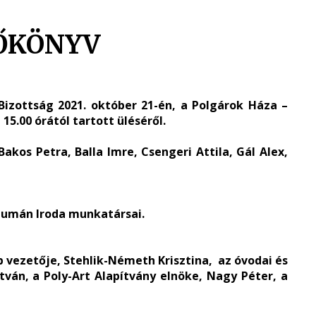
ŐKÖNYV
 Bizottság 2021. október 21-én, a Polgárok Háza –
 15.00 órától tartott üléséről.
akos Petra, Balla Imre, Csengeri Attila, Gál Alex,
 Humán Iroda munkatársai.
b vezetője, Stehlik-Németh Krisztina, az óvodai és
stván, a Poly-Art Alapítvány elnöke, Nagy Péter, a