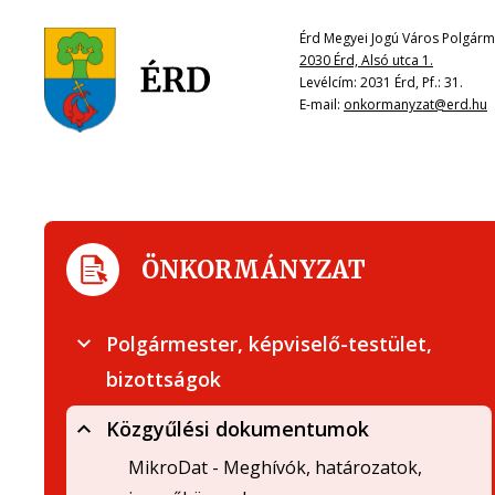
Érd Megyei Jogú Város Polgárme
2030 Érd, Alsó utca 1.
Levélcím: 2031 Érd, Pf.: 31.
E-mail:
onkormanyzat@erd.hu
ÖNKORMÁNYZAT
Polgármester, képviselő-testület,
bizottságok
Közgyűlési dokumentumok
MikroDat - Meghívók, határozatok,