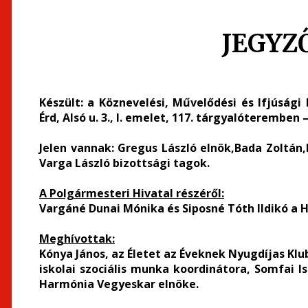
JEGYZ
Készült:
a Köznevelési, Művelődési és Ifjúsági
Érd, Alsó u. 3., I. emelet, 117. tárgyalóteremben –
Jelen vannak:
Gregus László elnök,Bada Zoltán,B
Varga László bizottsági tagok.
A Polgármesteri Hivatal részéről:
Vargáné Dunai Mónika és Siposné Tóth Ildikó a
Meghívottak:
Kónya János, az Életet az Éveknek Nyugdíjas Klu
iskolai szociális munka koordinátora, Somfai I
Harmónia Vegyeskar elnöke.