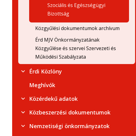
Szociális és Egészségügyi
Bizottság
Közgyűlési dokumentumok archívum
Érd MJV Önkormányzatának
Közgyűlése és szervei Szervezeti és
Működési Szabályzata
Érdi Közlöny
Meghívók
Közérdekű adatok
Közbeszerzési dokumentumok
Nemzetiségi önkormányzatok