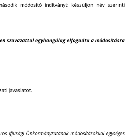
ásodik módosító indítványt: készüljön név szerinti
 igen szavazattal egyhangúlag elfogadta a módosításra
ati javaslatot.
áros Ifjúsági Önkormányzatának módosításokkal egységes