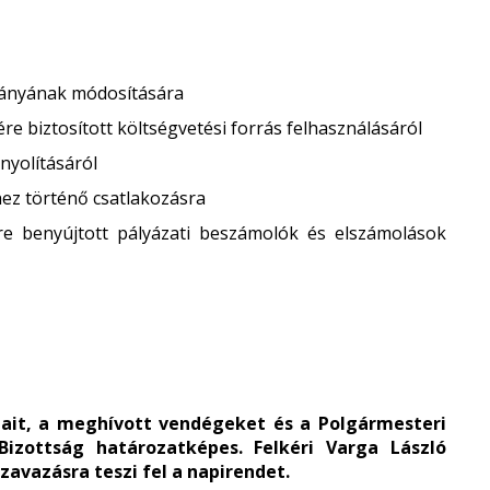
mányának módosítására
re biztosított költségvetési forrás felhasználásáról
nyolításáról
z történő csatlakozásra
etre benyújtott pályázati beszámolók és elszámolások
jait, a meghívott vendégeket és a Polgármesteri
Bizottság határozatképes. Felkéri Varga László
zavazásra teszi fel a napirendet.