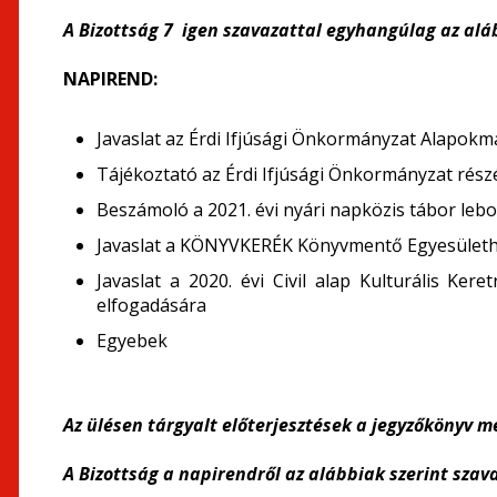
A Bizottság 7 igen szavazattal egyhangúlag az alá
NAPIREND:
Javaslat az Érdi Ifjúsági Önkormányzat Alapok
Tájékoztató az Érdi Ifjúsági Önkormányzat részé
Beszámoló a 2021. évi nyári napközis tábor lebo
Javaslat a KÖNYVKERÉK Könyvmentő Egyesülethe
Javaslat a 2020. évi Civil alap Kulturális Ker
elfogadására
Egyebek
Az ülésen tárgyalt előterjesztések a jegyzőkönyv me
A Bizottság a napirendről az alábbiak szerint szava