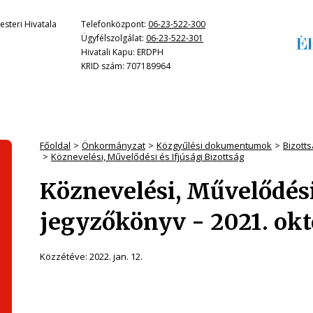
steri Hivatala
Telefonközpont:
06-23-522-300
Ügyfélszolgálat:
06-23-522-301
Hivatali Kapu: ERDPH
KRID szám: 707189964
Főoldal
Önkormányzat
Közgyűlési dokumentumok
Bizott
Köznevelési, Művelődési és Ifjúsági Bizottság
Köznevelési, Művelődési 
jegyzőkönyv - 2021. okt
Közzétéve:
2022. jan. 12.