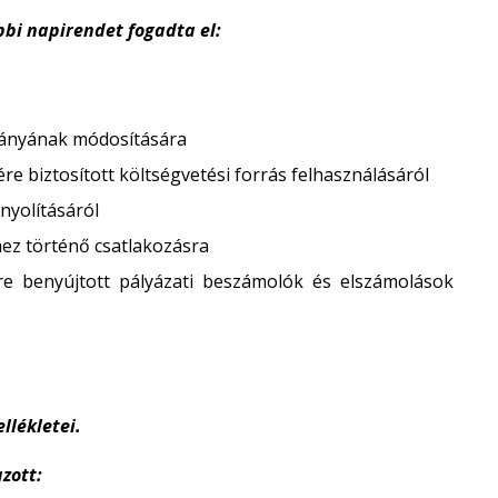
bbi napirendet fogadta el:
mányának módosítására
re biztosított költségvetési forrás felhasználásáról
nyolításáról
z történő csatlakozásra
etre benyújtott pályázati beszámolók és elszámolások
llékletei.
zott: