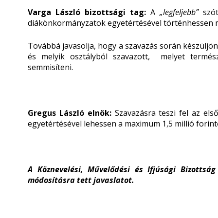
Varga László bizottsági tag:
A
„legfeljebb”
szó
diákönkormányzatok egyetértésével történhessen meg
Továbbá javasolja, hogy a szavazás során készüljön 
és melyik osztályból szavazott, melyet termés
semmisíteni.
Gregus László elnök:
Szavazásra teszi fel az els
egyetértésével lehessen a maximum 1,5 millió forint
A Köznevelési, Művelődési és Ifjúsági Bizottsá
módosításra tett javaslatot.