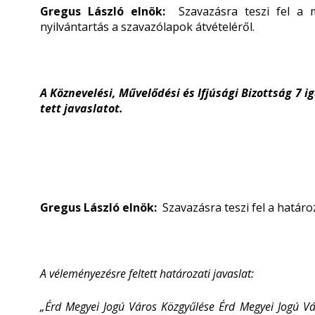
Gregus László elnök:
Szavazásra teszi fel a m
nyilvántartás a szavazólapok átvételéről.
A Köznevelési, Művelődési és Ifjúsági Bizottság 7
tett javaslatot.
Gregus László elnök:
Szavazásra teszi fel a határoz
A véleményezésre feltett határozati javaslat:
„
Érd Megyei Jogú Város Közgyűlése Érd Megyei Jogú V