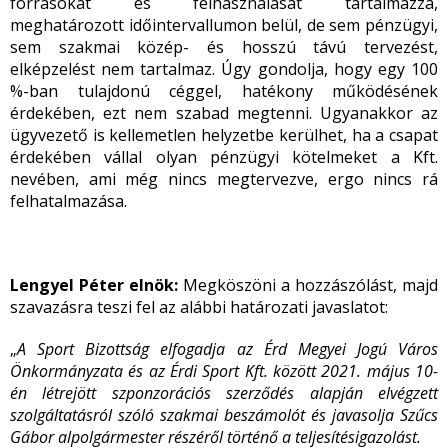
forrásokat és felhasználását tartalmazza,
meghatározott időintervallumon belül, de sem pénzügyi,
sem szakmai közép- és hosszú távú tervezést,
elképzelést nem tartalmaz. Úgy gondolja, hogy egy 100
%-ban tulajdonú céggel, hatékony működésének
érdekében, ezt nem szabad megtenni. Ugyanakkor az
ügyvezető is kellemetlen helyzetbe kerülhet, ha a csapat
érdekében vállal olyan pénzügyi kötelmeket a Kft.
nevében, ami még nincs megtervezve, ergo nincs rá
felhatalmazása.
Lengyel Péter elnök:
Megköszöni a hozzászólást, majd
szavazásra teszi fel az alábbi határozati javaslatot:
„
A Sport Bizottság elfogadja az Érd Megyei Jogú Város
Önkormányzata és az Érdi Sport Kft. között 2021. május 10-
én létrejött szponzorációs szerződés alapján elvégzett
szolgáltatásról szóló szakmai beszámolót és javasolja Szűcs
Gábor alpolgármester részéről történő a teljesítésigazolást.