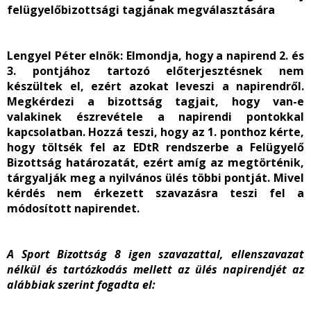
felügyelőbizottsági tagjának megválasztására
Lengyel Péter elnök:
Elmondja, hogy a napirend 2. és
3. pontjához tartozó előterjesztésnek nem
készültek el, ezért azokat leveszi a napirendről.
Megkérdezi a bizottság tagjait, hogy van-e
valakinek észrevétele a napirendi pontokkal
kapcsolatban. Hozzá teszi, hogy az 1. ponthoz kérte,
hogy töltsék fel az EDtR rendszerbe a Felügyelő
Bizottság határozatát, ezért amíg az megtörténik,
tárgyalják meg a nyilvános ülés többi pontját. Mivel
kérdés nem érkezett szavazásra teszi fel a
módosított napirendet.
A Sport Bizottság 8 igen szavazattal, ellenszavazat
nélkül és tartózkodás mellett az ülés napirendjét az
alábbiak szerint fogadta el: