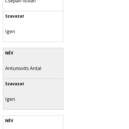
Csépán István
Igen
Antunovits Antal
Igen