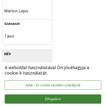
Márton Lajos
Távol
Macsotay Tibor
A weboldal használatával Ön jóváhagyja a
cookie-k használatát.
Adat-, és cookie kezelési szabályzat
Távol
Elfogadom