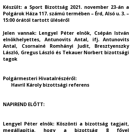
Készült:
a Sport Bizottság 2021. november 23-án a
Polgárok Háza 117. számú termében – Érd, Alsó u. 3. –
15:00 órától tartott üléséről
Jelen vannak:
Lengyel Péter elnök, Csépán István
elnökhelyettes, Antunovits Antal, ifj. Antunovits
Antal, Csornainé Romhányi Judit, Bresztyenszky
László, Gregus László és Tekauer Norbert bizottsági
tagok
Polgármesteri Hivatal
részéről
:
Havril Károly bizottsági referens
NAPIREND ELŐTT:
Lengyel Péter elnök:
Köszönti a bizottság tagjait,
megállapítja, hogy a bizottság 8 fővel