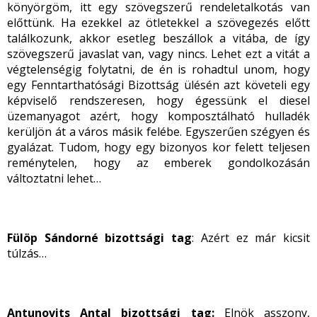
könyörgöm, itt egy szövegszerű rendeletalkotás van
előttünk. Ha ezekkel az ötletekkel a szövegezés előtt
találkozunk, akkor esetleg beszállok a vitába, de így
szövegszerű javaslat van, vagy nincs. Lehet ezt a vitát a
végtelenségig folytatni, de én is rohadtul unom, hogy
egy Fenntarthatósági Bizottság ülésén azt követeli egy
képviselő rendszeresen, hogy égessünk el diesel
üzemanyagot azért, hogy komposztálható hulladék
kerüljön át a város másik felébe. Egyszerűen szégyen és
gyalázat. Tudom, hogy egy bizonyos kor felett teljesen
reménytelen, hogy az emberek gondolkozásán
változtatni lehet…
Fülöp Sándorné bizottsági tag
: Azért ez már kicsit
túlzás…
Antunovits Antal bizottsági tag
:
Elnök asszony,