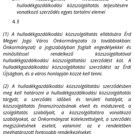
hulladékgazdálkodási közszolgáltatás teljesítésére
vonatkozó szerződés egyes tartalmi elemei
§
(1) A hulladékgazdálkodási közszolgáltatás ellátására Érd
Megyei Jogú Város Önkormányzata (a továbbiakban:
Önkormányzat) a jogszabályban foglalt engedélyekkel és
minősítéssel rendelkező közszolgáltatóval
hulladékgazdálkodási közszolgáltatási szerződést köt. A
hulladékgazdálkodási közszolgáltatási szerződést az Érdi
Újságban, és a város honlapján közzé kell tenni.
(2) A hulladékgazdálkodási közszolgáltatási szerződésben
meg kell határozni a hulladékgazdálkodási közszolgáltatás
tárgyát, a szerződés időbeli és területi hatályát, a
közszolgáltatás finanszírozásának elveit és módszereit, a
szolgáltatás szabályait, a közszolgáltatóra vonatkozó
szabályokat, az Önkormányzat kötelezettségeit, a szerződés
megszűnésének eseteit, valamint az e rendeletben
meghatározott fontosabb rendelkezéseket.