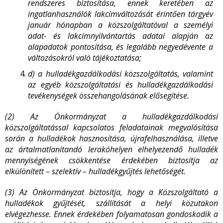
rendszeres biztosítása, ennek keretében az
ingatlanhasználók lakcímváltozását érintően tárgyév
január hónapban a közszolgáltatóval a személyi
adat- és lakcímnyilvántartás adatai alapján az
alapadatok pontosítása, és legalább negyedévente a
változásokról való tájékoztatása;
d)
a hulladékgazdálkodási közszolgáltatás, valamint
az egyéb közszolgáltatási és hulladékgazdálkodási
tevékenységek összehangolásának elősegítése.
(2) Az Önkormányzat a hulladékgazdálkodási
közszolgáltatással kapcsolatos feladatainak megvalósítása
során a hulladékok hasznosítása, újrafelhasználása, illetve
az ártalmatlanítandó lerakóhelyen elhelyezendő hulladék
mennyiségének csökkentése érdekében biztosítja az
elkülönített – szelektív – hulladékgyűjtés lehetőségét.
(3) Az Önkormányzat biztosítja, hogy a Közszolgáltató a
hulladékok gyűjtését, szállítását a helyi közutakon
elvégezhesse. Ennek érdekében folyamatosan gondoskodik a