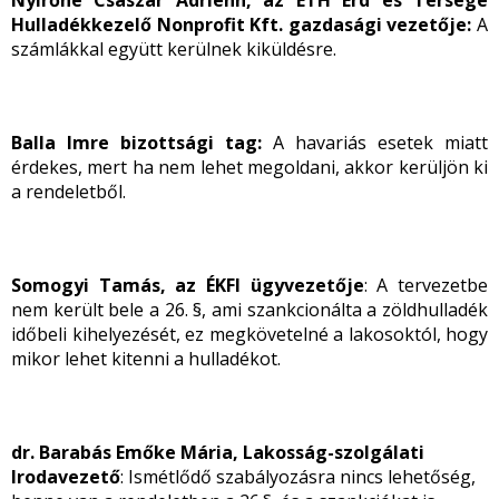
Nyírőné Császár Adrienn, az ÉTH
Érd és Térsége
Hulladékkezelő Nonprofit Kft.
gazdasági vezetője
:
A
számlákkal együtt kerülnek kiküldésre.
Balla Imre bizottsági tag:
A havariás esetek miatt
érdekes, mert ha nem lehet megoldani, akkor kerüljön ki
a rendeletből.
Somogyi Tamás, az ÉKFI ügyvezetője
: A tervezetbe
nem került bele a 26. §, ami szankcionálta a zöldhulladék
időbeli kihelyezését, ez megkövetelné a lakosoktól, hogy
mikor lehet kitenni a hulladékot.
dr. Barabás Emőke Mária, Lakosság-szolgálati
Irodavezető
: Ismétlődő szabályozásra nincs lehetőség,