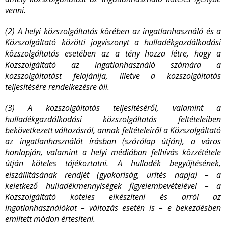
venni.
(2) A helyi közszolgáltatás körében az ingatlanhasználó és a
Közszolgáltató közötti jogviszonyt a hulladékgazdálkodási
közszolgáltatás esetében az a tény hozza létre, hogy a
Közszolgáltató az ingatlanhasználó számára a
közszolgáltatást felajánlja, illetve a közszolgáltatás
teljesítésére rendelkezésre áll.
(3) A közszolgáltatás teljesítéséről, valamint a
hulladékgazdálkodási közszolgáltatás feltételeiben
bekövetkezett változásról, annak feltételeiről a Közszolgáltató
az ingatlanhasználót írásban (szórólap útján), a város
honlapján, valamint a helyi médiában felhívás közzététele
útján köteles tájékoztatni. A hulladék begyűjtésének,
elszállításának rendjét (gyakoriság, ürítés napja) – a
keletkező hulladékmennyiségek figyelembevételével – a
Közszolgáltató köteles elkészíteni és arról az
ingatlanhasználókat – változás esetén is – e bekezdésben
említett módon értesíteni.