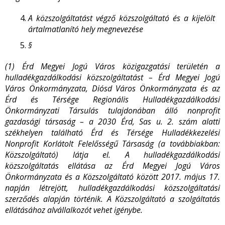
A közszolgáltatást végző közszolgáltató és a kijelölt
ártalmatlanító hely megnevezése
§
(1) Érd Megyei Jogú Város közigazgatási területén a
hulladékgazdálkodási közszolgáltatást – Érd Megyei Jogú
Város Önkormányzata, Diósd Város Önkormányzata és az
Érd és Térsége Regionális Hulladékgazdálkodási
Önkormányzati Társulás tulajdonában álló nonprofit
gazdasági társaság – a 2030 Érd, Sas u. 2. szám alatti
székhelyen található Érd és Térsége Hulladékkezelési
Nonprofit Korlátolt Felelősségű Társaság (a továbbiakban:
Közszolgáltató) látja el. A hulladékgazdálkodási
közszolgáltatás ellátása az Érd Megyei Jogú Város
Önkormányzata és a Közszolgáltató között 2017. május 17.
napján létrejött, hulladékgazdálkodási közszolgáltatási
szerződés alapján történik. A Közszolgáltató a szolgáltatás
ellátásához alvállalkozót vehet igénybe.