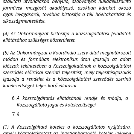
szállítási útvonalakba benyúló, szabványos hulladékszállító
járművek mozgását akadályozó, azokban károkat okozó
ágak levágásáról, továbbá biztosítja a téli hóeltakarítást és
síkosságmentesítést.
(4) Az Önkormányzat biztosítja a közszolgáltatási feladatok
ellátásához szükséges közterületet.
(5) Az Önkormányzat a Koordináló szerv által meghatározott
módon és formában elektronikus úton igazolja az adott
időszak tekintetében a Közszolgáltatónak a közszolgáltatási
szerződés előírásai szerinti teljesítést, mely teljesítésigazolás
igazolja a rendelet és a közszolgáltatási szerződés szerinti
kötelezettségek teljes körű ellátását.
A közszolgáltatás ellátásának rendje és módja, a
Közszolgáltató jogai és kötelezettségei
§
(1) A Közszolgáltató köteles a közszolgáltatás nyújtására,
amely közszolgáltatást az ingatlanhasználó köteles igénybe