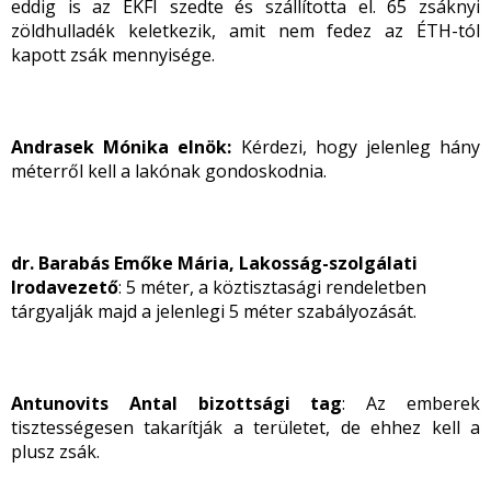
eddig is az ÉKFI szedte és szállította el. 65 zsáknyi
zöldhulladék keletkezik, amit nem fedez az ÉTH-tól
kapott zsák mennyisége.
Andrasek Mónika elnök:
Kérdezi, hogy jelenleg hány
méterről kell a lakónak gondoskodnia.
dr. Barabás Emőke Mária, Lakosság-szolgálati
Irodavezető
: 5 méter, a köztisztasági rendeletben
tárgyalják majd a jelenlegi 5 méter szabályozását.
Antunovits Antal bizottsági tag
: Az emberek
tisztességesen takarítják a területet, de ehhez kell a
plusz zsák.