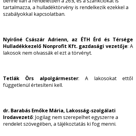
benne van a rendeletben a 26.§, és a szankciókat is
tartalmazza, a hulladéktörvény is rendelkezik ezekkel a
szabályokkal kapcsolatban.
Nyírőné Császár Adrienn, az ÉTH
Érd és Térsége
Hulladékkezelő Nonprofit Kft.
gazdasági vezetője
: A
lakosok nem olvassák el ezt a törvényt.
Tetlák Örs alpolgármester
: A lakosokat ettől
függetlenül értesíteni kell.
dr. Barabás Emőke Mária, Lakosság-szolgálati
Irodavezető
: Jogilag nem szerepelhet egyszerre a
rendelet szövegében, a tájékoztatás ki fog menni.