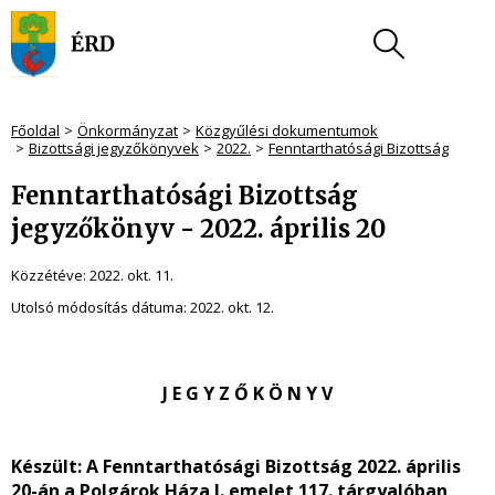
Főoldal
Önkormányzat
Közgyűlési dokumentumok
Bizottsági jegyzőkönyvek
2022.
Fenntarthatósági Bizottság
Fenntarthatósági Bizottság
jegyzőkönyv - 2022. április 20
Közzétéve:
2022. okt. 11.
Utolsó módosítás dátuma:
2022. okt. 12.
J E G Y Z Ő K Ö N Y V
Készült
: A Fenntarthatósági Bizottság 2022. április
20-án a Polgárok Háza I. emelet 117. tárgyalóban