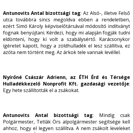
Antunovits Antal bizottsági tag
: Az Alsó-, illetve Felső
utca továbbra sincs megoldva ebben a rendeletben,
ezért Simó Károly képviselőtársával módosító indítványt
fognak benyújtani. Kérdezi, hogy mi alapján fogják tudni
eldönteni, hogy ki volt a szabálysértő. Karácsonykor
ígéretet kapott, hogy a zöldhulladék el lesz szállítva, ez
azóta nem történt meg. Az árkok tele vannak levéllel.
Nyírőné Császár Adrienn, az ÉTH
Érd és Térsége
Hulladékkezelő Nonprofit Kft.
gazdasági vezetője
:
Egy hete szállították el a zsákokat.
Antunovits Antal bizottsági tag
: Mindig csak
Polgármester, Tetlák Örs alpolgármester segítsége kell
ahhoz, hogy el legyen szállítva. A nem zsákolt leveleket