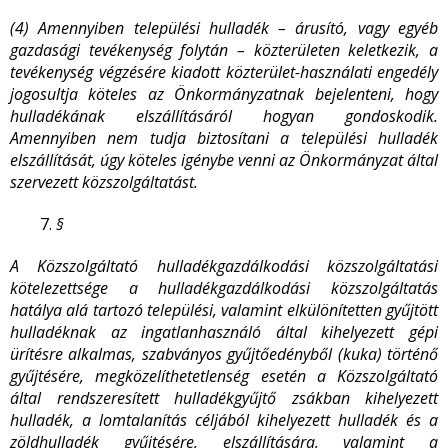
(4) Amennyiben települési hulladék – árusító, vagy egyéb
gazdasági tevékenység folytán – közterületen keletkezik, a
tevékenység végzésére kiadott közterület-használati engedély
jogosultja köteles az Önkormányzatnak bejelenteni, hogy
hulladékának elszállításáról hogyan gondoskodik.
Amennyiben nem tudja biztosítani a települési hulladék
elszállítását, úgy köteles igénybe venni az Önkormányzat által
szervezett közszolgáltatást.
§
A Közszolgáltató hulladékgazdálkodási közszolgáltatási
kötelezettsége a hulladékgazdálkodási közszolgáltatás
hatálya alá tartozó települési, valamint elkülönítetten gyűjtött
hulladéknak az ingatlanhasználó által kihelyezett gépi
ürítésre alkalmas, szabványos gyűjtőedényből (kuka) történő
gyűjtésére, megközelíthetetlenség esetén a Közszolgáltató
által rendszeresített hulladékgyűjtő zsákban kihelyezett
hulladék, a lomtalanítás céljából kihelyezett hulladék és a
zöldhulladék gyűjtésére, elszállítására, valamint a