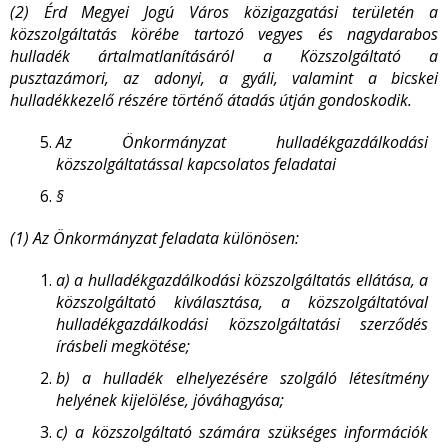
(2) Érd Megyei Jogú Város közigazgatási területén a
közszolgáltatás körébe tartozó vegyes és nagydarabos
hulladék ártalmatlanításáról a Közszolgáltató a
pusztazámori, az adonyi, a gyáli, valamint a bicskei
hulladékkezelő részére történő átadás útján gondoskodik.
Az Önkormányzat hulladékgazdálkodási
közszolgáltatással kapcsolatos feladatai
§
(1) Az Önkormányzat feladata különösen:
a)
a hulladékgazdálkodási közszolgáltatás ellátása, a
közszolgáltató kiválasztása, a közszolgáltatóval
hulladékgazdálkodási közszolgáltatási szerződés
írásbeli megkötése;
b)
a hulladék elhelyezésére szolgáló létesítmény
helyének kijelölése, jóváhagyása;
c)
a közszolgáltató számára szükséges információk