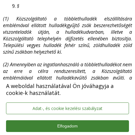
§
(1) Közszolgáltató a többlethulladék elszállítására
emblémával ellátott hulladékgyűjtő zsák beszerezhetőségét
viszonteladók útján, a hulladékudvarban, illetve a
Közszolgáltató telephelyén díjfizetés ellenében biztosítja.
Települési vegyes hulladék fehér színű, zöldhulladék zöld
színű zsákban helyezhető ki.
(2) Amennyiben az ingatlanhasználó a többlethulladékot nem
az erre a célra rendszeresített, a Közszolgáltató
emblémájával ellátott hulladékgyűjtő zsákban gyűjti, a
Közszolgáltató az így átadott vagy a gyűjtőedény mellé
A weboldal használatával Ön jóváhagyja a
kirakott többlethulladék elszállítását nem végzi el.
cookie-k használatát.
(3) A Közszolgáltató köteles az igénylővel kötött
Adat-, és cookie kezelési szabályzat
megállapodás alapján, külön díj ellenében a szabványos
gyűjtőedényt az ingatlanhasználó rendelkezésére bocsátani.
Elfogadom
(4) Az ingatlanhasználó kérelmére a Közszolgáltató köteles az