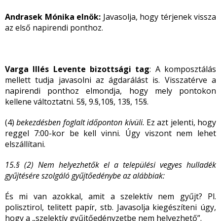
Andrasek Mónika elnök:
Javasolja, hogy térjenek vissza
az első napirendi ponthoz.
Varga Illés Levente bizottsági tag
: A komposztálás
mellett tudja javasolni az ágdarálást is. Visszatérve a
napirendi ponthoz elmondja, hogy mely pontokon
kellene változtatni. 5§, 9.§,10§, 13§, 15§.
(4)
bekezdésben foglalt időponton kívüli.
Ez azt jelenti, hogy
reggel 7:00-kor be kell vinni. Úgy viszont nem lehet
elszállítani.
15.§ (2)
Nem helyezhetők el a települési vegyes hulladék
gyűjtésére szolgáló gyűjtőedénybe az alábbiak:
És mi van azokkal, amit a szelektív nem gyűjt? Pl.
polisztirol, telitett papír, stb. Javasolja kiegészíteni úgy,
hogy a „szelektív gyűjtőedényzetbe nem helyezhető”.