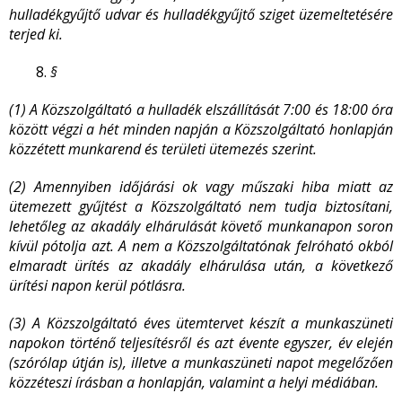
hulladékgyűjtő udvar és hulladékgyűjtő sziget üzemeltetésére
terjed ki.
§
(1) A Közszolgáltató a hulladék elszállítását 7:00 és 18:00 óra
között végzi a hét minden napján a Közszolgáltató honlapján
közzétett munkarend és területi ütemezés szerint.
(2) Amennyiben időjárási ok vagy műszaki hiba miatt az
ütemezett gyűjtést a Közszolgáltató nem tudja biztosítani,
lehetőleg az akadály elhárulását követő munkanapon soron
kívül pótolja azt. A nem a Közszolgáltatónak felróható okból
elmaradt ürítés az akadály elhárulása után, a következő
ürítési napon kerül pótlásra.
(3) A Közszolgáltató éves ütemtervet készít a munkaszüneti
napokon történő teljesítésről és azt évente egyszer, év elején
(szórólap útján is), illetve a munkaszüneti napot megelőzően
közzéteszi írásban a honlapján, valamint a helyi médiában.