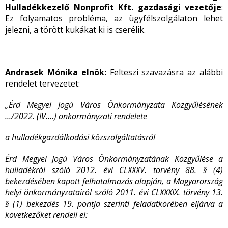
Hulladékkezelő Nonprofit Kft.
gazdasági vezetője
:
Ez folyamatos probléma, az ügyfélszolgálaton lehet
jelezni, a törött kukákat ki is cserélik.
Andrasek Mónika elnök:
Felteszi szavazásra az alábbi
rendelet tervezetet:
„
Érd Megyei Jogú Város Önkormányzata Közgyűlésének
.../2022. (IV….) önkormányzati rendelete
a hulladékgazdálkodási közszolgáltatásról
Érd Megyei Jogú Város Önkormányzatának Közgyűlése a
hulladékról szóló 2012. évi CLXXXV. törvény 88. § (4)
bekezdésében kapott felhatalmazás alapján, a Magyarország
helyi önkormányzatairól szóló 2011. évi CLXXXIX. törvény 13.
§ (1) bekezdés 19. pontja szerinti feladatkörében eljárva a
következőket rendeli el: