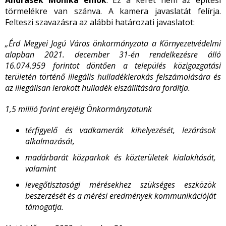
Andrasek Mónika elnök
: Ez a keret nem az építési
törmelékre van szánva. A kamera javaslatát felírja.
Felteszi szavazásra az alábbi határozati javaslatot:
„Érd Megyei Jogú Város önkormányzata a Környezetvédelmi
alapban 2021. december 31-én rendelkezésre álló
16.074.959 forintot döntően a település közigazgatási
területén történő illegális hulladéklerakás felszámolására és
az illegálisan lerakott hulladék elszállítására fordítja.
1,5 millió forint erejéig Önkormányzatunk
térfigyelő és vadkamerák kihelyezését, lezárások
alkalmazását,
madárbarát közparkok és közterületek kialakítását,
valamint
levegőtisztasági mérésekhez szükséges eszközök
beszerzését és a mérési eredmények kommunikációját
támogatja.