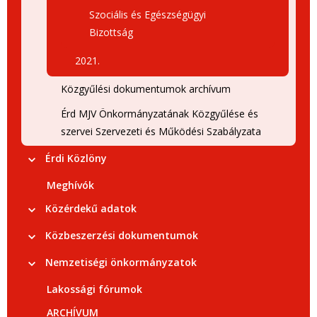
Szociális és Egészségügyi
Bizottság
2021.
Közgyűlési dokumentumok archívum
Érd MJV Önkormányzatának Közgyűlése és
szervei Szervezeti és Működési Szabályzata
Érdi Közlöny
Meghívók
Közérdekű adatok
Közbeszerzési dokumentumok
Nemzetiségi önkormányzatok
Lakossági fórumok
ARCHÍVUM