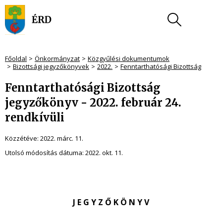
Főoldal
Önkormányzat
Közgyűlési dokumentumok
Bizottsági jegyzőkönyvek
2022.
Fenntarthatósági Bizottság
Fenntarthatósági Bizottság
jegyzőkönyv - 2022. február 24.
rendkívüli
Közzétéve:
2022. márc. 11.
Utolsó módosítás dátuma:
2022. okt. 11.
J E G Y Z Ő K Ö N Y V