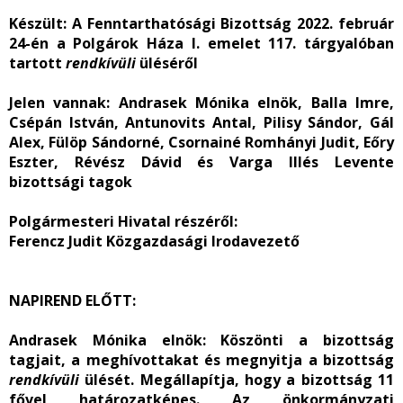
Készült
: A Fenntarthatósági Bizottság 2022. február
24-én a Polgárok Háza I. emelet 117. tárgyalóban
tartott
rendkívüli
üléséről
Jelen vannak
: Andrasek Mónika elnök, Balla Imre,
Csépán István, Antunovits Antal, Pilisy Sándor, Gál
Alex, Fülöp Sándorné, Csornainé Romhányi Judit, Eőry
Eszter, Révész Dávid és Varga Illés Levente
bizottsági tagok
Polgármesteri Hivatal részéről:
Ferencz Judit Közgazdasági Irodavezető
NAPIREND ELŐTT:
Andrasek Mónika elnök:
Köszönti a bizottság
tagjait, a meghívottakat és megnyitja a bizottság
rendkívüli
ülését. Megállapítja, hogy a bizottság 11
fővel határozatképes. Az önkormányzati