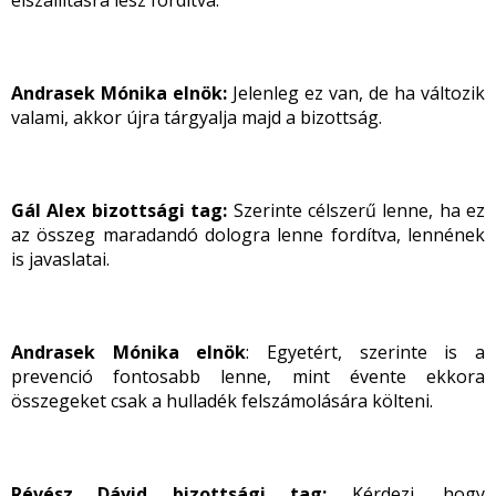
elszállításra lesz fordítva.
Andrasek Mónika elnök:
Jelenleg ez van, de ha változik
valami, akkor újra tárgyalja majd a bizottság.
Gál Alex bizottsági tag:
Szerinte célszerű lenne, ha ez
az összeg maradandó dologra lenne fordítva, lennének
is javaslatai.
Andrasek Mónika elnök
: Egyetért, szerinte is a
prevenció fontosabb lenne, mint évente ekkora
összegeket csak a hulladék felszámolására költeni.
Révész Dávid bizottsági tag:
Kérdezi, hogy