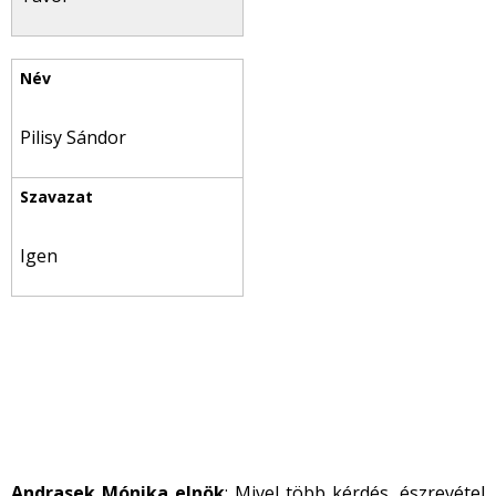
Pilisy Sándor
Igen
Andrasek Mónika elnök
: Mivel több kérdés, észrevétel