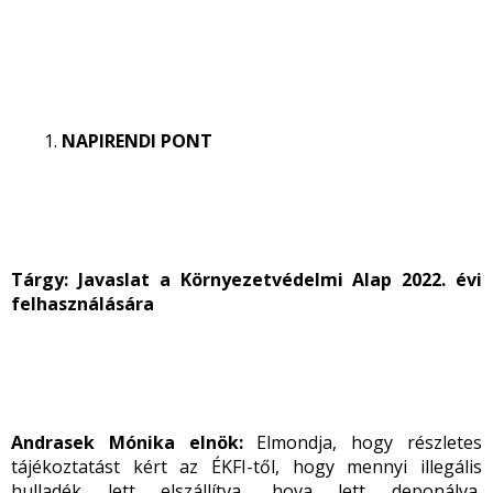
NAPIRENDI PONT
Tárgy:
Javaslat a Környezetvédelmi Alap 2022. évi
felhasználására
Andrasek Mónika elnök:
Elmondja, hogy részletes
tájékoztatást kért az ÉKFI-től, hogy mennyi illegális
hulladék lett elszállítva, hova lett deponálva,