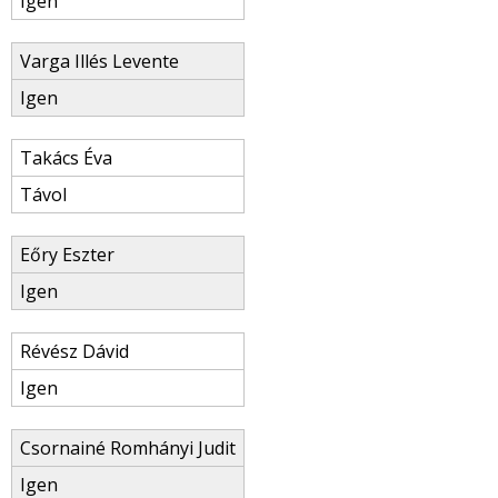
Igen
Varga Illés Levente
Igen
Takács Éva
Távol
Eőry Eszter
Igen
Révész Dávid
Igen
Csornainé Romhányi Judit
Igen