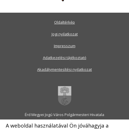
Oldaltérkép
Jogi nyilatkozat
Impresszum
Adatkezelési tájékoztató
Akadálymentesítési nyilatkozat
Érd Megyei Jogú Város Polgármesteri Hivatala
2030 Érd, Alsó utca 1.
A weboldal használatával Ön jóváhagyja a
Levélcím: 2031 Érd, Pf.: 31