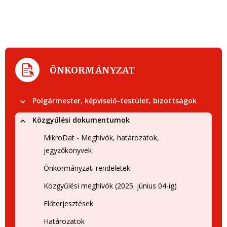
ÖNKORMÁNYZAT
Polgármester, képviselő-testület, bizottságok
Közgyűlési dokumentumok
MikroDat - Meghívók, határozatok,
jegyzőkönyvek
Önkormányzati rendeletek
Közgyűlési meghívók (2025. június 04-ig)
Előterjesztések
Határozatok