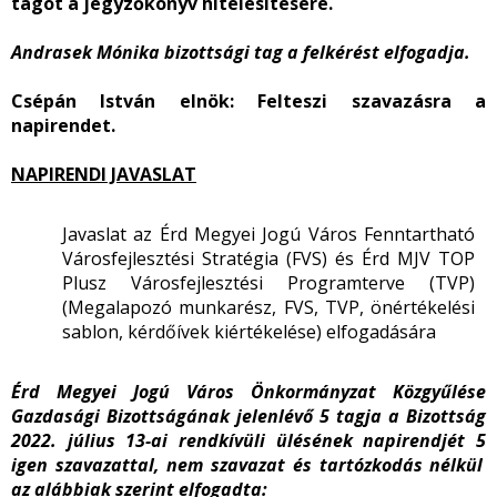
tagot a jegyzőkönyv hitelesítésére.
Andrasek Mónika bizottsági tag a felkérést elfogadja.
Csépán István elnök:
Felteszi szavazásra a
napirendet.
NAPIRENDI JAVASLAT
Javaslat az Érd Megyei Jogú Város Fenntartható
Városfejlesztési Stratégia (FVS) és Érd MJV TOP
Plusz Városfejlesztési Programterve (TVP)
(Megalapozó munkarész, FVS, TVP, önértékelési
sablon, kérdőívek kiértékelése) elfogadására
Érd Megyei Jogú Város Önkormányzat Közgyűlése
Gazdasági Bizottságának jelenlévő 5 tagja a Bizottság
2022. július 13-ai rendkívüli ülésének napirendjét 5
igen szavazattal, nem szavazat és tartózkodás nélkül
az alábbiak szerint elfogadta: