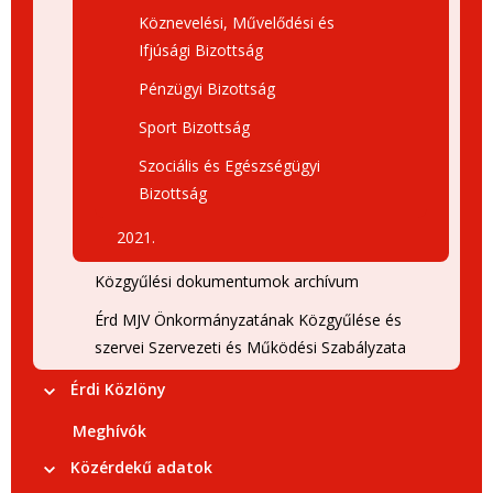
Köznevelési, Művelődési és
Ifjúsági Bizottság
Pénzügyi Bizottság
Sport Bizottság
Szociális és Egészségügyi
Bizottság
2021.
Közgyűlési dokumentumok archívum
Érd MJV Önkormányzatának Közgyűlése és
szervei Szervezeti és Működési Szabályzata
Érdi Közlöny
Meghívók
Közérdekű adatok