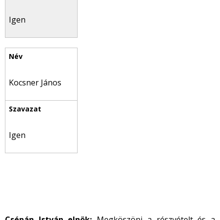
Igen
Kocsner János
Igen
Csépán István elnök:
Megköszöni a részvételt és a