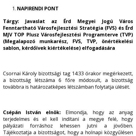
NAPIRENDI PONT
Tárgy: Javaslat az Érd Megyei Jogú Város
Fenntartható Városfejlesztési Stratégia (FVS) és Érd
MJV TOP Plusz Városfejlesztési Programterve (TVP)
(Megalapozó munkarész, FVS, TVP, önértékelési
sablon, kérdőívek kiértékelése) elfogadására
Csornai Károly bizottsági tag 14:33 órakor megérkezett,
a bizottság létszáma 6 főre módosult, a bizottság
továbbra is határozatképes létszámban folytatja ülését.
Csépán István elnök:
Elmondja, hogy az anyag
terjedelmes és el kell indítani a megye felé, hogy
pályázati forráshoz lehessen jutni a jövőben.
Tájékoztatja a bizottságot, hogy a holnapi közgyűlésen