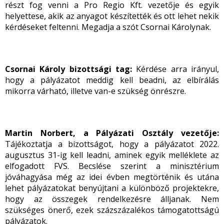
részt fog venni a Pro Regio Kft. vezetője és egyik
helyettese, akik az anyagot készítették és ott lehet nekik
kérdéseket feltenni. Megadja a szót Csornai Károlynak.
Csornai Károly bizottsági tag:
Kérdése arra irányul,
hogy a pályázatot meddig kell beadni, az elbírálás
mikorra várható, illetve van-e szükség önrészre.
Martin Norbert, a Pályázati Osztály vezetője:
Tájékoztatja a bizottságot, hogy a pályázatot 2022.
augusztus 31-ig kell leadni, aminek egyik melléklete az
elfogadott FVS. Becslése szerint a minisztérium
jóváhagyása még az idei évben megtörténik és utána
lehet pályázatokat benyújtani a különböző projektekre,
hogy az összegek rendelkezésre álljanak. Nem
szükséges önerő, ezek százszázalékos támogatottságú
pályázatok.