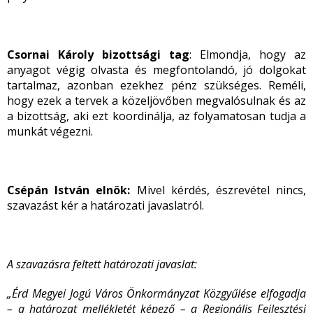
Csornai Károly bizottsági tag
: Elmondja, hogy az
anyagot végig olvasta és megfontolandó, jó dolgokat
tartalmaz, azonban ezekhez pénz szükséges. Reméli,
hogy ezek a tervek a közeljövőben megvalósulnak és az
a bizottság, aki ezt koordinálja, az folyamatosan tudja a
munkát végezni.
Csépán István elnök:
Mivel kérdés, észrevétel nincs,
szavazást kér a határozati javaslatról.
A szavazásra feltett határozati javaslat:
„Érd Megyei Jogú Város Önkormányzat Közgyűlése elfogadja
– a határozat mellékletét képező – a Regionális Fejlesztési