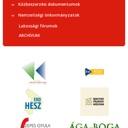
Közbeszerzési dokumentumok
Nemzetiségi önkormányzatok
Lakossági fórumok
ARCHÍVUM