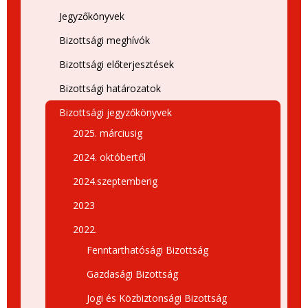
Jegyzőkönyvek
Bizottsági meghívók
Bizottsági előterjesztések
Bizottsági határozatok
Bizottsági jegyzőkönyvek
2025. márciusig
2024. októbertől
2024.szeptemberig
2023
2022.
Fenntarthatósági Bizottság
Gazdasági Bizottság
Jogi és Közbiztonsági Bizottság