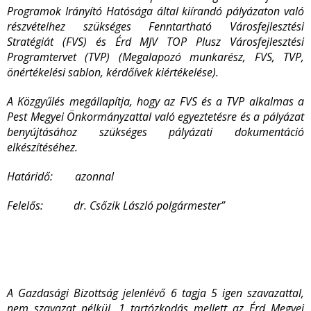
Programok Irányító Hatósága által kiírandó pályázaton való
részvételhez szükséges Fenntartható Városfejlesztési
Stratégiát (FVS) és Érd MJV TOP Plusz Városfejlesztési
Programtervet (TVP) (Megalapozó munkarész, FVS, TVP,
önértékelési sablon, kérdőívek kiértékelése).
A Közgyűlés megállapítja, hogy az FVS és a TVP alkalmas a
Pest Megyei Önkormányzattal való egyeztetésre és a pályázat
benyújtásához szükséges pályázati dokumentáció
elkészítéséhez.
Határidő: azonnal
Felelős: dr. Csőzik László polgármester”
A Gazdasági Bizottság jelenlévő 6 tagja
5
igen szavazattal,
nem szavazat nélkül, 1 tartózkodás mellett az Érd Megyei