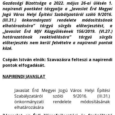
Gazdasági Bizottsága a 2022. május 26-ai ülésén 1.
napirendi pontként tárgyalja a „Javaslat Érd Megyei
Jogú Város Helyi Építési Szabályzatáról szóló 9/2016.
(III.31.) önkormányzati rendelete módosításának
elhatározására” tárgyú sürgős előterjesztést, a
„Javaslat Érd MJV Közgyűlésének 156/2019. (VI.27.)
határozatának reaktiválására” tárgyú sürgős
előterjesztés nem kerül felvételre a napirendi pontok
közé.
Csépán István elnök:
Szavazásra felteszi a napirendi
pontok elfogadását.
NAPIRENDI JAVASLAT
Javaslat Érd Megyei Jogú Város Helyi Építési
Szabályzatáról szóló 9/2016. (III.31.)
önkormányzati rendelete módosításának
elhatározására