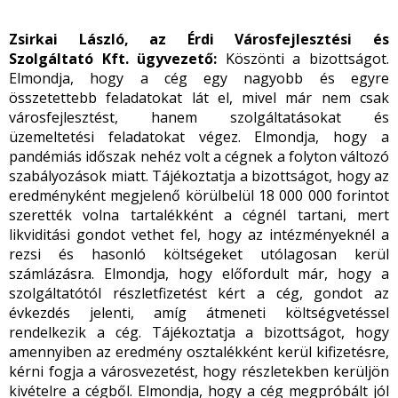
Zsirkai László, az Érdi Városfejlesztési és
Szolgáltató Kft. ügyvezető:
Köszönti a bizottságot.
Elmondja, hogy a cég egy nagyobb és egyre
összetettebb feladatokat lát el, mivel már nem csak
városfejlesztést, hanem szolgáltatásokat és
üzemeltetési feladatokat végez. Elmondja, hogy a
pandémiás időszak nehéz volt a cégnek a folyton változó
szabályozások miatt. Tájékoztatja a bizottságot, hogy az
eredményként megjelenő körülbelül 18 000 000 forintot
szerették volna tartalékként a cégnél tartani, mert
likviditási gondot vethet fel, hogy az intézményeknél a
rezsi és hasonló költségeket utólagosan kerül
számlázásra. Elmondja, hogy előfordult már, hogy a
szolgáltatótól részletfizetést kért a cég, gondot az
évkezdés jelenti, amíg átmeneti költségvetéssel
rendelkezik a cég. Tájékoztatja a bizottságot, hogy
amennyiben az eredmény osztalékként kerül kifizetésre,
kérni fogja a városvezetést, hogy részletekben kerüljön
kivételre a cégből. Elmondja, hogy a cég megpróbált jól