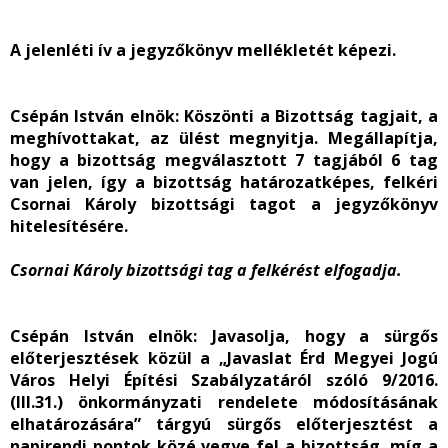
A jelenléti ív a jegyzőkönyv mellékletét képezi.
Csépán István elnök:
Köszönti a Bizottság tagjait, a
meghívottakat, az ülést megnyitja. Megállapítja,
hogy a bizottság megválasztott 7 tagjából 6 tag
van jelen, így a bizottság határozatképes, felkéri
Csornai Károly bizottsági tagot a jegyzőkönyv
hitelesítésére.
Csornai Károly bizottsági tag a felkérést elfogadja.
Csépán István elnök:
Javasolja, hogy a sürgős
előterjesztések közül a „Javaslat Érd Megyei Jogú
Város Helyi Építési Szabályzatáról szóló 9/2016.
(III.31.) önkormányzati rendelete módosításának
elhatározására” tárgyú sürgős előterjesztést a
napirendi pontok közé vegye fel a bizottság, míg a