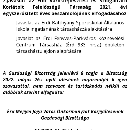
2.Javaslat az Érdi Városfejlesztési és Szolgáltató
Korlátolt Felelősségű Társaság 2021. évi
egyszerűsített éves beszámolójának elfogadásához
Javaslat az Érdi Batthyány Sportiskolai Általános
Iskola ingatlanának társasházzá alakítására
Javaslat az Érdi Fenyves-Parkváros Köznevelési
Centrum Társasház (Érd 933 hrsz.) épületén
társasháztulajdon alapítására
A Gazdasági Bizottság jelenlévő 6 tagja a Bizottság
2022. május 26-i nyílt ülésének napirendjét 6
igen
szavazattal, nem szavazat és tartózkodás nélkül az
alábbiak szerint elfogadta:
Érd Megyei Jogú Város Önkormányzat Közgyűlésének
Gazdasági Bizottsága