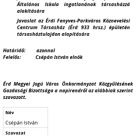
Általános Iskola ingatlanának társasházzá
alakítására
Javaslat az Érdi Fenyves-Parkváros Köznevelési
Centrum Társasház (Érd 933 hrsz.) épületén
társasháztulajdon alapítására
Határidő: azonnal
Felelős: Csépán István elnök
Érd Megyei Jogú Város Önkormányzat Közgyűlésének
Gazdasági Bizottsága a napirendről az alábbiak szerint
szavazott.
Csépán István