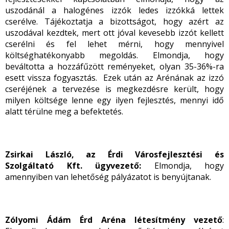
uszodánál a halogénes izzók ledes izzókká lettek
cserélve. Tájékoztatja a bizottságot, hogy azért az
uszodával kezdtek, mert ott jóval kevesebb izzót kellett
cserélni és fel lehet mérni, hogy mennyivel
költséghatékonyabb megoldás. Elmondja, hogy
beváltotta a hozzáfűzött reményeket, olyan 35-36%-ra
esett vissza fogyasztás. Ezek után az Arénának az izzó
cseréjének a tervezése is megkezdésre került, hogy
milyen költsége lenne egy ilyen fejlesztés, mennyi idő
alatt térülne meg a befektetés.
Zsirkai László, az Érdi Városfejlesztési és
Szolgáltató Kft. ügyvezető:
Elmondja, hogy
amennyiben van lehetőség pályázatot is benyújtanak.
Zólyomi Ádám Érd Aréna létesítmény vezető
: