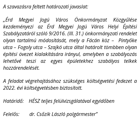
A szavazásra feltett határozati javaslat:
„Érd Megyei Jogú Város Önkormányzat Közgyűlése
kezdeményezi az Érd Megyei Jogú Város Helyi Építési
Szabályzatáról szóló 9/2016. (III. 31.) önkormányzati rendelet
olyan tartalmú módosítását, mely a Fácán köz – Pintyőke
utca – Fogoly utca – Szajkó utca által határolt tömbben olyan
építési övezet kialakítására irányul, amelyben a szabályozás
lehetővé teszi az egyes épületekhez szabályos telkek
hozzárendelését.
A feladat végrehajtásához szükséges költségvetési fedezet a
2022. évi költségvetésben biztosított.
Határidő: HÉSZ teljes felülvizsgálatával egyidőben
Felelős: dr. Csőzik László polgármester
”