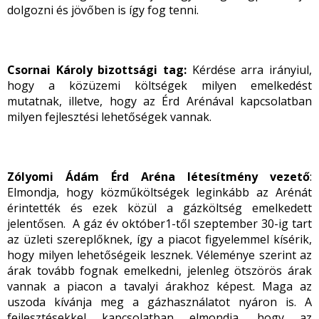
dolgozni és jövőben is így fog tenni.
Csornai Károly bizottsági tag:
Kérdése arra irányiul,
hogy a közüzemi költségek milyen emelkedést
mutatnak, illetve, hogy az Érd Arénával kapcsolatban
milyen fejlesztési lehetőségek vannak.
Zólyomi Ádám Érd Aréna létesítmény vezető
:
Elmondja, hogy közműköltségek leginkább az Arénát
érintették és ezek közül a gázköltség emelkedett
jelentősen. A gáz év október1-től szeptember 30-ig tart
az üzleti szereplőknek, így a piacot figyelemmel kísérik,
hogy milyen lehetőségeik lesznek. Véleménye szerint az
árak tovább fognak emelkedni, jelenleg ötszörös árak
vannak a piacon a tavalyi árakhoz képest. Maga az
uszoda kívánja meg a gázhasználatot nyáron is. A
fejlesztésekkel kapcsolatban elmondja, hogy az