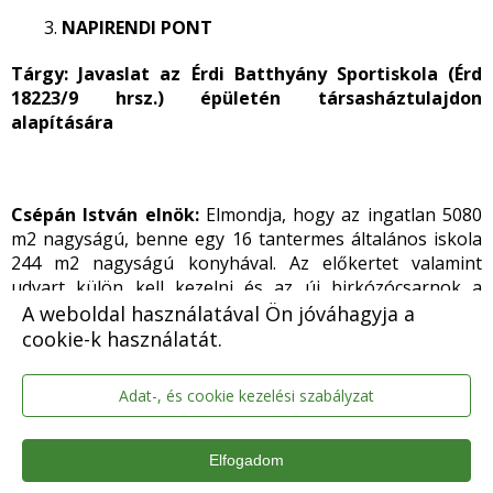
NAPIRENDI PONT
Tárgy: Javaslat az Érdi Batthyány Sportiskola (Érd
18223/9 hrsz.) épületén társasháztulajdon
alapítására
Csépán István elnök:
Elmondja, hogy az ingatlan 5080
m2 nagyságú, benne egy 16 tantermes általános iskola
244 m2 nagyságú konyhával. Az előkertet valamint
udvart külön kell kezelni és az új birkózócsarnok a
Spartacus kezelésébe kerülne. Az ingatlanon lévő
A weboldal használatával Ön jóváhagyja a
tételeket külön kellene kezelni a földhivatali
cookie-k használatát.
nyilvántartásban. Elmondja, hogy a Klebelsberg
Központtal egy három oldalú szerződés kerül
Adat-, és cookie kezelési szabályzat
megkötésre.
Elfogadom