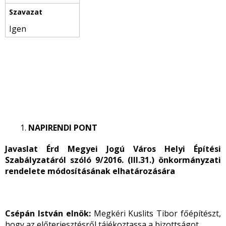
Igen
NAPIRENDI PONT
Javaslat Érd Megyei Jogú Város Helyi Építési
Szabályzatáról szóló 9/2016. (III.31.) önkormányzati
rendelete módosításának elhatározására
Csépán István elnök:
Megkéri Kuslits Tibor főépítészt,
hogy az előterjesztésről tájékoztassa a bizottságot.