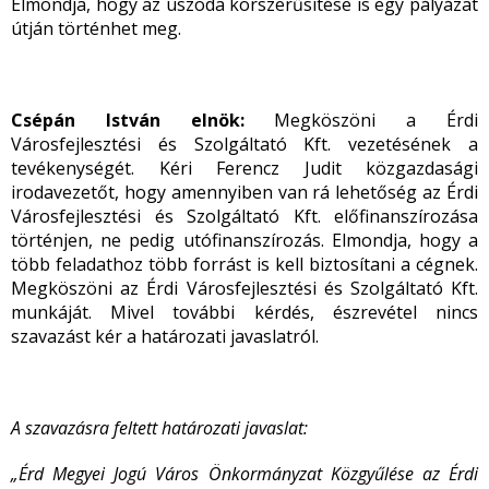
Elmondja, hogy az uszoda korszerűsítése is egy pályázat
útján történhet meg.
Csépán István elnök:
Megköszöni a Érdi
Városfejlesztési és Szolgáltató Kft. vezetésének a
tevékenységét. Kéri Ferencz Judit közgazdasági
irodavezetőt, hogy amennyiben van rá lehetőség az Érdi
Városfejlesztési és Szolgáltató Kft. előfinanszírozása
történjen, ne pedig utófinanszírozás. Elmondja, hogy a
több feladathoz több forrást is kell biztosítani a cégnek.
Megköszöni az Érdi Városfejlesztési és Szolgáltató Kft.
munkáját. Mivel további kérdés, észrevétel nincs
szavazást kér a határozati javaslatról.
A szavazásra feltett határozati javaslat:
„Érd Megyei Jogú Város Önkormányzat Közgyűlése az Érdi