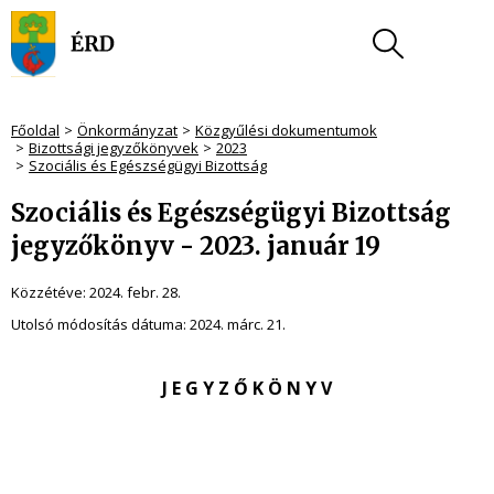
Főoldal
Önkormányzat
Közgyűlési dokumentumok
Bizottsági jegyzőkönyvek
2023
Szociális és Egészségügyi Bizottság
Szociális és Egészségügyi Bizottság
jegyzőkönyv - 2023. január 19
Közzétéve:
2024. febr. 28.
Utolsó módosítás dátuma:
2024. márc. 21.
J E G Y Z Ő K Ö N Y V