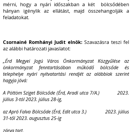
mérni, hogy a nyári időszakban a két bölcsődében
hányan igénylik az ellátást, majd összehangolják a
feladatokat.
Csornainé Romhányi Judit elnök:
Szavazásra teszi fel
az alábbi határozati javaslatot:
„Érd Megyei Jogú Város Önkormányzat Közgyűlése az
önkormányzat fenntartásában működő bölcsőde és
telephelye nyári nyitvatartási rendjét az alábbiak szerint
hagyja jóvá:
A Pöttöm Sziget Bölcsőde (Érd, Aradi utca 7/A.)
2023.
július 3-tól 2023. július 28-ig,
az Apró Falva Bölcsőde (Érd, Edit utca 3.) 2023. július
31-től 2023. augusztus 25-ig
zárva tart.