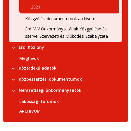
2021.
Közgyűlési dokumentumok archívum
Érd MJV Önkormányzatának Közgyűlése és
szervei Szervezeti és Működési Szabályzata
Érdi Közlöny
Meghívók
Közérdekű adatok
Közbeszerzési dokumentumok
Nemzetiségi önkormányzatok
Lakossági fórumok
ARCHÍVUM