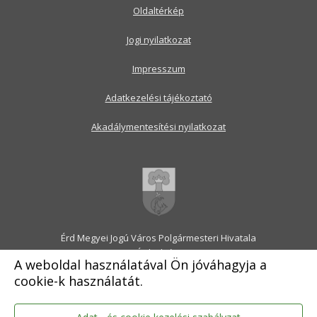
Oldaltérkép
Jogi nyilatkozat
Impresszum
Adatkezelési tájékoztató
Akadálymentesítési nyilatkozat
Érd Megyei Jogú Város Polgármesteri Hivatala
2030 Érd, Alsó utca 1.
A weboldal használatával Ön jóváhagyja a
Levélcím: 2031 Érd, Pf.: 31
cookie-k használatát.
E-mail:
onkormanyzat@erd.hu
Telefonközpont:
06-23-522-300
Ügyfélszolgálat:
06-23-522-301