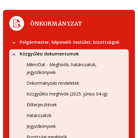
ÖNKORMÁNYZAT
Polgármester, képviselő-testület, bizottságok
Közgyűlési dokumentumok
MikroDat - Meghívók, határozatok,
jegyzőkönyvek
Önkormányzati rendeletek
Közgyűlési meghívók (2025. június 04-ig)
Előterjesztések
Határozatok
Jegyzőkönyvek
Bizottsági meghívók