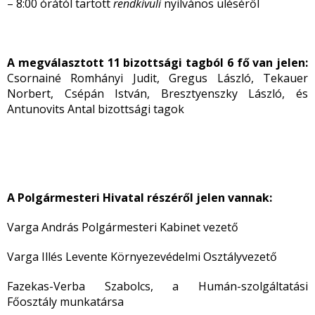
– 8:00 órától tartott
rendkívüli
nyilvános üléséről
A megválasztott 11 bizottsági tagból 6 fő van jelen:
Csornainé Romhányi Judit, Gregus László, Tekauer
Norbert, Csépán István, Bresztyenszky László, és
Antunovits Antal bizottsági tagok
A Polgármesteri Hivatal
részéről
jelen vannak:
Varga András Polgármesteri Kabinet vezető
Varga Illés Levente Környezevédelmi Osztályvezető
Fazekas-Verba Szabolcs, a Humán-szolgáltatási
Főosztály munkatársa