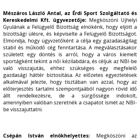
Mészáros László Antal, az Érdi Sport Szolgáltató és
Kereskedelmi Kft. ügyvezetője:
Megköszöni Ujhelyi
Gyulának a Felügyelő Bizottság elnökénk, hogy eljött a
bizottsági ülésre, és képviselte a Felügyelő Bizottságot.
Elmondja, hogy ügyvzetőként a célja egy gazadaságilag
stabil és működő cég fenntartása. A megválasztásakor
született egy döntés is arról, hogy a város kiemelt
sportágként tekint a női kézilabdára, és céljuk az NBI-be
való visszajutás, ehhez szükséges egy megfelelő
gazdasági háttér biztosítása. Az előzetes egyeztetések
alkalmával jelezte, hogy tisztában van azzal, hogy az
előterjesztés tartalmi szempontjaából nagyon rövid idő
állt rendelkezésre, de a sürgőssége indokolt,
amennyiben valóban szeretnék a csapatot ismét az NBI-
be visszajuttatni.
Csépán István elnökhelyettes:
Megköszöni az