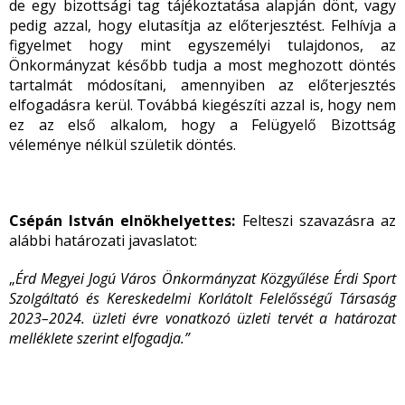
de egy bizottsági tag tájékoztatása alapján dönt, vagy
pedig azzal, hogy elutasítja az előterjesztést. Felhívja a
figyelmet hogy mint egyszemélyi tulajdonos, az
Önkormányzat később tudja a most meghozott döntés
tartalmát módosítani, amennyiben az előterjesztés
elfogadásra kerül. Továbbá kiegészíti azzal is, hogy nem
ez az első alkalom, hogy a Felügyelő Bizottság
véleménye nélkül születik döntés.
Csépán István elnökhelyettes:
Felteszi szavazásra az
alábbi határozati javaslatot:
„
Érd Megyei Jogú Város Önkormányzat Közgyűlése Érdi Sport
Szolgáltató és Kereskedelmi Korlátolt Felelősségű Társaság
2023–2024. üzleti évre vonatkozó üzleti tervét a határozat
melléklete szerint elfogadja.”