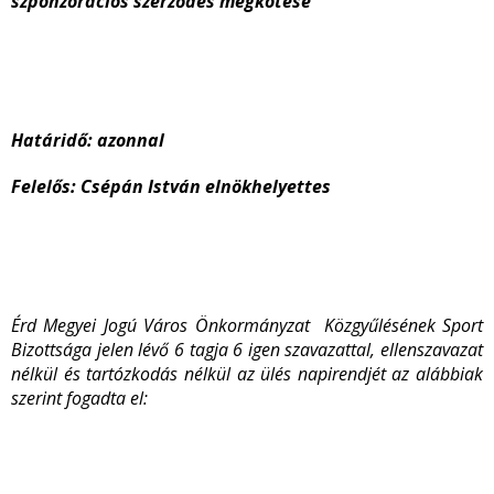
szponzorációs szerződés megkötése
Határidő: azonnal
Felelős: Csépán István elnökhelyettes
Érd Megyei Jogú Város Önkormányzat Közgyűlésének Sport
Bizottsága jelen lévő 6 tagja 6 igen szavazattal, ellenszavazat
nélkül és tartózkodás nélkül az ülés napirendjét az alábbiak
szerint fogadta el: