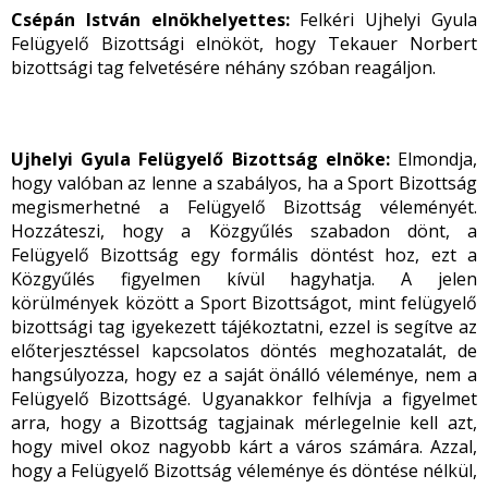
Csépán István elnökhelyettes:
Felkéri Ujhelyi Gyula
Felügyelő Bizottsági elnököt, hogy Tekauer Norbert
bizottsági tag felvetésére néhány szóban reagáljon.
Ujhelyi Gyula Felügyelő Bizottság elnöke:
Elmondja,
hogy valóban az lenne a szabályos, ha a Sport Bizottság
megismerhetné a Felügyelő Bizottság véleményét.
Hozzáteszi, hogy a Közgyűlés szabadon dönt, a
Felügyelő Bizottság egy formális döntést hoz, ezt a
Közgyűlés figyelmen kívül hagyhatja. A jelen
körülmények között a Sport Bizottságot, mint felügyelő
bizottsági tag igyekezett tájékoztatni, ezzel is segítve az
előterjesztéssel kapcsolatos döntés meghozatalát, de
hangsúlyozza, hogy ez a saját önálló véleménye, nem a
Felügyelő Bizottságé. Ugyanakkor felhívja a figyelmet
arra, hogy a Bizottság tagjainak mérlegelnie kell azt,
hogy mivel okoz nagyobb kárt a város számára. Azzal,
hogy a Felügyelő Bizottság véleménye és döntése nélkül,