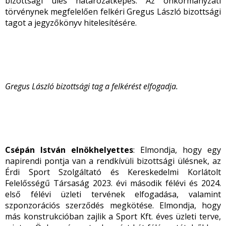
bizottsági ülés határozatképes. Az önkormányzati
törvénynek megfelelően felkéri Gregus László bizottsági
tagot a jegyzőkönyv hitelesítésére.
Gregus László bizottsági tag a felkérést elfogadja.
Csépán István elnökhelyettes
: Elmondja, hogy egy
napirendi pontja van a rendkívüli bizottsági ülésnek, az
Érdi Sport Szolgáltató és Kereskedelmi Korlátolt
Felelősségű Társaság 2023. évi második félévi és 2024.
első félévi üzleti tervének elfogadása, valamint
szponzorációs szerződés megkötése. Elmondja, hogy
más konstrukcióban zajlik a Sport Kft. éves üzleti terve,