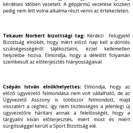
kérdéses időben vezetett. A gépjármű vezetése közben
pedig nem lett volna alkalma részt venni az értekezleten.
Tekauer Norbert bizottsági tag:
Kérdezi Felügyelő
Bizottság elnökét, hogy miért előző nap kell a döntés
szükségességéről tájékoztatni, ezzel kellemetlen
helyzetbe hozva. Elmondja, hogy a délelőtt folyamán
szembesült az előterjesztés hiányosságaival.
Csépán István elnökhelyettes:
Elmondja, hogy az
előző ügyvezető felmondása nem volt vállalható, de az
Ügyvezető Asszony is többször felmondott, majd
visszatért a céghez, így nem tisztességes a jelenlegi új
ügyvezetőre hárítani annak a felelősségét, hogy a
tárgyalni kíván előterjesztés, miért most és miért
sürgősséggel került a Sport Bizottság elé.