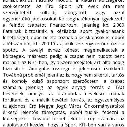
korábbiakhoz hasonló módon, a kiadási költségeket
csökkentette. Az Érdi Sport Kft. évek óta nem
szerződtetett külföldi, válogatott, vagy azzal
egyenértékű játékosokat. Kölcséghatékonyan igyekezett
a felnőtt csapatot finanszírozni. Jelenleg kb. 2.000
fiatalnak biztosítják a kézilabda sport gyakorlásánk
lehetőségét, ebbe beletartoznak a kisiskolások is, ebből
a létszámból, kb. 200 fő az, akik versenyszerűen űzik a
spotot. A tavalyi évhez képest megemelkedtek a
költségek, másrészt pedig a csapat nem tudott bent
maradni az NB1-ben, így a Szerencsejáték Zrt. által addig
biztosított támogatás összege is jelentősen csökkent.
Továbbá problémát jelent az is, hogy nem sikerült tartós
és komoly külső szponzort szerződtetni a csapat
számára. Jelenleg az egyik anyagi forrás a TAO
bevételek, amelyet az utánpótlás nevelésre tudnak
fordítani, és a másik bevételi forrás, az egyszemélyes
tulajdonos, Érd Megyei Jogú Város Önkormányzatától
érkező jelentős támogatás, ebből tudják fedezni a
költségeket. További terhet jelent a cég számára az
alapításától kezdve, hogy a Sport Kft.-ben van a város