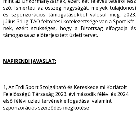
mint az Önkormányzatnak, ezért két féléves tételről lesz
szó. Ismerteti az összeg nagyságát, melyek tulajdonosi
és szponzorációs támogatásokból valósul meg. 2023.
július 31-ig TAO feltöltési kötelezettsége van a Sport Kft-
nek, ezért szükséges, hogy a Bizottság elfogadja és
támogassa az előterjesztett üzleti tervet.
NAPIRENDI JAVASLAT:
1, Az Érdi Sport Szolgáltató és Kereskedelmi Korlátolt
Felelősségű Társaság 2023. évi második félévi és 2024.
első félévi üzleti tervének elfogadása, valamint
szponzorációs szerződés megkötése