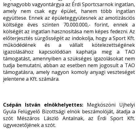
legnagyobb vagyontárgya az Érdi Sportcsarnok ingatlan,
amely nem csak egy épület, hanem több ingatlan
együttese. Ennek az épületeggyütesnek az amotizásciós
költsége éves szinten 70.000.000,- forint, ennek a
kölségét az ingatlan hasznosítása nem képes fedezni. Az
előterjesztés sürgősségét az indokolja, hogy a Sport Kft.
működédének és a vállalt kötelezettségének
igazolásához kapcsolódóan kaphatja meg a TAO
támogatást, amennyiben a szükséges igazolásokat nem
tudja bemutatni, abban az esetben nem jogosult a TAO
támogatásra, amely nagyon komoly anyagi veszteséget
jelentene a Kft. számára.
Csépán István elnökhelyettes:
Megköszöni Ujhelyi
Gyula Felügyelő Bizottsági elnök beszámolóját, átadja a
szót Mészáros László Antalnak, az Érdi Sport Kft.
ügyvezetőjének a szót.