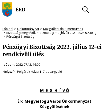
Főoldal
Önkormányzat
Közgyűlési dokumentumok
Bizottsági meghívók
Bizottsági meghívók 2021-2024.09.30-ig
Pénzügyi Bizottság
Pénzügyi Bizottság 2022. július 12-ei
rendkívüli ülés
Időpont:
2022.07.12. 16:00
Helyszín:
Polgárok Háza 117-es tárgyaló
M E G H Í V Ó
Érd Megyei Jogú Város Önkormányzat
Közgyűlésének