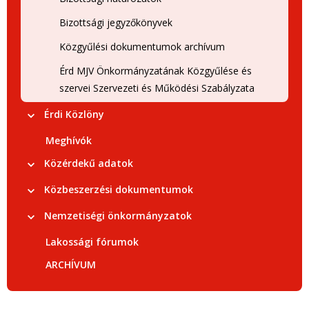
Bizottsági jegyzőkönyvek
Közgyűlési dokumentumok archívum
Érd MJV Önkormányzatának Közgyűlése és
szervei Szervezeti és Működési Szabályzata
Érdi Közlöny
Meghívók
Közérdekű adatok
Közbeszerzési dokumentumok
Nemzetiségi önkormányzatok
Lakossági fórumok
ARCHÍVUM