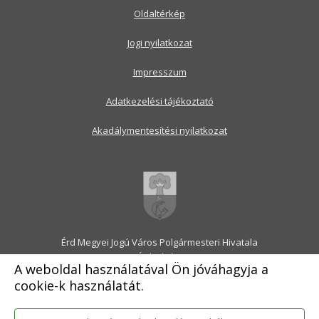
Oldaltérkép
Jogi nyilatkozat
Impresszum
Adatkezelési tájékoztató
Akadálymentesítési nyilatkozat
Érd Megyei Jogú Város Polgármesteri Hivatala
2030 Érd, Alsó utca 1.
A weboldal használatával Ön jóváhagyja a
Levélcím: 2031 Érd, Pf.: 31
cookie-k használatát.
E-mail:
onkormanyzat@erd.hu
Telefonközpont:
06-23-522-300