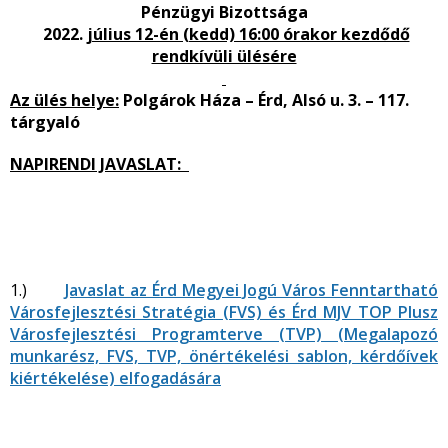
Pénzügyi Bizottsága
2022.
július 12-én (kedd) 16:00 órakor kezdődő
rendkívüli ülésére
Az ülés helye:
Polgárok Háza – Érd, Alsó u. 3. – 117.
tárgyaló
NAPIRENDI JAVASLAT:
1.)
Javaslat az Érd Megyei Jogú Város Fenntartható
Városfejlesztési Stratégia (FVS) és Érd MJV TOP Plusz
Városfejlesztési Programterve (TVP) (Megalapozó
munkarész, FVS, TVP, önértékelési sablon, kérdőívek
kiértékelése) elfogadására