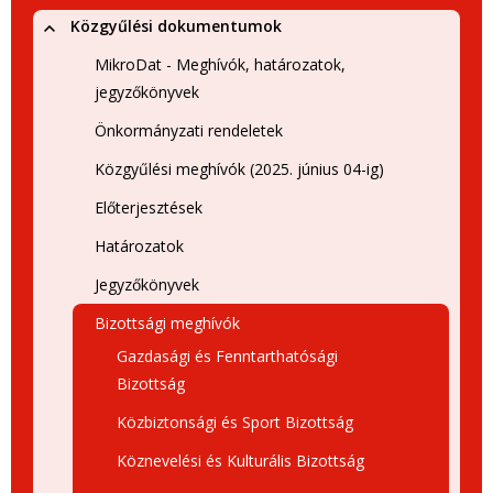
Közgyűlési dokumentumok
MikroDat - Meghívók, határozatok,
jegyzőkönyvek
Önkormányzati rendeletek
Közgyűlési meghívók (2025. június 04-ig)
Előterjesztések
Határozatok
Jegyzőkönyvek
Bizottsági meghívók
Gazdasági és Fenntarthatósági
Bizottság
Közbiztonsági és Sport Bizottság
Köznevelési és Kulturális Bizottság