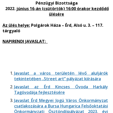
Pénzügyi Bizottsága
2022.
június 16-án (csütörtök) 16:00 órakor kezdődő
ülésére
Az ülés helye:
Polgárok Háza – Érd, Alsó u. 3. – 117.
tárgyaló
NAPIRENDI JAVASLAT:
Javaslat a város területén lévő aluljárók
tekintetében „Street art” pályázat kiírására
Javaslat az Érd Kincses Óvoda Harkály
Tagóvodája fejlesztésére
Javaslat Érd Megyei Jogú Város Önkormányzat
csatlakozására a Bursa Hungarica Felsőoktatási
Önkormányzati Ösztöndíjpályázat 2023. évi