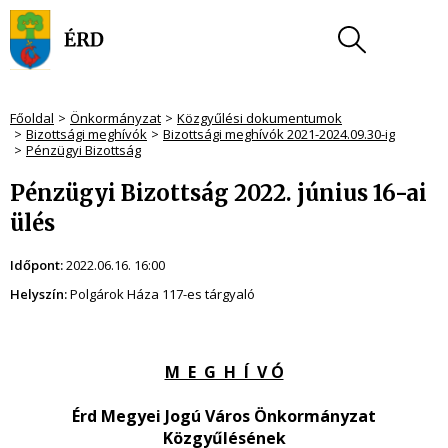
Főoldal
Önkormányzat
Közgyűlési dokumentumok
Bizottsági meghívók
Bizottsági meghívók 2021-2024.09.30-ig
Pénzügyi Bizottság
Pénzügyi Bizottság 2022. június 16-ai
ülés
Időpont:
2022.06.16. 16:00
Helyszín:
Polgárok Háza 117-es tárgyaló
M E G H Í V Ó
Érd Megyei Jogú Város Önkormányzat
Közgyűlésének