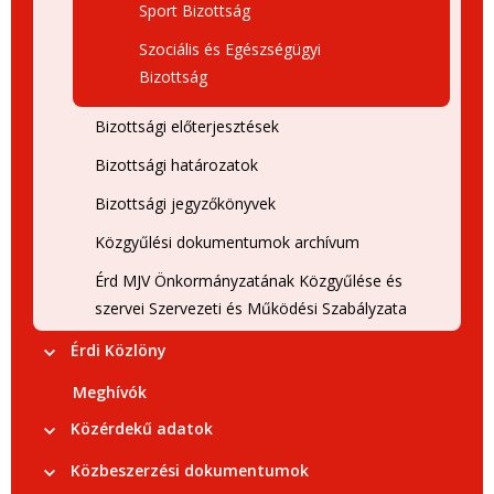
Sport Bizottság
Szociális és Egészségügyi
Bizottság
Bizottsági előterjesztések
Bizottsági határozatok
Bizottsági jegyzőkönyvek
Közgyűlési dokumentumok archívum
Érd MJV Önkormányzatának Közgyűlése és
szervei Szervezeti és Működési Szabályzata
Érdi Közlöny
Meghívók
Közérdekű adatok
Közbeszerzési dokumentumok