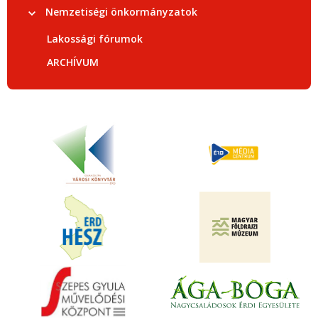
Nemzetiségi önkormányzatok
Lakossági fórumok
ARCHÍVUM