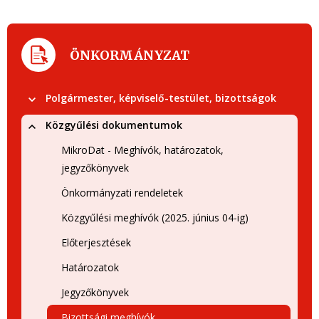
ÖNKORMÁNYZAT
Polgármester, képviselő-testület, bizottságok
Közgyűlési dokumentumok
MikroDat - Meghívók, határozatok,
jegyzőkönyvek
Önkormányzati rendeletek
Közgyűlési meghívók (2025. június 04-ig)
Előterjesztések
Határozatok
Jegyzőkönyvek
Bizottsági meghívók