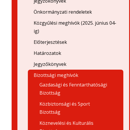
jegyzőkönyvek
Önkormányzati rendeletek
Közgyűlési meghívók (2025. június 04-
ig)
Előterjesztések
Határozatok
Jegyzőkönyvek
Bizottsági meghívók
Gazdasági és Fenntarthatósági
Bizottság
Közbiztonsági és Sport
Bizottság
Köznevelési és Kulturális