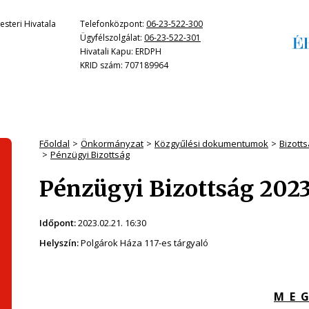
steri Hivatala
Telefonközpont:
06-23-522-300
Ügyfélszolgálat:
06-23-522-301
Hivatali Kapu: ERDPH
KRID szám: 707189964
Főoldal
Önkormányzat
Közgyűlési dokumentumok
Bizott
Pénzügyi Bizottság
Pénzügyi Bizottság 2023.
Időpont:
2023.02.21. 16:30
Helyszín:
Polgárok Háza 117-es tárgyaló
M E G