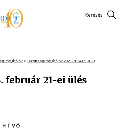
Keresés
sági meghívók
Bizottsági meghívók 2021-2024.09.30-ig
 február 21-ei ülés
 H Í V Ó