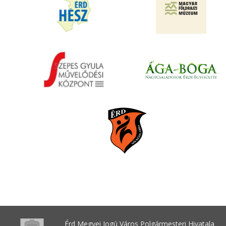
Érd Megyei Jogú Város Polgármesteri Hivatala