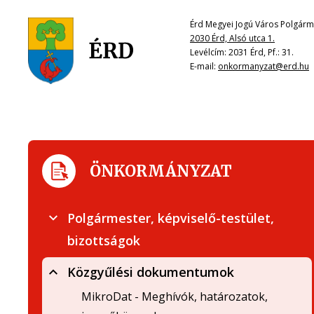
Érd Megyei Jogú Város Polgárme
2030 Érd, Alsó utca 1.
Levélcím: 2031 Érd, Pf.: 31.
E-mail:
onkormanyzat@erd.hu
ÖNKORMÁNYZAT
Polgármester, képviselő-testület,
bizottságok
Közgyűlési dokumentumok
MikroDat - Meghívók, határozatok,