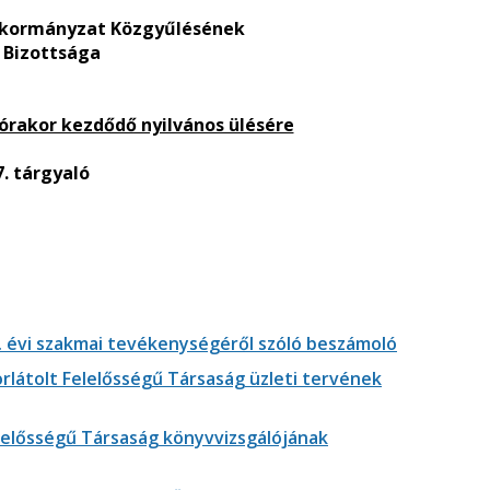
nkormányzat Közgyűlésének
 Bizottsága
0 órakor kezdődő nyilvános ülésére
7. tárgyaló
. évi szakmai tevékenységéről szóló beszámoló
látolt Felelősségű Társaság üzleti tervének
lelősségű Társaság könyvvizsgálójának