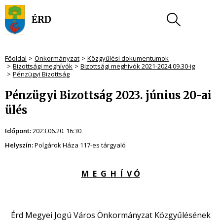
Főoldal
Önkormányzat
Közgyűlési dokumentumok
Bizottsági meghívók
Bizottsági meghívók 2021-2024.09.30-ig
Pénzügyi Bizottság
Pénzügyi Bizottság 2023. június 20-ai
ülés
Időpont:
2023.06.20. 16:30
Helyszín:
Polgárok Háza 117-es tárgyaló
M E G H Í V Ó
Érd Megyei Jogú Város Önkormányzat Közgyűlésének