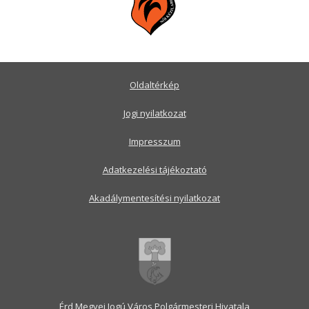
Oldaltérkép
Jogi nyilatkozat
Impresszum
Adatkezelési tájékoztató
Akadálymentesítési nyilatkozat
Érd Megyei Jogú Város Polgármesteri Hivatala