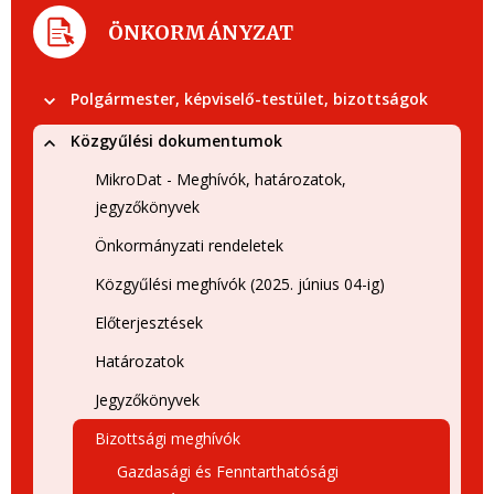
ÖNKORMÁNYZAT
Polgármester, képviselő-testület, bizottságok
Közgyűlési dokumentumok
MikroDat - Meghívók, határozatok,
jegyzőkönyvek
Önkormányzati rendeletek
Közgyűlési meghívók (2025. június 04-ig)
Előterjesztések
Határozatok
Jegyzőkönyvek
Bizottsági meghívók
Gazdasági és Fenntarthatósági