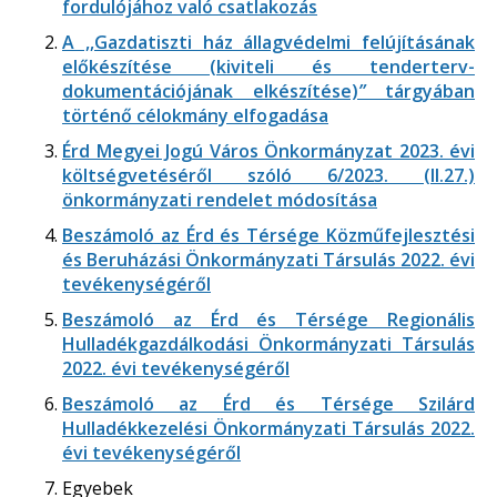
fordulójához való csatlakozás
A ,,Gazdatiszti ház állagvédelmi felújításának
előkészítése (kiviteli és tenderterv-
dokumentációjának elkészítése)
”
tárgyában
történő célokmány elfogadása
Érd Megyei Jogú Város Önkormányzat 2023. évi
költségvetéséről szóló 6/2023. (II.27.)
önkormányzati rendelet módosítása
Beszámoló az Érd és Térsége Közműfejlesztési
és Beruházási Önkormányzati Társulás 2022. évi
tevékenységéről
Beszámoló az Érd és Térsége Regionális
Hulladékgazdálkodási Önkormányzati Társulás
2022. évi tevékenységéről
Beszámoló az Érd és Térsége Szilárd
Hulladékkezelési Önkormányzati Társulás 2022.
évi tevékenységéről
Egyebek