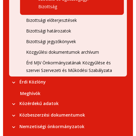
Bizottság
Bizottsági előterjesztések
Bizottsági határozatok
Bizottsági jegyzőkönyvek
Közgyűlési dokumentumok archívum
Érd MJV Önkormányzatának Közgyűlése és
szervei Szervezeti és Működési Szabályzata
Érdi Közlöny
Meghívók
Közérdekű adatok
Közbeszerzési dokumentumok
Nemzetiségi önkormányzatok