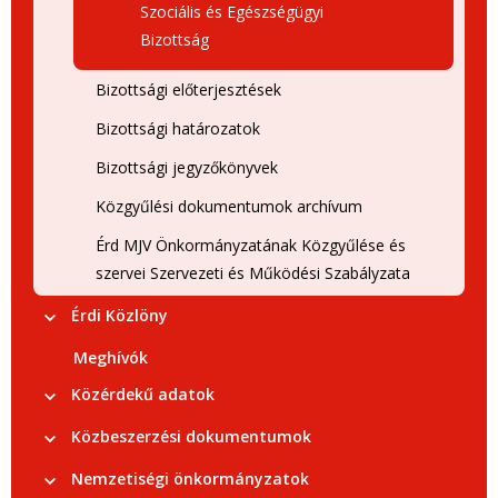
Szociális és Egészségügyi
Bizottság
Bizottsági előterjesztések
Bizottsági határozatok
Bizottsági jegyzőkönyvek
Közgyűlési dokumentumok archívum
Érd MJV Önkormányzatának Közgyűlése és
szervei Szervezeti és Működési Szabályzata
Érdi Közlöny
Meghívók
Közérdekű adatok
Közbeszerzési dokumentumok
Nemzetiségi önkormányzatok