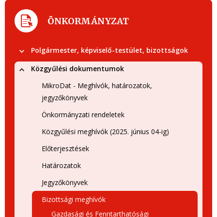
ÖNKORMÁNYZAT
Polgármester, képviselő-testület, bizottságok
Közgyűlési dokumentumok
MikroDat - Meghívók, határozatok,
jegyzőkönyvek
Önkormányzati rendeletek
Közgyűlési meghívók (2025. június 04-ig)
Előterjesztések
Határozatok
Jegyzőkönyvek
Bizottsági meghívók
Gazdasági és Fenntarthatósági