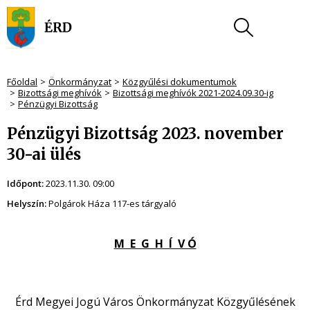
Főoldal
Önkormányzat
Közgyűlési dokumentumok
Bizottsági meghívók
Bizottsági meghívók 2021-2024.09.30-ig
Pénzügyi Bizottság
Pénzügyi Bizottság 2023. november
30-ai ülés
Időpont:
2023.11.30. 09:00
Helyszín:
Polgárok Háza 117-es tárgyaló
M E G H Í V Ó
Érd Megyei Jogú Város Önkormányzat Közgyűlésének