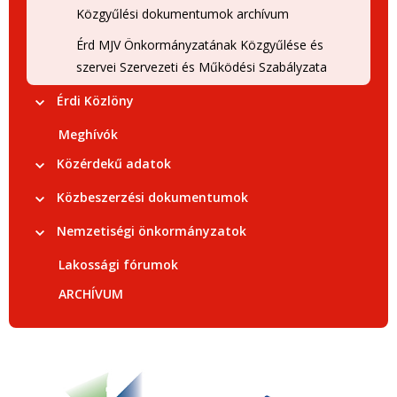
Közgyűlési dokumentumok archívum
Érd MJV Önkormányzatának Közgyűlése és
szervei Szervezeti és Működési Szabályzata
Érdi Közlöny
Meghívók
Közérdekű adatok
Közbeszerzési dokumentumok
Nemzetiségi önkormányzatok
Lakossági fórumok
ARCHÍVUM