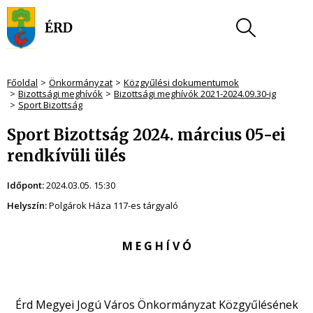
Főoldal
Önkormányzat
Közgyűlési dokumentumok
Bizottsági meghívók
Bizottsági meghívók 2021-2024.09.30-ig
Sport Bizottság
Sport Bizottság 2024. március 05-ei
rendkívüli ülés
Időpont:
2024.03.05. 15:30
Helyszín:
Polgárok Háza 117-es tárgyaló
M E G H Í V Ó
Érd Megyei Jogú Város Önkormányzat Közgyűlésének