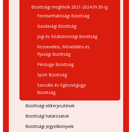
Bizottsági meghívók 2021-2024.09.30-ig
Fenntarthatósági Bizottság
Gazdasági Bizottság
Jogi és Közbiztonsági Bizottság
Köznevelési, Művelődési és
Ifjúsági Bizottság
Pénzügyi Bizottság
Sport Bizottság
Szociális és Egészségügyi
Bizottság
Bizottsági előterjesztések
Bizottsági határozatok
Bizottsági jegyzőkönyvek