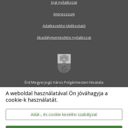
Jogi nyilatkozat
Impresszum
Adatkezelési tájékoztató
Akadálymentesítési nyilatkozat
Érd Megyei Jogú Város Polgármesteri Hivatala
2030 Érd, Alsó utca 1.
A weboldal használatával Ön jóváhagyja a
Levélcím: 2031 Érd, Pf.: 31
cookie-k használatát.
E-mail:
onkormanyzat@erd.hu
Telefonközpont:
06-23-522-300
Ügyfélszolgálat:
06-23-522-301
Adat-, és cookie kezelési szabályzat
Hivatali Kapu: ERDPH
KRID szám: 707189964