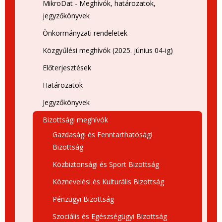
MikroDat - Meghívók, határozatok,
jegyzőkönyvek
Önkormányzati rendeletek
Közgyűlési meghívók (2025. június 04-ig)
Előterjesztések
Határozatok
Jegyzőkönyvek
Bizottsági meghívók
Gazdasági és Fenntarthatósági
Bizottság
Közbiztonsági és Sport Bizottság
Köznevelési és Kulturális Bizottság
Pénzügyi Bizottság
Szociális és Egészségügyi Bizottság