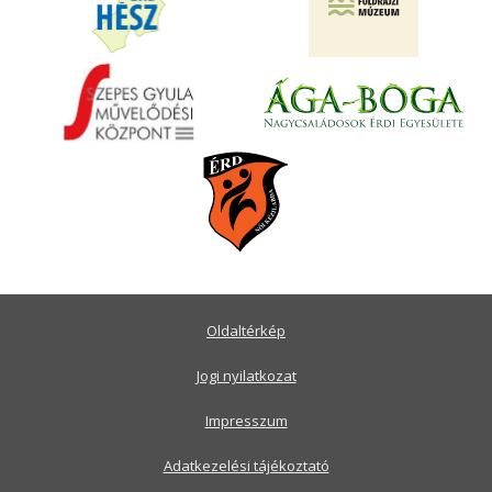
Oldaltérkép
Jogi nyilatkozat
Impresszum
Adatkezelési tájékoztató