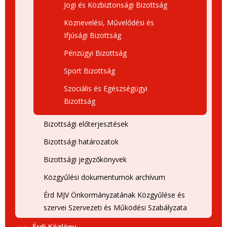
Jogi és Közbiztonsági Bizottság
Köznevelési, Művelődési és
Ifjúsági Bizottság
Pénzügyi Bizottság
Sport Bizottság
Szociális és Egészségügyi
Bizottság
Bizottsági előterjesztések
Bizottsági határozatok
Bizottsági jegyzőkönyvek
Közgyűlési dokumentumok archívum
Érd MJV Önkormányzatának Közgyűlése és
szervei Szervezeti és Működési Szabályzata
Érdi Közlöny