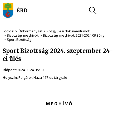
Főoldal
Önkormányzat
Közgyűlési dokumentumok
Bizottsági meghívók
Bizottsági meghívók 2021-2024.09.30-ig
Sport Bizottság
Sport Bizottság 2024. szeptember 24-
ei ülés
Időpont:
2024.09.24. 15:30
Helyszín:
Polgárok Háza 117-es tárgyaló
M E G H Í V Ó