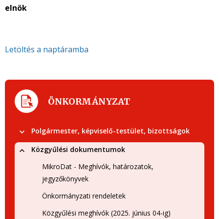
elnök
Letöltés a naptáramba
ÖNKORMÁNYZAT
Polgármester, képviselő-testület, bizottságok
Közgyűlési dokumentumok
MikroDat - Meghívók, határozatok,
jegyzőkönyvek
Önkormányzati rendeletek
Közgyűlési meghívók (2025. június 04-ig)