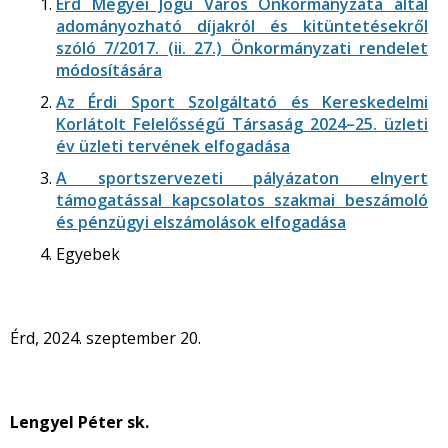
Érd Megyei Jogú Város Önkormányzata által
adományozható díjakról és kitüntetésekről
szóló 7/2017. (ii. 27.) Önkormányzati rendelet
módosítására
Az Érdi Sport Szolgáltató és Kereskedelmi
Korlátolt Felelősségű Társaság 2024–25. üzleti
év üzleti tervének elfogadása
A sportszervezeti pályázaton elnyert
támogatással kapcsolatos szakmai beszámoló
és pénzügyi elszámolások elfogadása
Egyebek
Érd, 2024. szeptember 20.
Lengyel Péter sk.