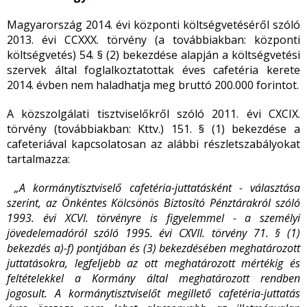
Magyarország 2014. évi központi költségvetéséről szóló
2013. évi CCXXX. törvény (a továbbiakban: központi
költségvetés) 54. § (2) bekezdése alapján a költségvetési
szervek által foglalkoztatottak éves cafetéria kerete
2014. évben nem haladhatja meg bruttó 200.000 forintot.
A közszolgálati tisztviselőkről szóló 2011. évi CXCIX.
törvény (továbbiakban: Kttv.) 151. § (1) bekezdése a
cafeteriával kapcsolatosan az alábbi részletszabályokat
tartalmazza:
„A kormánytisztviselő cafetéria-juttatásként - választása
szerint, az Önkéntes Kölcsönös Biztosító Pénztárakról szóló
1993. évi XCVI. törvényre is figyelemmel - a személyi
jövedelemadóról szóló 1995. évi CXVII. törvény 71. § (1)
bekezdés a)-f) pontjában és (3) bekezdésében meghatározott
juttatásokra, legfeljebb az ott meghatározott mértékig és
feltételekkel a Kormány által meghatározott rendben
jogosult. A kormánytisztviselőt megillető cafetéria-juttatás