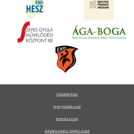
Oldaltérkép
Jogi nyilatkozat
Impresszum
Adatkezelési tájékoztató