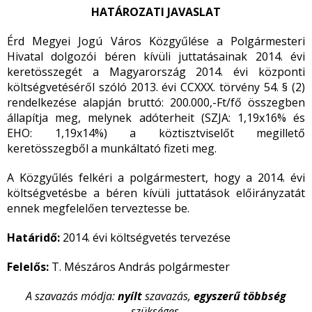
HATÁROZATI JAVASLAT
Érd Megyei Jogú Város Közgyűlése a Polgármesteri
Hivatal dolgozói béren kívüli juttatásainak 2014. évi
keretösszegét a Magyarország 2014. évi központi
költségvetéséről szóló 2013. évi CCXXX. törvény 54. § (2)
rendelkezése alapján bruttó: 200.000,-Ft/fő összegben
állapítja meg, melynek adóterheit (SZJA: 1,19x16% és
EHO: 1,19x14%) a köztisztviselőt megillető
keretösszegből a munkáltató fizeti meg.
A Közgyűlés felkéri a polgármestert, hogy a 2014. évi
költségvetésbe a béren kívüli juttatások előirányzatát
ennek megfelelően terveztesse be.
Határidő:
2014. évi költségvetés tervezése
Felelős:
T. Mészáros András polgármester
A szavazás módja:
nyílt
szavazás,
egyszerű többség
szükséges.