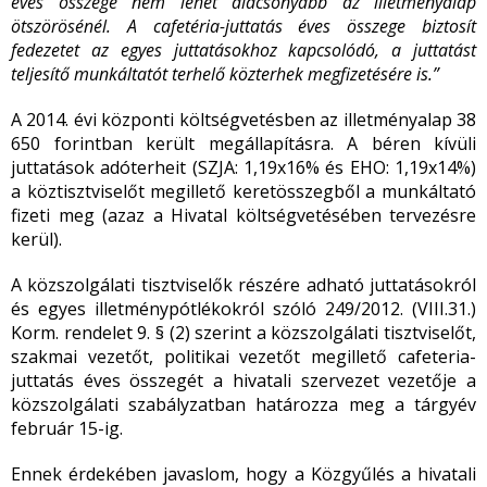
éves összege nem lehet alacsonyabb az illetményalap
ötszörösénél. A cafetéria-juttatás éves összege biztosít
fedezetet az egyes juttatásokhoz kapcsolódó, a juttatást
teljesítő munkáltatót terhelő közterhek megfizetésére is.”
A 2014. évi központi költségvetésben az illetményalap 38
650 forintban került megállapításra. A béren kívüli
juttatások adóterheit (SZJA: 1,19x16% és EHO: 1,19x14%)
a köztisztviselőt megillető keretösszegből a munkáltató
fizeti meg (azaz a Hivatal költségvetésében tervezésre
kerül).
A közszolgálati tisztviselők részére adható juttatásokról
és egyes illetménypótlékokról szóló 249/2012. (VIII.31.)
Korm. rendelet 9. § (2) szerint a közszolgálati tisztviselőt,
szakmai vezetőt, politikai vezetőt megillető cafeteria-
juttatás éves összegét a hivatali szervezet vezetője a
közszolgálati szabályzatban határozza meg a tárgyév
február 15-ig.
Ennek érdekében javaslom, hogy a Közgyűlés a hivatali