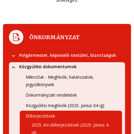
ÖNKORMÁNYZAT
Polgármester, képviselő-testület, bizottságok
Közgyűlési dokumentumok
MikroDat - Meghívók, határozatok,
jegyzőkönyvek
Önkormányzati rendeletek
Közgyűlési meghívók (2025. június 04-ig)
Előterjesztések
2025. évi előterjesztések (2025. június 4-
ig)