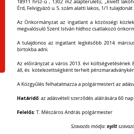
18911 hrsz-ú , 1302 m
2
alapterületű, „kivett lakó
Érd, Felvigyázó u. 5. szám alatti lakos, 1/1 tulajdoná
Az Önkormányzat az ingatlant a közösségi közlek
megvalósuló Szent István hídhoz csatlakozó önkormá
A tulajdonos az ingatlant legkésőbb 2014. március
birtokba adni.
Az előirányzat a város 2013. évi költségvetésének 
áll, és kötelezettségként terhelt pénzmaradványként 
A Közgyűlés felhatalmazza a polgármestert az adásvé
Határidő
: az adásvételi szerződés aláírására 60 nap
Felelős
: T. Mészáros András polgármester
Szavazás módja:
nyílt
szavaz