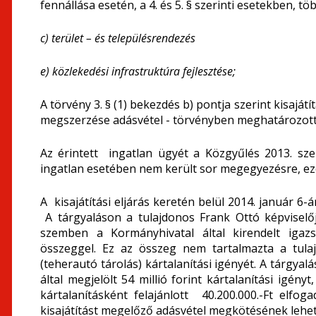
fennállása esetén, a 4. és 5. § szerinti esetekben, 
c) terület – és településrendezés
e) közlekedési infrastruktúra fejlesztése;
A törvény 3. § (1) bekezdés b) pontja szerint kisajá
megszerzése adásvétel - törvényben meghatározott 
Az érintett ingatlan ügyét a Közgyűlés 2013. sz
ingatlan esetében nem került sor megegyezésre, ezé
A kisajátítási eljárás keretén belül 2014. január 6
A tárgyaláson a tulajdonos Frank Ottó képviselője
szemben a Kormányhivatal által kirendelt igazsá
összeggel. Ez az összeg nem tartalmazta a tula
(teherautó tárolás) kártalanítási igényét. A tárgy
által megjelölt 54 millió forint kártalanítási igé
kártalanításként felajánlott 40.200.000.-Ft elfog
kisajátítást megelőző adásvétel megkötésének lehe