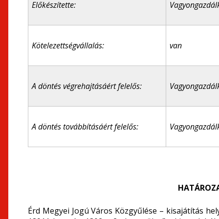
Előkészítette:
Vagyongazdálk
Kötelezettségvállalás:
van
A döntés végrehajtásáért felelős:
Vagyongazdálk
A döntés továbbításáért felelős:
Vagyongazdálk
HATÁROZA
Érd Megyei Jogú Város Közgyűlése – kisajátítás helye