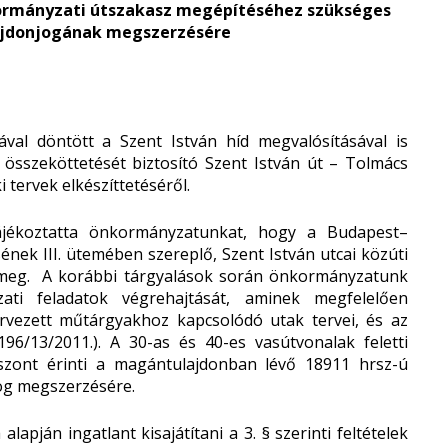
nkormányzati útszakasz megépítéséhez szükséges
lajdonjogának megszerzésére
ával döntött a Szent István híd megvalósításával is
összeköttetését biztosító Szent István út – Tolmács
 tervek elkészíttetéséről.
ájékoztatta önkormányzatunkat, hogy a Budapest–
nek III. ütemében szereplő, Szent István utcai közúti
k meg. A korábbi tárgyalások során önkormányzatunk
zati feladatok végrehajtását, aminek megfelelően
rvezett műtárgyakhoz kapcsolódó utak tervei, és az
196/13/2011.). A 30-as és 40-es vasútvonalak feletti
zont érinti a magántulajdonban lévő 18911 hrsz-ú
jog megszerzésére.
 alapján ingatlant kisajátítani a 3. § szerinti feltételek