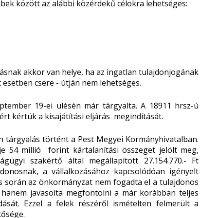
többek között az alábbi közérdekű célokra lehetséges:
tításnak akkor van helye, ha az ingatlan tulajdonjogának
esetben csere - útján nem lehetséges.
eptember 19-ei ülésén már tárgyalta. A 18911 hrsz-ú
rt kértük a kisajátítási eljárás megindítását.
-án tárgyalás történt a Pest Megyei Kormányhivatalban.
 54 millió forint kártalanítási összeget jelölt meg,
gügyi szakértő által megállapított 27.154.770.- Ft
jdonosnak, a vállalkozásához kapcsolódóan igényelt
alás során az önkormányzat nem fogadta el a tulajdonos
nyt, hanem javasolta megfontolni a már korábban teljes
adását. Ezzel a felek részéről ismételten felmerült a
tősége.