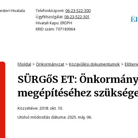
steri Hivatala
Telefonközpont:
06-23-522-300
Ügyfélszolgálat:
06-23-522-301
Hivatali Kapu: ERDPH
KRID szám: 707189964
Főoldal
Önkormányzat
Közgyűlési dokumentumok
Előter
SÜRGőS ET: Önkormányz
megépítéséhez szüksége
Közzétéve:
2018. okt. 10.
Utolsó módosítás dátuma:
2025. máj. 06.