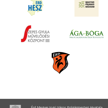
Érd Megyei Jogú Város Polgármesteri Hivatala