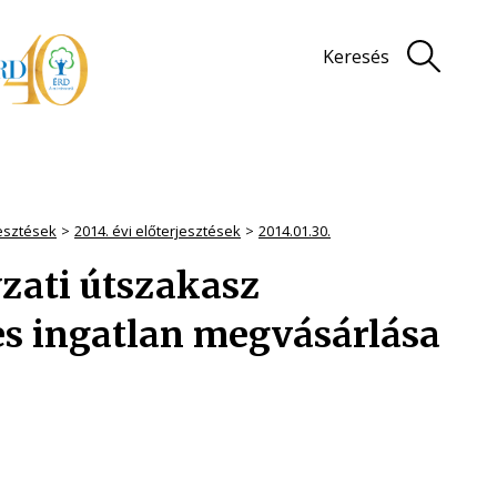
Keresés
jesztések
2014. évi előterjesztések
2014.01.30.
ati útszakasz
s ingatlan megvásárlása