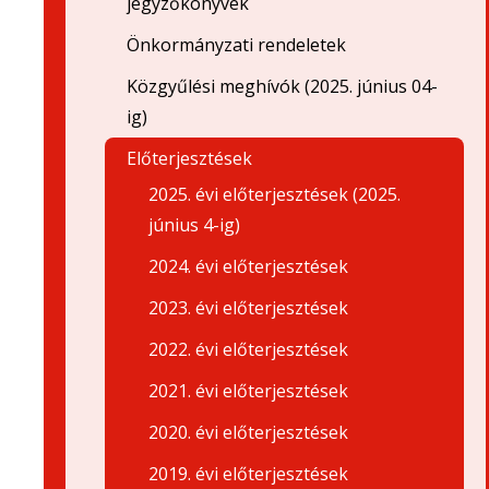
jegyzőkönyvek
Önkormányzati rendeletek
Közgyűlési meghívók (2025. június 04-
ig)
Előterjesztések
2025. évi előterjesztések (2025.
június 4-ig)
2024. évi előterjesztések
2023. évi előterjesztések
2022. évi előterjesztések
2021. évi előterjesztések
2020. évi előterjesztések
2019. évi előterjesztések