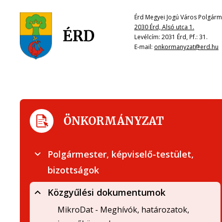
Érd Megyei Jogú Város Polgárme
2030 Érd, Alsó utca 1.
Levélcím: 2031 Érd, Pf.: 31.
E-mail:
onkormanyzat@erd.hu
ÖNKORMÁNYZAT
Polgármester, képviselő-testület,
bizottságok
Közgyűlési dokumentumok
MikroDat - Meghívók, határozatok,