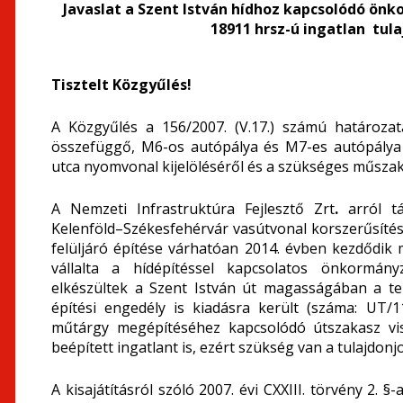
Javaslat a Szent István hídhoz kapcsolódó ö
18911 hrsz-ú ingatlan tu
Tisztelt Közgyűlés!
A Közgyűlés
a
156/2007. (V.17.) számú határozat
összefüggő, M6-os autópálya és M7-es autópálya 
utca nyomvonal kijelöléséről és a szükséges műszaki
A Nemzeti Infrastruktúra Fejlesztő Zrt
.
arról t
Kelenföld–Székesfehérvár vasútvonal korszerűsítésé
felüljáró építése várhatóan 2014. évben kezdődi
vállalta a hídépítéssel kapcsolatos önkormány
elkészültek a Szent István út magasságában a te
építési engedély is kiadásra került (száma: UT/1
műtárgy megépítéséhez kapcsolódó útszakasz vis
beépített ingatlant is, ezért szükség van a tulajdon
A kisajátításról szóló 2007. évi CXXIII. törvény 2. §-a