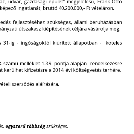
ház, udvar, gazdasági épület” megjelölésű, Frank Ottó
t képező ingatlanát, bruttó 40.200.000,- Ft vételáron.
edés fejlesztéséhez szükséges, állami beruházásban
nyzati útszakasz kiépítésének céljára vásárolja meg.
 31-ig - ingóságoktól kiürített állapotban - köteles
8. számú melléklet 1.3.9. pontja alapján rendelkezésre
kerülhet kifizetésre a 2014. évi költségvetés terhére.
teli szerződés aláírására.
ás,
egyszerű többség
szükséges.