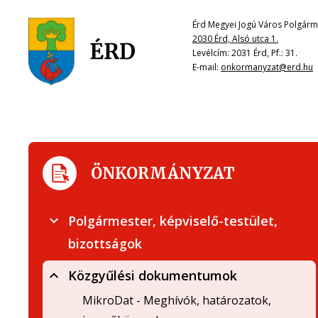
Érd Megyei Jogú Város Polgárme
2030 Érd, Alsó utca 1.
Levélcím: 2031 Érd, Pf.: 31.
E-mail:
onkormanyzat@erd.hu
ÖNKORMÁNYZAT
Polgármester, képviselő-testület,
bizottságok
Közgyűlési dokumentumok
MikroDat - Meghívók, határozatok,