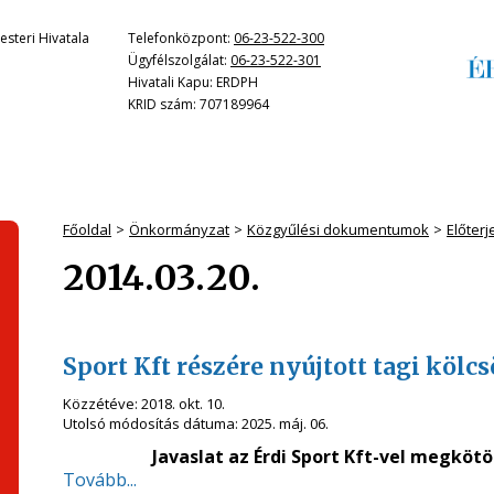
steri Hivatala
Telefonközpont:
06-23-522-300
Ügyfélszolgálat:
06-23-522-301
Hivatali Kapu: ERDPH
KRID szám: 707189964
Főoldal
Önkormányzat
Közgyűlési dokumentumok
Előter
2014.03.20.
Sport Kft részére nyújtott tagi köl
Közzétéve:
2018. okt. 10.
Utolsó módosítás dátuma:
2025. máj. 06.
Javaslat az Érdi Sport Kft-vel megköt
Tovább...