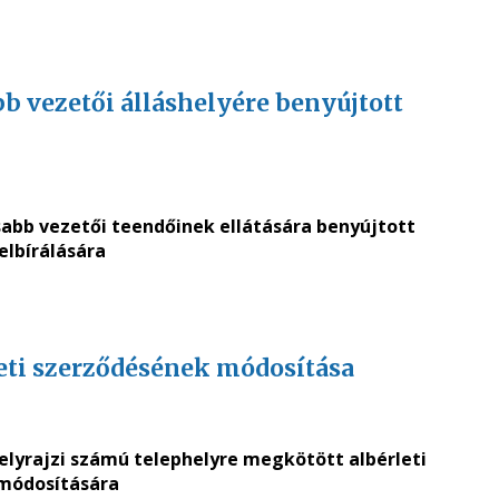
 vezetői álláshelyére benyújtott
sabb vezetői teendőinek ellátására benyújtott
elbírálására
rleti szerződésének módosítása
1 helyrajzi számú telephelyre megkötött albérleti
módosítására