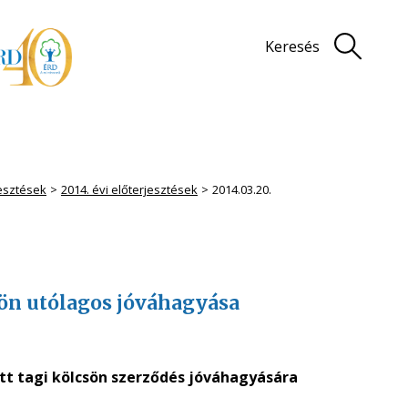
Keresés
jesztések
2014. évi előterjesztések
2014.03.20.
csön utólagos jóváhagyása
ött tagi kölcsön szerződés jóváhagyására