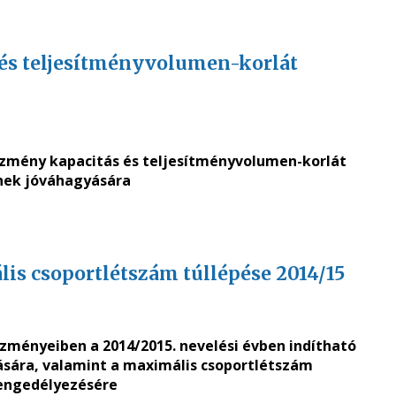
és teljesítményvolumen-korlát
tézmény kapacitás és teljesítményvolumen-korlát
nek jóváhagyására
is csoportlétszám túllépése 2014/15
ézményeiben a 2014/2015. nevelési évben indítható
ára, valamint a maximális csoportlétszám
engedélyezésére