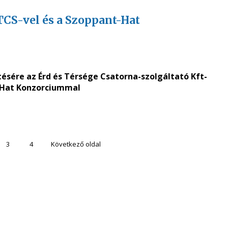
CS-vel és a Szoppant-Hat
ére az Érd és Térsége Csatorna-szolgáltató Kft-
t-Hat Konzorciummal
3
4
Következő oldal