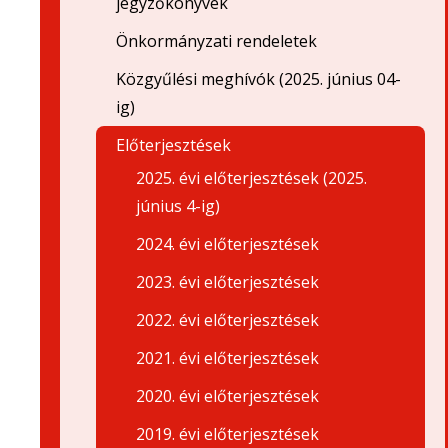
jegyzőkönyvek
Önkormányzati rendeletek
Közgyűlési meghívók (2025. június 04-
ig)
Előterjesztések
2025. évi előterjesztések (2025.
június 4-ig)
2024. évi előterjesztések
2023. évi előterjesztések
2022. évi előterjesztések
2021. évi előterjesztések
2020. évi előterjesztések
2019. évi előterjesztések