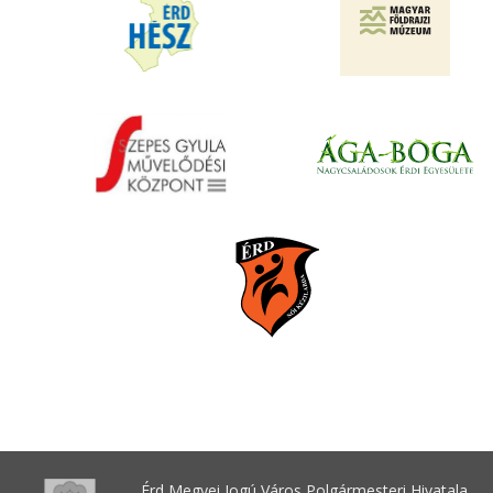
Érd Megyei Jogú Város Polgármesteri Hivatala