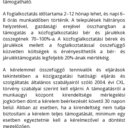
támogatható.
A foglalkoztatás időtartama 2–12 hónap lehet, és napi 6–
8 órás munkaidőben történik. A települések hátrányos
helyzetével, gazdasági erejével összhangban a
támogatás a közfoglalkoztatási bér és járulékok
összegének 70–100%-a. A közfoglalkoztatási bérek és
járulékok mellett a foglalkoztatással összefüggő
közvetlen költségek is érvényesíthetők a bér- és
járuléktámogatás legfeljebb 20%-ának mértékéig.
A kérelemmel összefüggő tennivalók és eljárások
tekintetében a közigazgatási hatósági eljárás és
szolgáltatás általános szabályairól szóló 2004. évi CXL.
törvény szabályai szerint kell eljárni. A támogatásról a
munkaügyi központ kirendeltsége mérlegelési
jogkörben dönt a kérelem beérkezését követő 30 napon
belül. Abban az esetben, ha a kirendeltség nem tudja
biztosítani a kérelem teljes támogatását, minimum egy
esetben egyeztetnie kell a kérelmezővel a döntést
megelőzően.