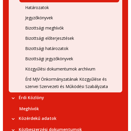
Határozatok
Jegyzőkönyvek
Bizottsági meghívók
Bizottsági előterjesztések
Bizottsági határozatok
Bizottsági jegyzőkönyvek
Közgyűlési dokumentumok archívum
Érd MJV Önkormányzatának Közgyűlése és
szervei Szervezeti és Működési Szabályzata
Érdi Közlöny
Meghívók
Közérdekű adatok
Közbeszerzési dokumentumok