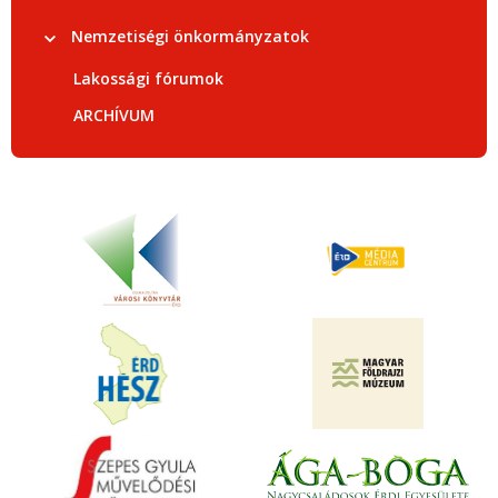
Nemzetiségi önkormányzatok
Lakossági fórumok
ARCHÍVUM