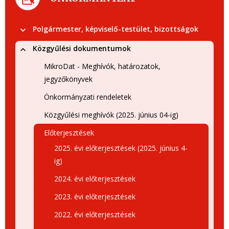
Polgármester, képviselő-testület, bizottságok
Közgyűlési dokumentumok
MikroDat - Meghívók, határozatok,
jegyzőkönyvek
Önkormányzati rendeletek
Közgyűlési meghívók (2025. június 04-ig)
Előterjesztések
2025. évi előterjesztések (2025. június 4-
ig)
2024. évi előterjesztések
2023. évi előterjesztések
2022. évi előterjesztések