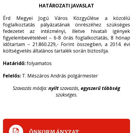
HATÁROZATI JAVASLAT
Érd Megyei Jogú Város Közgyűlése a közcélú
foglalkoztatás pályázatának önrészéhez szükséges
fedezetet az intézményi, illetve hivatali igények
figyelembevételével – 6-8 órás foglalkoztatás, 8 hónap
időtartam – 21.860.229,- Forint összegben, a 2014. évi
költségvetés általános tartalék során biztosítja.
Határidő:
folyamatos
Felelős:
T. Mészáros András polgármester
Szavazás módja:
nyílt
szavazás,
egyszerű többség
szükséges.
ÖNKORMÁNYZAT