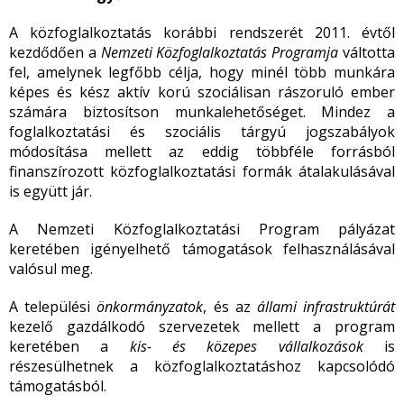
A közfoglalkoztatás korábbi rendszerét 2011. évtől
kezdődően a
Nemzeti Közfoglalkoztatás Programja
váltotta
fel, amelynek legfőbb célja, hogy minél több munkára
képes és kész aktív korú szociálisan rászoruló ember
számára biztosítson munkalehetőséget. Mindez a
foglalkoztatási és szociális tárgyú jogszabályok
módosítása mellett az eddig többféle forrásból
finanszírozott közfoglalkoztatási formák átalakulásával
is együtt jár.
A Nemzeti Közfoglalkoztatási Program pályázat
keretében igényelhető támogatások felhasználásával
valósul meg.
A települési
önkormányzatok
, és az
állami infrastruktúrát
kezelő gazdálkodó szervezetek mellett a program
keretében a
kis- és
közepes vállalkozások
is
részesülhetnek a közfoglalkoztatáshoz kapcsolódó
támogatásból.