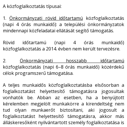
A közfoglalkoztatás típusai:
1.
Önkormányzati rövid időtartamú
közfoglalkoztatás
(napi 4 órás munkaidő): a települési önkormányzatok
mindennapi közfeladatai ellátását segítő támogatás.
Rövid időtartamú (napi 4 órás munkaidő)
közfoglalkoztatás a 2014. évben nem került tervezésre.
2.
Önkormányzati hosszabb időtartamú
közfoglalkoztatás (napi 6–8 órás munkaidő) közérdekű
célok programszerű támogatása.
A teljes munkaidős közfoglalkoztatásba elsősorban a
foglalkoztatást helyettesítő támogatásra jogosultak
vonhatók be. Abban az esetben, ha a benyújtott
kérelemben megjelölt munkakörre a kirendeltség nem
tud olyan munkaerőt biztosítani, aki jogosult a
foglalkoztatást helyettesítő támogatásra, akkor más
álláskeresőként nyilvántartott személy foglalkoztatása is